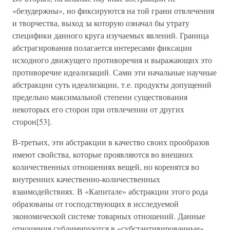
«безудержны», но фиксируются на той грани отвлечения
и творчества, выход за которую означал бы утрату
специфики данного круга изучаемых явлений. Граница
абстрагирования полагается интересами фиксации
исходного движущего противоречия и выражающих это
противоречие идеализаций. Сами эти начальные научные
абстракции суть идеализации, т.е. продукты допущений
предельно максимальной степени существования
некоторых его сторон при отвлечении от других
сторон[53].
В-третьих, эти абстракции в качество своих прообразов
имеют свойства, которые проявляются во внешних
количественных отношениях вещей, но коренятся во
внутренних качественно-количественных
взаимодействиях. В «Капитале» абстракции этого рода
образованы от господствующих в исследуемой
экономической системе товарных отношений. Данные
отношения сублимируются в «субстантивированные»