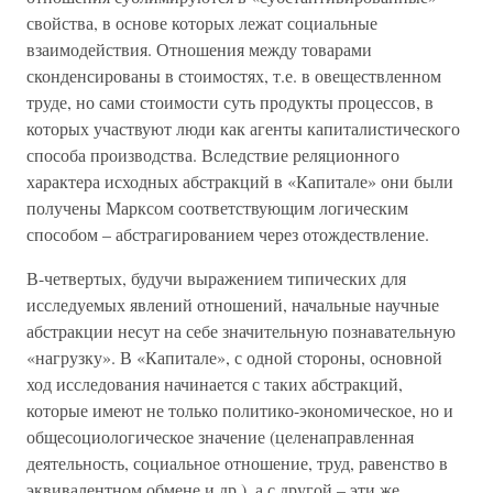
свойства, в основе которых лежат социальные
взаимодействия. Отношения между товарами
сконденсированы в стоимостях, т.е. в овеществленном
труде, но сами стоимости суть продукты процессов, в
которых участвуют люди как агенты капиталистического
способа производства. Вследствие реляционного
характера исходных абстракций в «Капитале» они были
получены Марксом соответствующим логическим
способом – абстрагированием через отождествление.
В-четвертых, будучи выражением типических для
исследуемых явлений отношений, начальные научные
абстракции несут на себе значительную познавательную
«нагрузку». В «Капитале», с одной стороны, основной
ход исследования начинается с таких абстракций,
которые имеют не только политико-экономическое, но и
общесоциологическое значение (целенаправленная
деятельность, социальное отношение, труд, равенство в
эквивалентном обмене и др.), а с другой – эти же