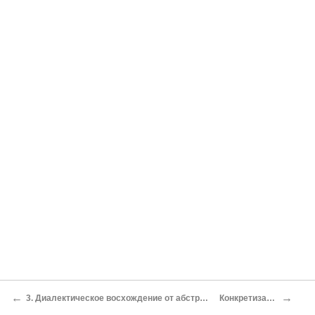
←
→
3. Диалектическое восхождение от абстрактного к конкретному в теоретическом познании
Конкретизация идеализаций