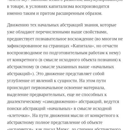
в товаре, в условиях капитализма воспроизводится
именно таким и притом расширенным образом.
Движению тех начальных абстракций знания, которые
уже обладают перечисленными выше свойствами,
предшествует познавательное восхождение (во многом не
зафиксированное на страницах «Капитала», но отчасти
воспроизводимое по подготовительным работам к нему)
от конкретного (в смысле исходного объекта познания) к
абстрактному (в смысле указанных выше «начальных
абстракций»). Это движение представляет собой
углубление от явлений к сущности. На этом пути
происходит первоначальное освоение материала,
выделение предварительных, еще не способных к
диалектическому «самодвижению» абстракций, ведутся
поиски абстракций «начальных» в смысле исходной
«клеточки». На пути движения мысли от конкретного к
абстрактному полное представление об объекте
«испаряется», как писал Маркс, до степени абстрактного