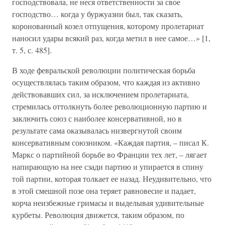
господствовала, не неся ответственности за свое
господство… когда у буржуазии был, так сказать,
коронованный козел отпущения, которому пролетариат
наносил удары всякий раз, когда метил в нее самое…» [1,
т. 5, с. 485].
В ходе февральской революции политическая борьба
осуществлялась таким образом, что каждая из активно
действовавших сил, за исключением пролетариата,
стремилась оттолкнуть более революционную партию и
заключить союз с наиболее консервативной, но в
результате сама оказывалась низвергнутой своим
консервативным союзником. «Каждая партия, – писал К.
Маркс о партийной борьбе во Франции тех лет, – лягает
напирающую на нее сзади партию и упирается в спину
той партии, которая толкает ее назад. Неудивительно, что
в этой смешной позе она теряет равновесие и падает,
корча неизбежные гримасы и выделывая удивительные
курбеты. Революция движется, таким образом, по