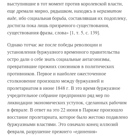
выступившие в тот момент против королевской власти,
еще дремали мирно, рядышком, находясь в
неразвитом
виде
, ибо социальная борьба, составлявшая их подоплеку,
достигла пока лишь призрачного существования,
существования фразы, слова» [1, т. 5, с. 139].
Однако тотчас же после победы революции и
установления буржуазного временного правительства
остро дали о себе знать социальные антагонизмы,
превратившие прежних союзников в политических
противников. Первое и наиболее ожесточенное
столкновение произошло между буржуазией и
пролетариатом в июне 1848 г. В это время буржуазное
учредительное собрание предприняло ряд мер по
ликвидации экономических уступок, сделанных рабочим
в феврале. В ответ на это 22 июня в Париже произошло
восстание пролетариата, которое было жестоко подавлено
буржуазными властями. Это означало конец иллюзий
февраля, разрушение прежнего «единения»