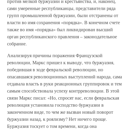
против мелкой буржуазии и крестьянства, и, наконец,
сами умеренные республиканцы, представители ряда
групп промышленной буржуазии, были отстранены от
власти во имя сохранения «порядка». В конечном счете
также во имя «порядка» был ликвидирован высший
орган республиканского правления – законодательное
собрание.
Анализируя причины поражения Французской
революции, Маркс пришел к выводу, что буржуазия,
победившая в ходе февральской революции, но
опасавшаяся революционных выступлений народа, сама
отдавала власть в руки реакционных группировок и тем
самым способствовала успеху контрреволюции. В этой
связи Маркс писал: «Но, спросят нас, если февральская
революция установила господство буржуазии в
законченном виде, то чем же вызван новый поворот
буржуазии назад, к роялизму? Нет ничего проще.
Буржуазия тоскует о том времени, когда она