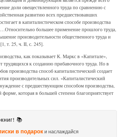
чение доли овеществленного труда по сравнению с
войственная развитию всех предшествовавших
остигает в капиталистическом способе производства
 «…Относительно большее применение прошлого труда,
ышение производительности общественного труда и
т. 25, ч. II, с. 245].
зводства, как показывает К. Маркс в «Капитале»,
т трудящихся к созданию прибавочного труда. Но в
бов производства способ капиталистический создает
вития производительных сил. «Капиталистический
ринуждение с предшествующим способом производства,
й форме, которая в большей степени благоприятствует
книг! 📚
писки в подарок
и наслаждайся