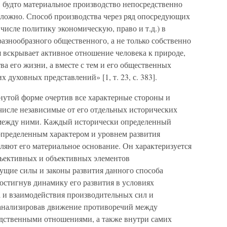
 будто материальное производство непосредственно
 ложно. Способ производства через ряд опосредующих
 числе политику экономическую, право и т.д.) в
азнообразного общественного, а не только собственно
 вскрывает активное отношение человека к природе,
а его жизни, а вместе с тем и его общественных
духовных представлений» [1, т. 23, с. 383].
нутой форме очертив все характерные стороны и
числе независимые от его отдельных исторических
 между ними. Каждый исторически определенный
 определенным характером и уровнем развития
ляют его материальное основание. Он характеризуется
бъективных и объективных элементов
ущие силы и законы развития данного способа
остигнув динамику его развития в условиях
а и взаимодействия производительных сил и
анализировав движение противоречий между
дственными отношениями, а также внутри самих