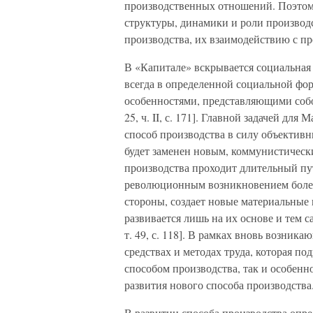
производственных отношений. Поэтом
структуры, динамики и роли производ
производства, их взаимодействию с п
В «Капитале» вскрывается социальная
всегда в определенной социальной фо
особенностями, представляющими собо
25, ч. II, с. 171]. Главной задачей дл
способ производства в силу объективн
будет заменен новым, коммунистическ
производства проходит длительный пу
революционным возникновением более 
стороны, создает новые материальные 
развивается лишь на их основе и тем с
т. 49, с. 118]. В рамках вновь возник
средствах и методах труда, которая п
способом производства, так и особенн
развития нового способа производства
В развитии способа производства оп