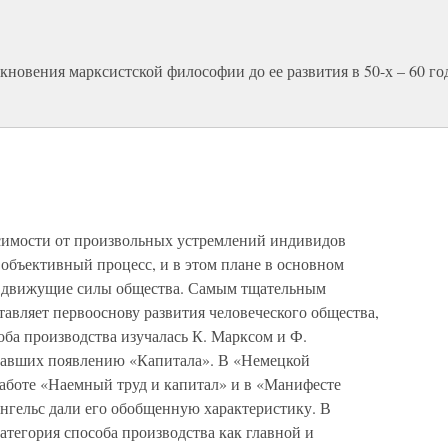
кновения марксистской философии до ее развития в 50-х – 60 г
симости от произвольных устремлений индивидов
, объективный процесс, и в этом плане в основном
ет движущие силы общества. Самым тщательным
тавляет первооснову развития человеческого общества,
оба производства изучалась К. Марксом и Ф.
овавших появлению «Капитала». В «Немецкой
аботе «Наемный труд и капитал» и в «Манифесте
гельс дали его обобщенную характеристику. В
категория способа производства как главной и