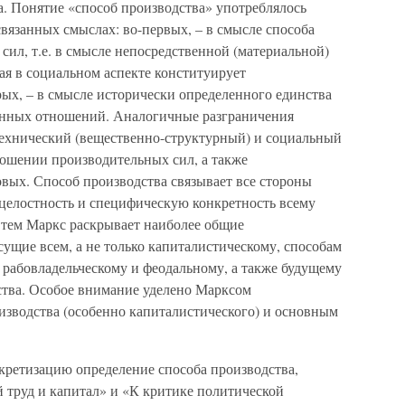
. Понятие «способ производства» употреблялось
вязанных смыслах: во-первых, – в смысле способа
ил, т.е. в смысле непосредственной (материальной)
ая в социальном аспекте конституирует
ых, – в смысле исторически определенного единства
енных отношений. Аналогичные разграничения
технический (вещественно-структурный) и социальный
ношении производительных сил, а также
вых. Способ производства связывает все стороны
 целостность и специфическую конкретность всему
 тем Маркс раскрывает наиболее общие
сущие всем, а не только капиталистическому, способам
рабовладельческому и феодальному, а также будущему
ства. Особое внимание уделено Марксом
изводства (особенно капиталистического) и основным
кретизацию определение способа производства,
 труд и капитал» и «К критике политической