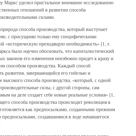
у Маркс уделил пристальное внимание исследованию
ственных отношений в развитии способа
роизводительными силами.
 природа способа производства, который выступает
рме, с присущими только ему специфическими
й «историческую преходящую необходимость» [1, т.
я Маркса было научно обосновать, что капиталистический
ых законов его изменения неизбежно придет к краху и
им способом производства. Каждый способ
ть развития, завершающийся его гибелью и
высокого способа производства, «который, с одной
производительные силы, с другой стороны, сам
амым на деле создает себе новые реальные условия» [1,
ающего способа производства происходит революция в
одготовляется как предпосылками, созданными прежним
о предпосылками, создавшимися в ходе начавшегося
.
ределяющим и доминирующим является прежде всего