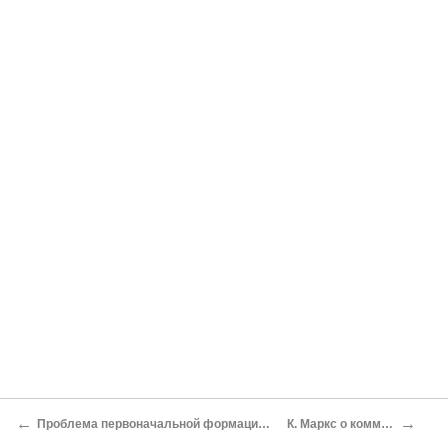
←
→
Проблема первоначальной формации и так называемый азиатский способ производства
К. Маркс о коммунистической формации