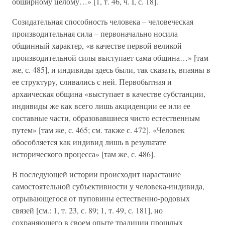
обширному целому…» [1, т. 46, ч. I, с. 18].
Созидательная способность человека – человеческая
производительная сила – первоначально носила
общинный характер, «в качестве первой великой
производительной силы выступает сама община…» [там
же, с. 485], и индивиды здесь были, так сказать, впаяны в
ее структуру, сливались с ней. Первобытная и
архаическая община «выступает в качестве субстанции,
индивиды же как всего лишь акциденции ее или ее
составные части, образовавшиеся чисто естественным
путем» [там же, с. 465; см. также с. 472]. «Человек
обособляется как индивид лишь в результате
исторического процесса» [там же, с. 486].
В последующей истории происходит нарастание
самостоятельной субъективности у человека-индивида,
отрывающегося от пуповины естественно-родовых
связей [см.: 1, т. 23, с. 89; 1, т. 49, с. 181], но
сохраняющего в своем опыте традиции прошлых