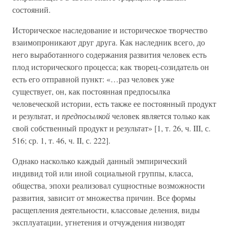
состояний.
Историческое наследование и историческое творчество
взаимопроникают друг друга. Как наследник всего, до
него выработанного содержания развития человек есть
плод исторического процесса; как творец-созидатель он
есть его отправной пункт: «…раз человек уже
существует, он, как постоянная предпосылка
человеческой истории, есть также ее постоянный продукт
и результат, и
предпосылкой
человек является только как
свой собственный продукт и результат» [1, т. 26, ч. III, с.
516; ср. 1, т. 46, ч. II, с. 222].
Однако насколько каждый данный эмпирический
индивид той или иной социальной группы, класса,
общества, эпохи реализовал сущностные возможности
развития, зависит от множества причин. Все формы
расщепления деятельности, классовые деления, виды
эксплуатации, угнетения и отчуждения низводят