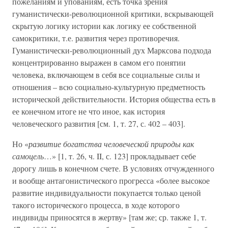
пожеланиям и упованиям, есть точка зрения
гуманистически-революционной критики, вскрывающей
скрытую логику истории как логику ее собственной
самокритики, т.е. развития через противоречия.
Гуманистически-революционный дух Марксова подхода
концентрированно выражен в самом его понятии
человека, включающем в себя все социальные силы и
отношения – всю социально-культурную предметность
исторической действительности. История общества есть в
ее конечном итоге не что иное, как история
человеческого развития [см. 1, т. 27, с. 402 – 403].
Но «
развитие богатства человеческой природы как
самоцель
…» [1, т. 26, ч. II, с. 123] прокладывает себе
дорогу лишь в конечном счете. В условиях отчужденного
и вообще антагонистического прогресса «более высокое
развитие индивидуальности покупается только ценой
такого исторического процесса, в ходе которого
индивиды приносятся в жертву» [там же; ср. также 1, т.