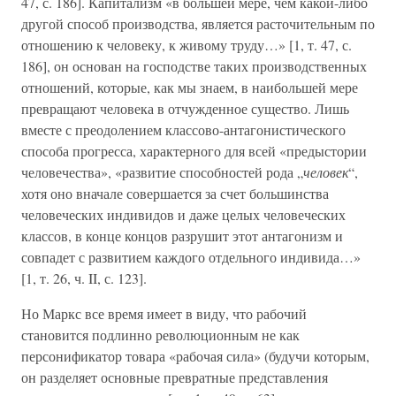
47, с. 186]. Капитализм «в большей мере, чем какой-либо
другой способ производства, является расточительным по
отношению к человеку, к живому труду…» [1, т. 47, с.
186], он основан на господстве таких производственных
отношений, которые, как мы знаем, в наибольшей мере
превращают человека в отчужденное существо. Лишь
вместе с преодолением классово-антагонистического
способа прогресса, характерного для всей «предыстории
человечества», «развитие способностей рода „
человек
“,
хотя оно вначале совершается за счет большинства
человеческих индивидов и даже целых человеческих
классов, в конце концов разрушит этот антагонизм и
совпадет с развитием каждого отдельного индивида…»
[1, т. 26, ч. II, с. 123].
Но Маркс все время имеет в виду, что рабочий
становится подлинно революционным не как
персонификатор товара «рабочая сила» (будучи которым,
он разделяет основные превратные представления