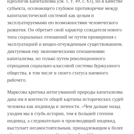
идеологов капитализма [см. 1, т. 49, с. 63], но в качестве
субъекта, осознающего глубокое противоречие между
капиталистической системой как целым и
эксплуатируемыми ею возможностями человеческого
развития. Он обретает свой характер созидателя нового
типа социальных отношений не путем примирения с
эксплуатацией и вещно-отчужденным существованием,
диктуемым ему экономическими отношениями
капитализма, но только путем революционного
отрицания социально-классовой системы буржуазного
общества, в том числе и своего статуса наемного
рабочего.
Марксова критика антигуманной природы капитализма
дана им в контексте общей картины исторических судеб
человека как индивида и личности. «Чем дальше назад
уходим мы в глубь истории, тем в большей степени
индивид, а следовательно и производящий индивид,
выступает несамостоятельным, принадлежащим к более