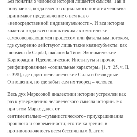
Без понятия о человеке история лишается смысла. Так и
получается, когда вместо социального понятия человека
принимают представление о нем как о
«непосредственной индивидуальности». И вся история
кажется тогда всего лишь неким автоматически
самосовершающимся процессом или фатальным потоком,
где суверенно действуют лишь такие квазисубъекты, как
monsieur de Capital, madame la Terre, Экономические
Корпорации, Идеологические Институты и прочие
реифицированные «социальные характеры» [1, т. 25, ч. II,
с. 398], где царят нечеловеческие Силы и безлюдные
Отношения, но где забыт сам их творец – человек.
Весь дух Марксовой диалектики истории устремлен как
раз к утверждению человеческого смысла истории. Но
при этом Маркс далек от
сентиментально-«гуманистического» приукрашивания
прошлого и современности; его точка зрения, в
противоположность всем бессильным благим