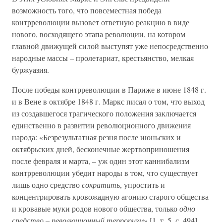
возможность того, что повсеместная победа
контрреволюции вызовет ответную реакцию в виде
нового, восходящего этапа революции, на котором
главной движущей силой выступят уже непосредственно
народные массы – пролетариат, крестьянство, мелкая
буржуазия.
После победы контрреволюции в Париже в июне 1848 г.
и в Вене в октябре 1848 г. Маркс писал о том, что выход
из создавшегося трагического положения заключается
единственно в развитии революционного движения
народа: «Безрезультатная резня после июньских и
октябрьских дней, бесконечные жертвоприношения
после февраля и марта, – уж один этот каннибализм
контрреволюции убедит народы в том, что существует
лишь одно средство
сократить
, упростить и
концентрировать кровожадную агонию старого общества
и кровавые муки родов нового общества, только
одно
средство – революционный терроризм
» [1, т. 5, с. 494].