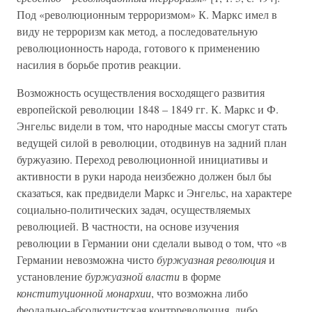
Под «революционным терроризмом» К. Маркс имел в
виду не терроризм как метод, а последовательную
революционность народа, готового к применению
насилия в борьбе против реакции.
Возможность осуществления восходящего развития
европейской революции 1848 – 1849 гг. К. Маркс и Ф.
Энгельс видели в том, что народные массы смогут стать
ведущей силой в революции, отодвинув на задний план
буржуазию. Переход революционной инициативы и
активности в руки народа неизбежно должен был бы
сказаться, как предвидели Маркс и Энгельс, на характере
социально-политических задач, осуществляемых
революцией. В частности, на основе изучения
революции в Германии они сделали вывод о том, что «в
Германии невозможна чисто
буржуазная революция
и
установление
буржуазной власти
в форме
конституционной монархии
, что возможна либо
феодально-абсолютистская контрреволюция, либо