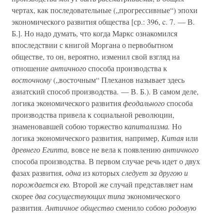
чертах, как последовательные („прогрессивные“) эпохи
экономического развития общества [ср.: 396, c. 7. — В.
Б.]. Но надо думать, что когда Маркс ознакомился
впоследствии с книгой Моргана о первобытном
обществе, то он, вероятно, изменил свой взгляд на
отношение
античного
способа производства к
восточному
(„восточным“ Плеханов называет здесь
азиатский способ производства. — В. Б.). В самом деле,
логика экономического развития
феодального
способа
производства привела к социальной революции,
знаменовавшей собою торжество
капитализма.
Но
логика экономического развития, например,
Китая
или
древнего Египта,
вовсе не вела к появлению
античного
способа производства. В первом случае речь идет о двух
фазах развития,
одна
из которых
следует за другою и
порождается ею.
Второй же случай представляет нам
скорее
два сосуществующих типа
экономического
развития.
Античное общество
сменило собою
родовую