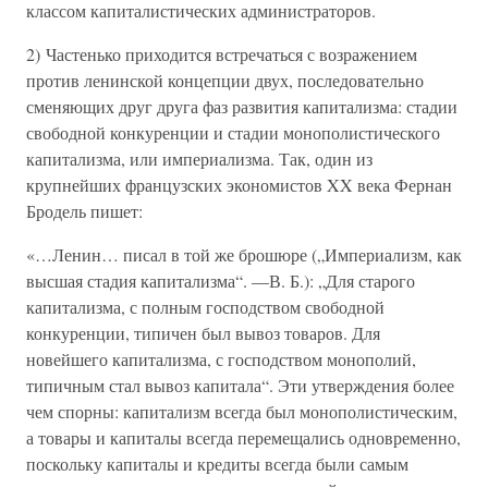
классом капиталистических администраторов.
2) Частенько приходится встречаться с возражением
против ленинской концепции двух, последовательно
сменяющих друг друга фаз развития капитализма: стадии
свободной конкуренции и стадии монополистического
капитализма, или империализма. Так, один из
крупнейших французских экономистов XX века Фернан
Бродель пишет:
«…Ленин… писал в той же брошюре („Империализм, как
высшая стадия капитализма“. —В. Б.): „Для старого
капитализма, с полным господством свободной
конкуренции, типичен был вывоз товаров. Для
новейшего капитализма, с господством монополий,
типичным стал вывоз капитала“. Эти утверждения более
чем спорны: капитализм всегда был монополистическим,
а товары и капиталы всегда перемещались одновременно,
поскольку капиталы и кредиты всегда были самым