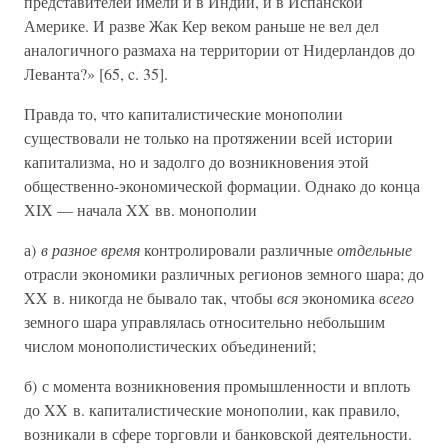
представителей имели и в Индии, и в Испанской
Америке. И разве Жак Кер веком раньше не вел дел
аналогичного размаха на территории от Нидерландов до
Леванта?» [65, c. 35].
Правда то, что капиталистические монополии
существовали не только на протяжении всей истории
капитализма, но и задолго до возникновения этой
общественно-экономической формации. Однако до конца
ХIХ — начала XX вв. монополии
а)
в разное время
контролировали различные
отдельные
отрасли экономики различных регионов земного шара; до
XX в. никогда не бывало так, чтобы
вся
экономика
всего
земного шара управлялась относительно небольшим
числом монополистических объединений;
б) с момента возникновения промышленности и вплоть
до XX в. капиталистические монополии, как правило,
возникали в сфере торговли и банковской деятельности.