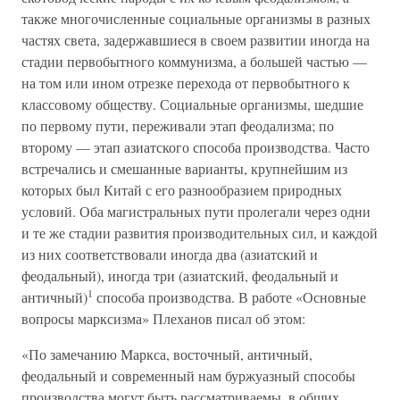
также многочисленные социальные организмы в разных
частях света, задержавшиеся в своем развитии иногда на
стадии первобытного коммунизма, а большей частью —
на том или ином отрезке перехода от первобытного к
классовому обществу. Социальные организмы, шедшие
по первому пути, переживали этап феодализма; по
второму — этап азиатского способа производства. Часто
встречались и смешанные варианты, крупнейшим из
которых был Китай с его разнообразием природных
условий. Оба магистральных пути пролегали через одни
и те же стадии развития производительных сил, и каждой
из них соответствовали иногда два (азиатский и
феодальный), иногда три (азиатский, феодальный и
1
античный)
способа производства. В работе «Основные
вопросы марксизма» Плеханов писал об этом:
«По замечанию Маркса, восточный, античный,
феодальный и современный нам буржуазный способы
производства могут быть рассматриваемы, в общих