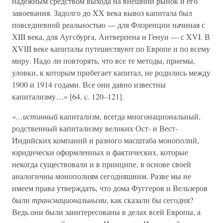
надежным средством выхода на внешний рынок и его
завоевания. Задолго до XX века вывоз капитала был
повседневной реальностью — для Флоренции начиная с
ХIII века, для Аугсбурга, Антверпена и Генуи — с XVI. В
XVIII веке капиталы путешествуют по Европе и по всему
миру. Надо ли повторять, что все те методы, приемы,
уловки, к которым прибегает капитал, не родились между
1900 и 1914 годами. Все они давно известны
капитализму…» [64, c. 120–121].
«…истинный
капитализм, всегда многонациональный,
родственный капитализму великих Ост- и Вест-
Индийских компаний и разного масштаба монополий,
юридически оформленных и фактических, которые
некогда существовали и в принципе, в основе своей
аналогичны монополиям сегодняшним. Разве мы не
имеем права утверждать, что дома Фуггеров и Вельзеров
были
транснациональными
, как сказали бы сегодня?
Ведь они были заинтересованы в делах всей Европы, а