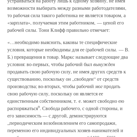
устраиваться на работу лишь к одному хозяину, не имея
возможности выбирать между разными работодателями,
то рабочая сила такого работника не является товаром, а
«зарплата», получаемая этим работником, — ценой его
рабочей силы. Тони Клифф правильно отмечает:
«…необходимо выяснить, каковы те специфические
условия, которые необходимы для ее (рабочей силы. — В.
Б.) превращения в товар. Маркс называет следующие два
условия: во-первых, чтобы рабочий был
вынужден
продавать свою рабочую силу, не имея других средств к
существованию, поскольку он „свободен“ от средств
производства; во-вторых, чтобы рабочий
мог
продать
свою рабочую силу, поскольку он является ее
единственным собственником, т. е. может свободно ею
9
распоряжаться
. Свобода рабочего, с одной стороны, и
его зависимость — с другой, демонстрируются
„периодическим возобновлением его самопродажи,
переменою его индивидуальных хозяев-нанимателей и