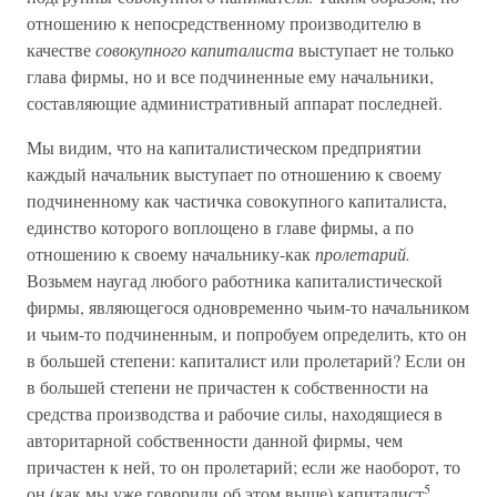
отношению к непосредственному производителю в
качестве
совокупного капиталиста
выступает не только
глава фирмы, но и все подчиненные ему начальники,
составляющие административный аппарат последней.
Мы видим, что на капиталистическом предприятии
каждый начальник выступает по отношению к своему
подчиненному как частичка совокупного капиталиста,
единство которого воплощено в главе фирмы, а по
отношению к своему начальнику-как
пролетарий.
Возьмем наугад любого работника капиталистической
фирмы, являющегося одновременно чьим-то начальником
и чьим-то подчиненным, и попробуем определить, кто он
в большей степени: капиталист или пролетарий? Если он
в большей степени не причастен к собственности на
средства производства и рабочие силы, находящиеся в
авторитарной собственности данной фирмы, чем
причастен к ней, то он пролетарий; если же наоборот, то
5
он (как мы уже говорили об этом выше) капиталист
.