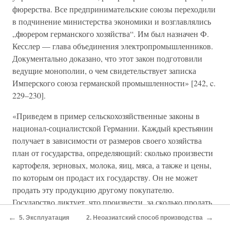
фюрерства. Все предпринимательские союзы переходили
в подчинение министерства экономики и возглавлялись
„фюрером германского хозяйства“. Им был назначен Ф.
Кесслер — глава объединения электропромышленников.
Документально доказано, что этот закон подготовили
ведущие монополии, о чем свидетельствует записка
Имперского союза германской промышленности» [242, c.
229–230].
«Приведем в пример сельскохозяйственные законы в
национал-социалистской Германии. Каждый крестьянин
получает в зависимости от размеров своего хозяйства
план от государства, определяющий: сколько произвести
картофеля, зерновых, молока, яиц, мяса, а также и цены,
по которым он продаст их государству. Он не может
продать эту продукцию другому покупателю.
Государство диктует, что произвести, за сколько продать
и кому. …
←
→
5. Эксплуатация
2. Неоазиатский способ производства