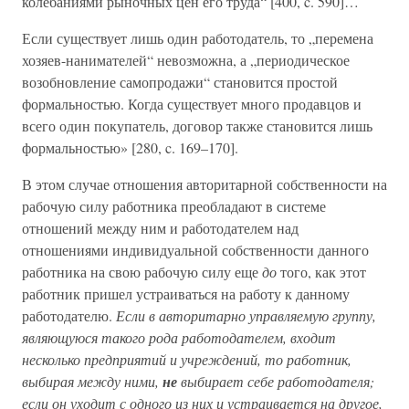
колебаниями рыночных цен его труда“ [400, c. 590]…
Если существует лишь один работодатель, то „перемена
хозяев-нанимателей“ невозможна, а „периодическое
возобновление самопродажи“ становится простой
формальностью. Когда существует много продавцов и
всего один покупатель, договор также становится лишь
формальностью» [280, c. 169–170].
В этом случае отношения авторитарной собственности на
рабочую силу работника преобладают в системе
отношений между ним и работодателем над
отношениями индивидуальной собственности данного
работника на свою рабочую силу еще
до
того, как этот
работник пришел устраиваться на работу к данному
работодателю.
Если в авторитарно управляемую группу,
являющуюся такого рода работодателем, входит
несколько предприятий и учреждений, то работник,
выбирая между ними,
не
выбирает себе работодателя;
если он уходит с одного из них и устраивается на другое,