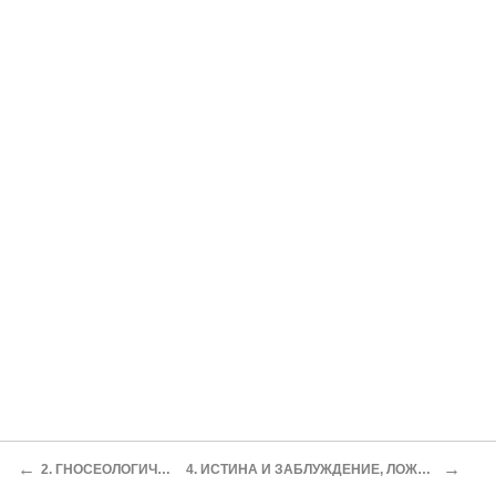
←
→
2. ГНОСЕОЛОГИЧЕСКОЕ ОТНОШЕНИЕ К БЫТИЮ
4. ИСТИНА И ЗАБЛУЖДЕНИЕ, ЛОЖЬ И ПРАВДА, СПЕЦИФИКА СОЦИАЛЬНОГО ПОЗНАНИЯ