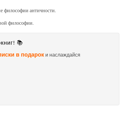
ие философии античности.
вой философии.
книг! 📚
писки в подарок
и наслаждайся