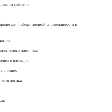
тракции сознания.
родетели и общественной справедливости в
латона.
бъективного идеализма.
тичного наследия.
о причине.
льная логика.
ля.