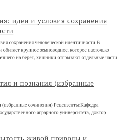
тия: идеи и условия сохранения
ости
ловия сохранения человеческой идентичности В
 обитает крупное земноводное, которое настолько
ылезшего на берег, хищники отгрызают отдельные части
тия и познания (избранные
я (избранные сочинения) Рецензенты:Кафедра
сударственного аграрного университета, доктор
рытость живой природы и