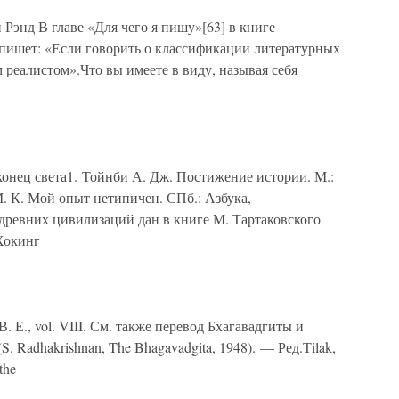
Рэнд В главе «Для чего я пишу»[63] в книге
пишет: «Если говорить о классификации литературных
 реалистом».Что вы имеете в виду, называя себя
ец света1. Тойнби А. Дж. Постижение истории. М.:
. К. Мой опыт нетипичен. СПб.: Азбука,
 древних цивилизаций дан в книге М. Тартаковского
Хокинг
 Е., vol. VIII. См. также перевод Бхагавадгиты и
. Radhakrishnan, The Bhagavadgita, 1948). — Ред.Тilak,
the