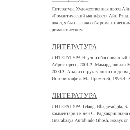
Литература Художественная проза Айн 
«Романтический манифест» Айн Рэнд 
школ, я бы назвала себя романтическим
романтическим
ЛИТЕРАТУРА
ЛИТЕРАТУРА Научно обоснованный кон
Айрис-пресс, 2001.2. Мамардашвили М
2000.3. Анализ структурного сходства
Историософия. М.: Прометей, 1993.4. 
ЛИТЕРАТУРА
ЛИТЕРАТУРА Теlаng, Bhagavadgita, S. В.
комментарии к ней С. Радхакришнана (S
Gitarabasya.Aurоbindо Ghоsh, Essays on 