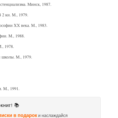
стенциализма. Минск, 1987.
2 кн. М., 1979.
софии XX века. М., 1983.
ии. М., 1988.
., 1978.
школы. М., 1979.
. М., 1991.
книг! 📚
писки в подарок
и наслаждайся