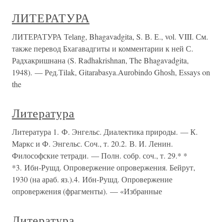
ЛИТЕРАТУРА
ЛИТЕРАТУРА Теlаng, Bhagavadgita, S. В. Е., vol. VIII. См.
также перевод Бхагавадгиты и комментарии к ней С.
Радхакришнана (S. Radhakrishnan, The Bhagavadgita,
1948). — Ред.Тilak, Gitarabasya.Aurоbindо Ghоsh, Essays on
the
Литература
Литература 1. Ф. Энгельс. Диалектика природы. — К.
Маркс и Ф. Энгельс. Соч., т. 20.2. В. И. Ленин.
Философские тетради. — Полн. собр. соч., т. 29.* *
*3. Ибн-Рушд. Опровержение опровержения. Бейрут,
1930 (на араб. яз.).4. Ибн-Рушд. Опровержение
опровержения (фрагменты). — «Избранные
Литература