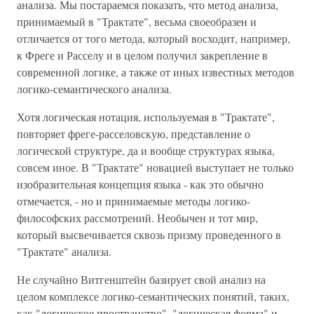
анализа. Мы постараемся показать, что метод анализа,
принимаемый в "Трактате", весьма своеобразен и
отличается от того метода, который восходит, например,
к Фреге и Расселу и в целом получил закрепление в
современной логике, а также от иных известных методов
логико-семантического анализа.
Хотя логическая нотация, используемая в "Трактате",
повторяет фреге-расселовскую, представление о
логической структуре, да и вообще структурах языка,
совсем иное. В "Трактате" новацией выступает не только
изобразительная концепция языка - как это обычно
отмечается, - но и принимаемые методы логико-
философских рассмотрений. Необычен и тот мир,
который высвечивается сквозь призму проведенного в
"Трактате" анализа.
Не случайно Витгенштейн базирует свой анализ на
целом комплексе логико-семантических понятий, таких,
как "логическое пространство", "логическая форма" и