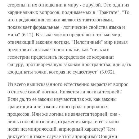
стороны, и их отношении к миру - с другой. Это один из
кардинальных вопросов, поднимаемых в "Трактате". "То,
что предложения логики являются тавтологиями,
показывает формальные - логические свойства языка и
мира" (6.12). В языке можно представить только мир,
отвечающий законам логики. "Нелогичный" мир нельзя
представить в языке точно так же, как "нельзя в
геометрии представить посредством ее координат
фигуру, противоречащую законам пространства; или дать
координаты точки, которая не существует" (3.032).
Из всего вышесказанного естественно вырастает вопрос
о статусе самой логики. Является ли логика теорией?
Если да, то ее законы изучаются так же, как законы
гравитации или законы иного рода природных
процессов. Или же логика не является теорией, она -
лишь способ познания, отражения мира, и ее законы
носят неэмпирический, априорный характер? Чем
диктуется в таком случае этот априоризм? Общими