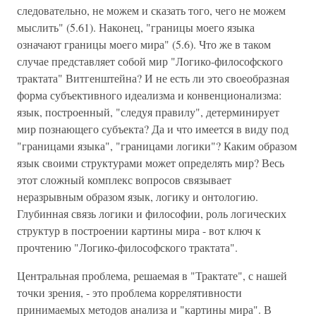
следовательно, не можем и сказать того, чего не можем
мыслить" (5.61). Наконец, "границы моего языка
означают границы моего мира" (5.6). Что же в таком
случае представляет собой мир "Логико-философского
трактата" Витгенштейна? И не есть ли это своеобразная
форма субъективного идеализма и конвенционализма:
язык, построенный, "следуя правилу", детерминирует
мир познающего субъекта? Да и что имеется в виду под
"границами языка", "границами логики"? Каким образом
язык своими структурами может определять мир? Весь
этот сложный комплекс вопросов связывает
неразрывным образом язык, логику и онтологию.
Глубинная связь логики и философии, роль логических
структур в построении картины мира - вот ключ к
прочтению "Логико-философского трактата".
Центральная проблема, решаемая в "Трактате", с нашей
точки зрения, - это проблема коррелятивности
принимаемых методов анализа и "картины мира". В