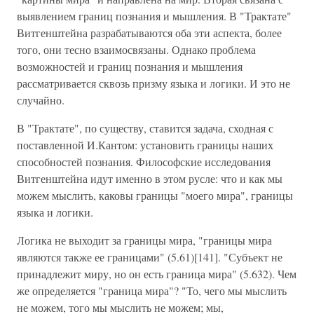
выявлением границ познания и мышления. В "Трактате"
Витгенштейна разрабатываются оба эти аспекта, более
того, они тесно взаимосвязаны. Однако проблема
возможностей и границ познания и мышления
рассматривается сквозь призму языка и логики. И это не
случайно.
В "Трактате", по существу, ставится задача, сходная с
поставленной И.Кантом: установить границы наших
способностей познания. Философские исследования
Витгенштейна идут именно в этом русле: что и как мы
можем мыслить, каковы границы "моего мира", границы
языка и логики.
Логика не выходит за границы мира, "границы мира
являются также ее границами" (5.61)[141]. "Субъект не
принадлежит миру, но он есть граница мира" (5.632). Чем
же определяется "граница мира"? "То, чего мы мыслить
не можем, того мы мыслить не можем; мы,