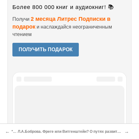
Более 800 000 книг и аудиокниг! 📚
2 месяца Литрес Подписки в
Получи
подарок
и наслаждайся неограниченным
чтением
ПОЛУЧИТЬ ПОДАРОК
←
→
***
Л.А.Боброва. Фреге или Витгенштейн? О путях развития аналитической философии