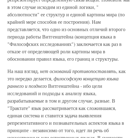
в этом случае исходим из единой логики, "
абсолютности" ее структур и единой картины мира (по
крайней мере способов ее построения). Нам
представляется, что одно из основных отличий второго
периода работы Витгенштейна (концепция языка в
"Философских исследованиях") заключается как раз в
отказе от определяющей роли картины мира в
обосновании правил языка, его границ и структуры.
На наш взгляд,
нет оснований противопоставлять
, как
это нередко делается,
философскую концепцию языка
раннего и позднего
Витгенштейна - ибо цели
исследований и подходы к анализу языка,
разрабатываемые в том и другом случае, разные. В
"Трактате" язык рассматривается как сложившаяся,
единая система и ставится задача выявления
репрезентативного и познавательных аспектов языка в
принципе - независимо от того, идет ли речь об
искусственных или естественных языках. В сущности,