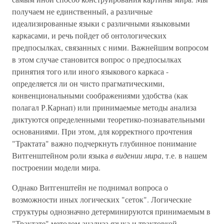
получаем не единственный, а различные
идеализированные языки с различными языковыми
каркасами, и речь пойдет об онтологических
предпосылках, связанных с ними. Важнейшим вопросом
в этом случае становится вопрос о предпосылках
принятия того или иного языкового каркаса -
определяется ли он чисто прагматическими,
конвенциональными соображениями удобства (как
полагал Р.Карнап) или принимаемые методы анализа
диктуются определенными теоретико-познавательными
основаниями. При этом, для корректного прочтения
"Трактата" важно подчеркнуть глубинное понимание
Витгенштейном роли языка
в видении мира
, т.е. в нашем
построении модели мира.
Однако Витгенштейн не поднимал вопроса о
возможности иных логических "сеток". Логические
структуры однозначно детерминируются принимаемым в
"Трактате" методом анализа языка и трактовкой