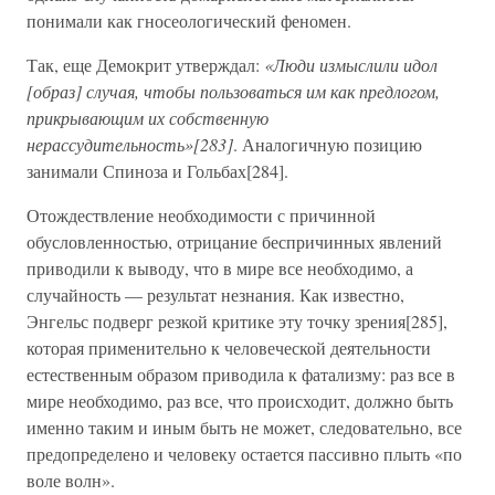
понимали как гносеологический феномен.
Так, еще Демокрит утверждал:
«Люди измыслили идол
[образ] случая, чтобы пользоваться им как предлогом,
прикрывающим их собственную
нерассудительность»[283]
. Аналогичную позицию
занимали Спиноза и Гольбах[284].
Отождествление необходимости с причинной
обусловленностью, отрицание беспричинных явлений
приводили к выводу, что в мире все необходимо, а
случайность — результат незнания. Как известно,
Энгельс подверг резкой критике эту точку зрения[285],
которая применительно к человеческой деятельности
естественным образом приводила к фатализму: раз все в
мире необходимо, раз все, что происходит, должно быть
именно таким и иным быть не может, следовательно, все
предопределено и человеку остается пассивно плыть «по
воле волн».