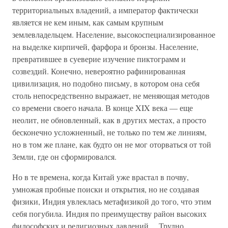
территориальных владений, а император фактически
является не кем иным, как самым крупным
землевладельцем. Население, высокоспециализированное
на выделке кирпичей, фарфора и бронзы. Население,
превратившее в суеверие изучение пиктограмм и
созвездий. Конечно, невероятно рафинированная
цивилизация, но подобно письму, в котором она себя
столь непосредственно выражает, не меняющая методов
со времени своего начала. В конце XIX века — еще
неолит, не обновленный, как в других местах, а просто
бесконечно усложненный, не только по тем же линиям,
но в том же плане, как будто он не мог оторваться от той
Земли, где он сформировался.
Но в те времена, когда Китай уже врастал в почву,
умножая пробные поиски и открытия, но не создавая
физики, Индия увлеклась метафизикой до того, что этим
себя погубила. Индия по преимуществу район высоких
философских и религиозных давлений… Трудно