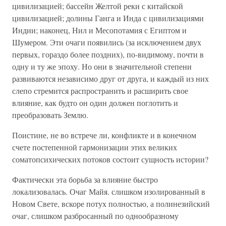
цивилизацией; бассейн Желтой реки с китайской
цивилизацией; долины Ганга и Инда с цивилизациями
Индии; наконец, Нил и Месопотамия с Египтом и
Шумером. Эти очаги появились (за исключением двух
первых, гораздо более поздних), по-видимому, почти в
одну и ту же эпоху. Но они в значительной степени
развиваются независимо друг от друга, и каждый из них
слепо стремится распространить и расширить свое
влияние, как будто он один должен поглотить и
преобразовать Землю.
Поистине, не во встрече ли, конфликте и в конечном
счете постепенной гармонизации этих великих
соматопсихических потоков состоит сущность истории?
Фактически эта борьба за влияние быстро
локализовалась. Очаг Майя. слишком изолированный в
Новом Свете, вскоре потух полностью, а полинезийский
очаг, слишком разбросанный по однообразному