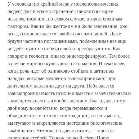
У человека (по крайней мере у посленеолитических
людей) физическое устранение становится скорее
исключением или, во всяком случае, второстепенным
фактором. Каким бы жестоким ни было завоевание, оно
всегда сопровождается какой-то ассимиляцией. Даже
будучи частично поглощенными, побежденные все еще
воздействуют на победителей и преобразуют их. Как
говорят в геологии, они их эндоморфизируют. Тем более
в случае мирного культурного вторжения. И тем более,
когда речь идет об одинаково стойких и активных
народах, которые медленно взаимопроникают при
длительном давлении друг на друга. Наблюдается
взаимопроницаемость психики вместе с замечательным и
знаменательным взаимообогащением. Благодаря этому
двойному воздействию, когда перемещаются и
объединяются и этнические традиции, и гены мозга,
выступают и закрепляются настоящие биологические
комбинации. Некогда, на древе жизни, — простое
сплетение стеблей. Теперь, во всей сфере Homo