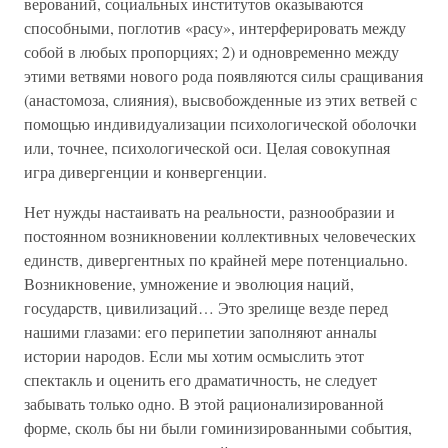
верований, социальных институтов оказываются
способными, поглотив «расу», интерферировать между
собой в любых пропорциях; 2) и одновременно между
этими ветвями нового рода появляются силы сращивания
(анастомоза, слияния), высвобожденные из этих ветвей с
помощью индивидуализации психологической оболочки
или, точнее, психологической оси. Целая совокупная
игра дивергенции и конвергенции.
Нет нужды настаивать на реальности, разнообразии и
постоянном возникновении коллективных человеческих
единств, дивергентных по крайней мере потенциально.
Возникновение, умножение и эволюция наций,
государств, цивилизаций… Это зрелище везде перед
нашими глазами: его перипетии заполняют анналы
истории народов. Если мы хотим осмыслить этот
спектакль и оценить его драматичность, не следует
забывать только одно. В этой рационализированной
форме, сколь бы ни были гоминизированными события,