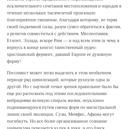
исключительного сочетания местоположения и народов в
течение нескольких тысячелетий произошло
благоприятное смешение, благодаря которому, не теряя
своей подъемной силы, разум сумел обратиться к фактам,
а религия совместиться с действием. Месопотамия,
Египет, Эллада, вскоре Рим — и над всем этим (к чему я
вернусь в конце книги) таинственный иудео-
христианский фермент, давший Европе ее духовную
форму!
Пессимист может легко выделить в этом необычном
периоде ряд цивилизаций, которые рухнули одна за
другой. Но с научной точки зрения правильнее было бы
еще раз распознать под этими последовательными
вибрациями великую спираль жизни, неуклонно
поднимающуюся путем смены форм по магистральной
линии своей эволюции. Сузы, Мемфис, Афины могут
погибнуть. Но все более организованное сознание
универсума передается из рук в руки, и его блеск