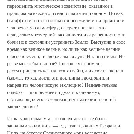
переоценить мистическое воздействие, оказанное в
прошлом на каждого из нас этим антициклоном. Но как
бы эффективно эти потоки ни освежили и ни прояснили
человеческую атмосферу, следует признать, что
вследствие чрезмерной пассивности и отрешенности они
были не в состоянии устраивать Землю. Выступив в свое
время как великое веяние, но лишь как великое веяние
своего времени, первоначальная душа Индии сникла. Но
разве могло быть иначе? Поскольку феномены
рассматривались как иллюзия (майя), а их связь как цепь
(карма), то как могли эти доктрины вдохновить и
направить человеческую эволюцию? Незначительная
ошибка — в определении духа и в оценке уз,
связывающих его с сублимациями материи, но в ней
заключено все!
Итак, мало-помалу мы отклоняемся ко все более
западным зонам мира — туда, где в долинах Евфрата и
Нила, на берегах Средиземного моря вследствие