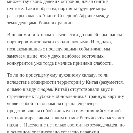
множеству своих далеких островов, начал сиять в
пустоте. Таким образом, партия за будущее мира
разыгрывалась в Азии и Северной Африке между
земледельцами больших равнин.
В первом или втором тысячелетии до нашей эры шансы
партнеров могли казаться одинаковыми. И, однако,
познакомившись с последующими событиями, мы
замечаем ныне, что у двух наиболее восточных
конкурентов уже тогда имелись признаки слабости.
То ли по присущему ему духовному складу, то ли
вследствие обширности территорий у Китая (разумеется,
я имею в виду
старый
Китай) отсутствовали вкус и
стремление к глубоким обновлениям. Странную картину
являет собой эта огромная страна, еще вчера
представлявшая собой лишь едва изменившийся живой
осколок мира, таким, каким он мог быть десять тысяч лет
назад… Население не только состоит из земледельцев, но
в основном организовано согласно иерархии