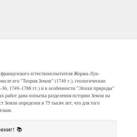
 французского естествоиспытателя Жоржа-Луи-
исле его "Теория Земли" (1749 г.), геологические
1–36, 1749–1788 гг.) и в особенности "Эпохи природы"
ных работ дана попытка разделения истории Земли на
т Земли определен в 75 тысяч лет, что для того
мелым.
книг! 📚