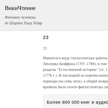
ВикиЧтение
Феномен человека
де Шарден Пьер Тейяр
23
23
Имеются в виду геологические работы
Леклерка Бюффона (1707–1788), в том ч
разделы "Естественной истории" (тт. 
(1778 г.). В последней из перечислен
периоды (на семь эпох), а общий возрас
времени было почти фантастически с
Более 800 000 книг и аудио