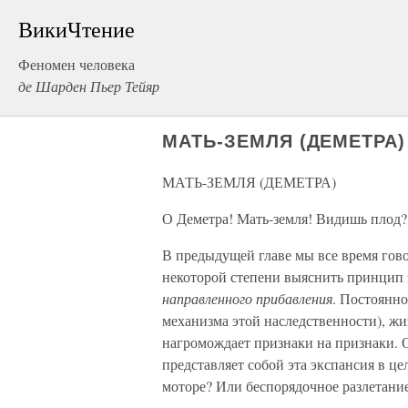
ВикиЧтение
Феномен человека
де Шарден Пьер Тейяр
МАТЬ-ЗЕМЛЯ (ДЕМЕТРА)
МАТЬ-ЗЕМЛЯ (ДЕМЕТРА)
О Деметра! Мать-земля! Видишь плод? Ч
В предыдущей главе мы все время гово
некоторой степени выяснить принцип эт
направленного прибавления
. Постоянно
механизма этой наследственности), жи
нагромождает признаки на признаки. О
представляет собой эта экспансия в 
моторе? Или беспорядочное разлетание