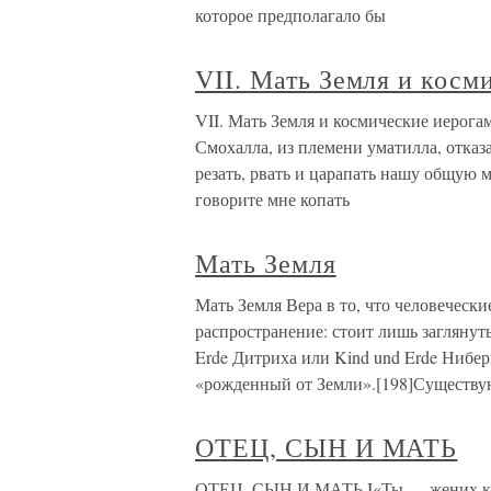
которое предполагало бы
VII. Мать Земля и косм
VII. Мать Земля и космические иерога
Смохалла, из племени уматилла, отказ
резать, рвать и царапать нашу общую 
говорите мне копать
Мать Земля
Мать Земля Вера в то, что человечески
распространение: стоит лишь заглянуть
Erde Дитриха или Kind und Erde Нибер
«рожденный от Земли».[198]Существу
ОТЕЦ, СЫН И МАТЬ
ОТЕЦ, СЫН И МАТЬ I«Ты — жених кро