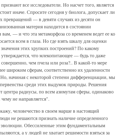
признают все исследователи. Но насчет того, является
бстоит иначе. Спросите сегодня у биолога, допускает ли
их превращений — в девяти случаях из десяти он
ганизованная материя находится в состоянии
вам, — и что эта метаморфоза со временем ведет ее ко
ается всем в глаза. Но где взять шкалу для оценки
 значения этих хрупких построений? По какому
 утверждается, что млекопитающее — будь то даже
совершенно, чем пчела или роза?.. В какой-то мере
лее широким сферам, соответственно их удаленности
 Но, начиная с некоторой степени дифференциации, мы
 первенства среди этих выдумок природы. Решения
т центра радиусы, по всем азимутам сферы, одинаково
 чему не направляется".
покажу, человечество в своем марше в настоящий
 люди не решаются признать наличие определенного
эволюции. Обессиленные этим фундаментальным
ыляются, а у людей не хватает решимости взяться за