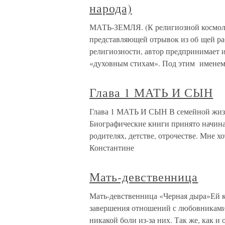
народа)
МАТЬ-ЗЕМЛЯ. (К религиозной космолог
представляющей отрывок из об щей ра
религиозности, автор предпринимает 
«духовным стихам». Под этим имене
Глава 1 МАТЬ И СЫН
Глава 1 МАТЬ И СЫН В семейной жиз
Биографические книги принято начинат
родителях, детстве, отрочестве. Мне хо
Константине
Мать-девственница
Мать-девственница «Черная дыра»Ей ка
завершения отношений с любовниками 
никакой боли из-за них. Так же, как и