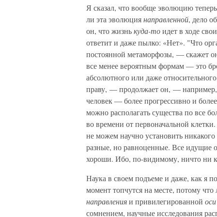
Я сказал, что вообще эволюцию теперь 
ли эта эволюция
направленной
, дело о
он, что жизнь
куда-то
идет в ходе сво
ответит и даже пылко: «Нет». "Что ор
постоянной метаморфозы, — скажет он 
все менее вероятным формам — это брос
абсолютного или даже относительного
праву, — продолжает он, — например,
человек — более прогрессивно и более 
можно располагать существа по все бо
во времени от первоначальной клетки.
не можем научно установить никакого
разные, но равноценные. Все идущие о
хороши. Ибо, по-видимому, ничто ни к
Наука в своем подъеме и даже, как я 
момент топчутся на месте, потому что
направления
и привилегированной
оси
сомнением, научные исследования расп