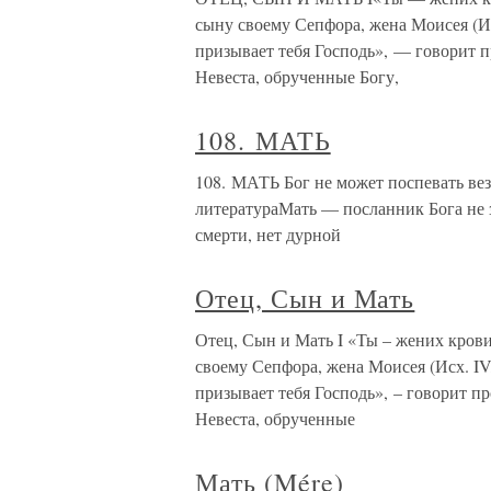
сыну своему Сепфора, жена Моисея (Ис
призывает тебя Господь», — говорит п
Невеста, обрученные Богу,
108. МАТЬ
108. МАТЬ Бог не может поспевать ве
литератураМать — посланник Бога не
смерти, нет дурной
Отец, Сын и Мать
Отец, Сын и Мать I «Ты – жених кров
своему Сепфора, жена Моисея (Исх. IV
призывает тебя Господь», – говорит п
Невеста, обрученные
Мать (Mére)