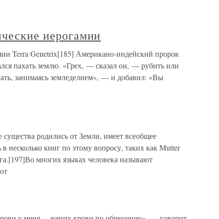
ические иерогамии
мии Terra Genetrix[185] Американо-индейский пророк
ался пахать землю. «Грех, — сказал он, — рубить или
мать, занимаясь земледелием», — и добавил: «Вы
е существа родились от Земли, имеет всеобщее
 в несколько книг по этому вопросу, таких как Mutter
га.[197]Во многих языках человека называют
ют
ви у меня… жених крови по обрезанию», — говорит