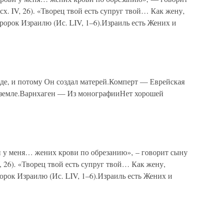
х. IV, 26). «Творец твой есть супруг твой… Как жену,
ророк Израилю (Ис. LIV, 1–6).Израиль есть Жених и
зде, и потому Он создал матерей.Комперт — Еврейская
 земле.Варнхаген — Из монографииНет хорошей
и у меня… жених крови по обрезанию», – говорит сыну
, 26). «Творец твой есть супруг твой… Как жену,
ророк Израилю (Ис. LIV, 1–6).Израиль есть Жених и