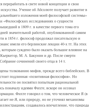
 переработать в свете новой концепции и свои
искусства. Учение об Абсолюте получает развитие в
 «Дальнейшего изложения моей философской системы»
) и «Философских исследованиях о сущности
вышедший в 1809 г. в качестве первого тома его
дней значительной работой, опубликованной самим
ти в 1854 г. философ продолжал писательскую и
нанс имели его берлинские лекции 40-х тт. На этих
, которым суждено было оказать большое влияние на
Кьеркегор, М. А. Бакунин и др. После смерти
обрание сочинений своего отца в 14 т.
щены толкованию мифов, прежде всего библейских. В
состоит подлинная «позитивная философия». Но
тельности он посвятил попыткам рациональной
ь поначалу идеями Фихте, вскоре он осознал
рмации. Фихте говорил о том, что человеческое Я (в
агает не-Я, или природу, но не уточнял механизмы
 иллюстрациям, создавалось впечатление, что природа