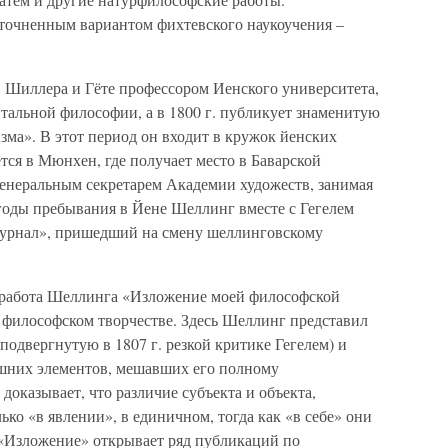
точненным вариантом фихтевского наукоучения –
, Шиллера и Гёте профессором Иенского университета,
тальной философии, а в 1800 г. публикует знаменитую
ма». В этот период он входит в кружок йенских
ся в Мюнхен, где получает место в Баварской
я генеральным секретарем Академии художеств, занимая
 годы пребывания в Йене Шеллинг вместе с Гегелем
урнал», пришедший на смену шеллинговскому
ь работа Шеллинга «Изложение моей философской
о философском творчестве. Здесь Шеллинг представил
подвергнутую в 1807 г. резкой критике Гегелем) и
ишних элементов, мешавших его полному
доказывает, что различие субъекта и объекта,
ько «в явлении», в единичном, тогда как «в себе» они
«Изложение» открывает ряд публикаций по