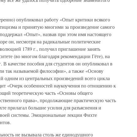
меренно) опубликовал работу «Опыт критики всякого
тицизма и принятую многими за произведение самого
 поддержал «Опыт», назвав при этом имя настоящего
скоре он, несмотря на радикальные политические
волюцией 1789 г., получил приглашение занять
тете (во многом благодаря рекомендации Гёте), на
г. В качестве пособия для студентов он опубликовал в
или так называемой философии», а также «Основу
ий одним из центральных произведений всего цикла
одит «Очерк особенностей наукоучения по отношению к
яющий теоретическую часть «Основы общего
тественного права», продолжающие практическую часть
те прилагал большие усилия для разъяснения и
воей системы. Эмоциональные лекции Фихте
нтов.
льность не вызывала столь же единодушного