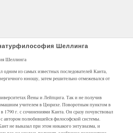
и натурфилософия Шеллинга
фия Шеллинга
л одним из самых известных последователей Канта,
энергичного юношу, затем решительно отмежевался от
ниверситетах Йены и Лейпцига. Так и не получив
 домашним учителем в Цюрихе. Поворотным пунктом в
 в 1790 г. с сочинениями Канта. Он сразу почувствовал
чи с автором полюбившейся философской системы.
 Кант не выказал при этом никакого энтузиазма, и
ему все же удалось получить одобрение знаменитого