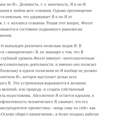
е не-Я». Делимость, т. е. конечность, Я и не-Я
вания в любом акте сознания. Однако противоречие
тся неясным, что удерживает Я и не-Я от
 т. е. коллапса сознания. Решая этот вопрос, Фихте
рживаются в состоянии подвижного равновесия
ажения.
те вынужден различить несколько видов Я. В
я «эмпирическое» Я, не знающее о том, что Я
лее глубокий уровень Фихте именует «интеллигентным
бессознательную деятельности, и именно оно полагает
Поскольку в идеале полагания не-Я вообще не должно
олютном Я», которое выступает целью всех
кого Я. Эти устремления выражаются в желании
ир явлений, или природу, и создать собственный
ель недостижима. Абсолютное Я остается идеалом, в
флективность человеческого Я означает, что его
рансцендентное препятствие, «вещь саму по себе» как
 «Основе общего наукоучения», в более поздних работах