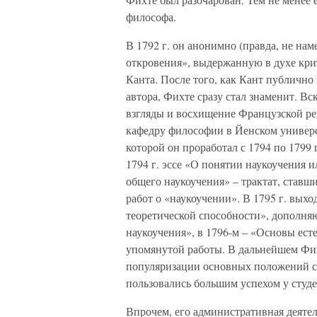
философа.
В 1792 г. он анонимно (правда, не на
откровения», выдержанную в духе кри
Канта. После того, как Кант публично
автора, Фихте сразу стал знаменит. В
взгляды и восхищение Французской ре
кафедру философии в Йенском универси
которой он проработал с 1794 по 1799 
1794 г. эссе «О понятии наукоучения 
общего наукоучения» – трактат, ставш
работ о «наукоучении». В 1795 г. вых
теоретической способности», дополн
наукоучения», в 1796-м – «Основы ес
упомянутой работы. В дальнейшем Фих
популяризации основных положений с
пользовались большим успехом у студе
Впрочем, его административная деяте