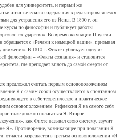
удобен для университета, и первый же
атьи атеистического содержания в редактировавшемся
ями для устранения его из Йены. В 1800 г. он
ные курсы по философии и публикует работы
торговое государство». Во время оккупации Пруссии
н обращается с «Речами к немецкой нации», призывая
у движению. В 1810 г. Фихте публикует одну из
оей философии – «Факты сознания» и становится
рситета, где преподает вплоть до самой смерти от
хте предложил считать первым основоположением
твление Я с самим собой осуществляется в спонтанном
соединяющего в себе теоретическое и практическое
одним основоположением. Рефлексия Я на самого себя
торое тоже должно полагаться Я. Второе
коучения», как Фихте называл свою систему, звучит
я не-Я». Противоречие, возникающее при полагании Я
и, отчасти разрешается в третьем основоположении «Я