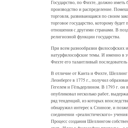
Государство, по Фихте, должно иметь
производство и распределение. Помеш
торговля, развивающаяся по своим зак
торговое государство, которому будет
отношения с другими странами. В позд
религиозной функции государства.
При всем разнообразии философских 
натурфилософские темы. И именно в э
Фихте его талантливый последовател
В отличие от Канта и Фихте, Шеллинг
Леонберге в 1775 г., получил образова
Гегелем и Гёльдерлином. В 1793 г. он 
опубликовал несколько работ, выдержа
ряд тенденций, из которых впоследст
обнаружил интерес к Спинозе, и позже
соединении «реалистического» учени
Процесс создания Шеллингом собствен
свет «Идеи к философии природы», а з