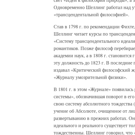
Одновременно Шеллинг работал над у
«трансцендентальной философией».
Став в 1798 г. по рекомендации Фихте
Шеллинг читает курсы по трансценден
«Систему трансцендентального идеализ
романтиков. Позже философ перебирает
академии наук, а в 1808 г. становитс
эту должность до 1823 г. В последние
издавал «Критический философский ж
«Журналу умозрительной физики».
В 1801 г. в этом «Журнале» появилас
системы», обозначившая поворот в ег
свою систему абсолютного тождества (
учение об Абсолюте, очищенное от л
развертыванию в прежних работах. Он 
идеального и реального существует тол
тождественны. Шеллинг говорил, что 