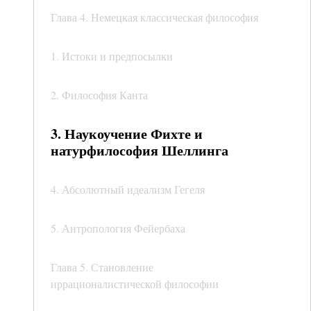
Глава 4. Немецкая классическая философия
1. Истоки и предпосылки
2. Философия Канта
3. Наукоучение Фихте и
натурфилософия Шеллинга
4. Абсолютный идеализм Гегеля
5. Антропология Фейербаха
Глава 5. Становление
иррационалистической философии