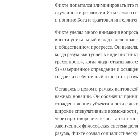
Фихте попытался элиминировать это по
случайности рефлексии Я на самого се
и понятие Бога и трактовал интеллиг
Фихте уделял много внимания вопросам
внести уникальный вклад в дело нравс
и общественном прогрессе. Он выделял
когда разум выступает в виде инстинкт
греховность», когда люди отказываютс
5) «завершенное оправдание и освящен
создает из себя точный отпечаток разу
Оставаясь в целом в рамках кантовско
важных новаций. Он обозначил принц
отождествление субъективности с дея
широкие спекулятивные возможности 
через противоречие: тезис – антитезис 
законченная философская система долж
разума, Фихте создал социалистическу