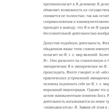
противополагает в Я делимому Я делимо
объясняет возможность их сосущество
снимается не полностью, так как остае
соприкосновения и взаимоуничтожения,
приходит к выводу, что Я и не-Я уде
бессознательной деятельностью вообр
Допустив подобную деятельность, Фих
обыденном языке этим словом именуетс
полагает не-Я, т. е. мир явлений. Бо
Я». Оно расколото на сознательную и 
эмпирическое Я и эмпирическое не-Я. 
происходить, Фихте говорит и об «абс
практических устремлений эмпиричес
человека подчинить себе не-Я, т. е. м
моральный миропорядок. Однако эта ц
целом эквивалентным понятию Бога. Ре
деятельность наталкивается на некое т
«перводвигатель» Я. Заявив об этом в