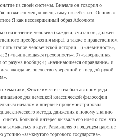
нятие из своей системы. Вначале он говорил о
бя, позже совмещал «вещь саму по себе» из «Основы»
ентное Я как несовершенный образ Абсолюта.
 о назначении человека (каждый, считал он, должен
твенного преображения мира), а также о нравственном
 пять этапов человеческой истории: 1) «невинность»,
а; 2) «начинающаяся греховность»; 3) «завершенная
я от разума вообще; 4) «начинающееся оправдание» и
ие», «когда человечество уверенной и твердой рукой
ма».
й схематики, Фихте вместе с тем был автором ряда
ипиальное для немецкой классической философии
тельным началом и впервые продемонстрировал
диалектического метода, движения к новому знанию
– синтез. Большой интерес вызвала его идея о том, что
на замыкаться в круг. Размышляя о грядущем царстве
ю утопию «замкнутого торгового государства».