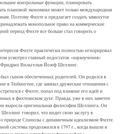
 большие контрольные функции, планировать
ать плановой экономике может только международная
онам. Поэтому Фихте и предлагает создать замкнутое
 принадлежать монопольное право на коммерческие
ний период Фихте все больше стал говорить о
интересов Фихте практически полностью игнорировал
том усмотрел главный недостаток «наукоучения»
ь Фридрих Вильгельм Йозеф Шеллинг.
 был сыном обеспеченных родителей. Он родился в
ние в Тюбингене, где завязал дружеские отношения с
встретился с Фихте, попал под влияние его идей и
нных в фихтеанском духе. Правда, уже в них заметен
вии выросла оригинальная философия Шеллинга. Он
 Шеллинг говорил, что видит свою заслугу в
я о природе Спинозы с динамичным идеализмом Фихте.
ной системы продолжился в 1797 г., когда вышли в
атем и другие натурфилософские работы.