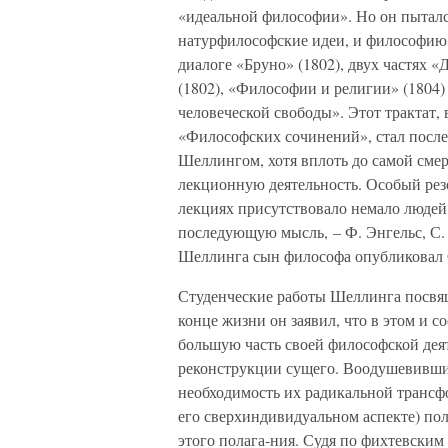
«идеальной философии». Но он пытался
натурфилософские идеи, и философию 
диалоге «Бруно» (1802), двух частях
(1802), «Философии и религии» (1804
человеческой свободы». Этот трактат, 
«Философских сочинений», стал после
Шеллингом, хотя вплоть до самой смер
лекционную деятельность. Особый резо
лекциях присутствовало немало людей
последующую мысль, – Ф. Энгельс, С. 
Шеллинга сын философа опубликовал С
Студенческие работы Шеллинга посвя
конце жизни он заявил, что в этом и 
большую часть своей философской дея
реконструкции сущего. Воодушевившис
необходимость их радикальной трансфо
его сверхиндивидуальном аспекте) пол
этого полага-ния. Судя по фихтевским