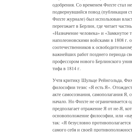
одобрения. Со временем Фихте стал не
подвернувшийся повод (публикация ст
Фихте журнале) был использован власт
переезжает в Берлин, где читает част
«Назначение человека» и «Замкнутое 
наполеоновскими войсками в 1808 г. о
соотечественников к освободительном
важнейших работ позднего периода св
профессором нового Берлинского униве
тифа в 1814 г.
Учтя критику Шульце Рейнгольда, Фи
философии тезис «Я есть Я». Отождес
акте самосознания, самополагания Я, 
начало. Но Фихте не ограничивается 
предполагает отражение Я от не-Я, ко
основоположение философии, или «нау
так: «Я безусловно противополагаетс
самого себя и своей противоположност