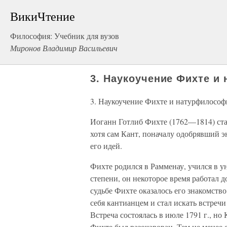
ВикиЧтение
Философия: Учебник для вузов
Миронов Владимир Васильевич
3. Наукоучение Фихте 
3. Наукоучение Фихте и натурфилосо
Иоганн Готлиб Фихте (1762—1814) ста
хотя сам Кант, поначалу одобрявший 
его идей.
Фихте родился в Рамменау, учился в у
степени, он некоторое время работал
судьбе Фихте оказалось его знакомство
себя кантианцем и стал искать встре
Встреча состоялась в июле 1791 г., но
Фихте был разочарован. Тем не менее 