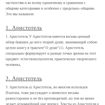
частностям и ко всему единичному в сравнении с
общими категориями и особенно с предельно–общими.
Это мы называли
1. Аристотель
1. Аристотель У Аристотеля имеется весьма ценный
обзор бывших до него теорий души, занимающий собою
целую книгу в трактате"О душе"(1). Аристотель
специально формулирует и разные точки зрения на этот
предмет: естествоиспытателя, практически–творческого
человека,
3. Аристотель
3. Аристотель а) Аристотель, во многом используя
Платона, тоже рассуждает о мимесисе весьма
разносторонне и не без противоречий, но тем не менее
делает огромнейший шаг вперед. Тексты из Аристотеля о