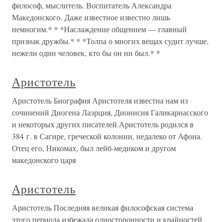
философ, мыслитель. Воспитатель Александра
Македонского. Даже известное известно лишь
немногим.* * *Наслаждение общением — главный
признак дружбы.* * *Толпа о многих вещах судит лучше,
нежели один человек, кто бы он ни был.* *
Аристотель
Аристотель Биография Аристотеля известна нам из
сочинений Диогена Лаэрция, Дионисия Галикарнасского
и некоторых других писателей.Аристотель родился в
384 г. в Сагире, греческой колонии, недалеко от Афона.
Отец его, Никомах, был лейб-медиком и другом
македонского царя
Аристотель
Аристотель Последняя великая философская система
этого периода избежала односторонности и крайностей