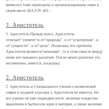
мимесисе тоже приведены и проанализированы нами в
своем месте (ИАЭ IV 402 –
3. Аристотель
3. Аристотель Прежде всего, Аристотель
отличает"элемент"и от"природы", и от"усмотрения", и
от"сущности", и от"цели". Поскольку все причины
Аристотеля являются"началами", то в этом смысле между
ними нет никакого различия. Тем не менее различие это,
несомненно, имеется, поскольку
2. Аристотель
2. Аристотель а) Специального учения о космической
софии в поздней классике у Аристотеля не имеется. Но
все учение об уме–перводвигателе, включая тождество
мышления и бытия или идеи и материи, а также включая