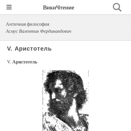
ВикиЧтение
Античная философия
Асмус Валентин Фердинандович
V. Аристотель
Аристотель
V.