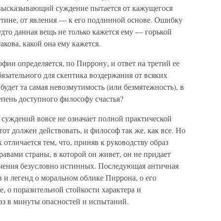
 высказывающий суждение пытается от кажущегося
истине, от явления — к его подлинной основе. Ошибку
удто данная вещь не только кажется ему — горькой
такова, какой она ему кажется.
фии определяется, по Пиррону, и ответ на третий ее
бязательного для скептика воздержания от всяких
удет та самая невозмутимость (или безмятежность), в
пень доступного философу счастья?
 суждений вовсе не означает полной практической
тот должен действовать, и философ так же, как все. Но
отличается тем, что, приняв к руководству образ
авами страны, в которой он живет, он не придает
ачения безусловно истинных. Последующая античная
в и легенд о моральном облике Пиррона, о его
е, о поразительной стойкости характера и
аз в минуты опасностей и испытаний.