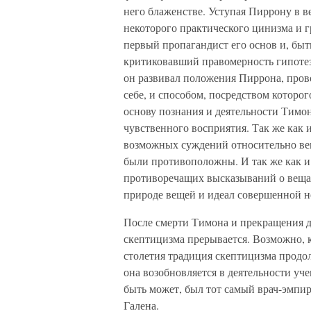
него блаженстве. Уступая Пиррону в в
некоторого практического цинизма и 
первый пропагандист его основ и, быть
критиковавший правомерность гипотез
он развивал положения Пиррона, прово
себе, и способом, посредством которо
основу познания и деятельности Тимо
чувственного восприятия. Так же как 
возможных суждений относительно вещ
были противоположны. И так же как и
противоречащих высказываний о вещах
природе вещей и идеал совершенной н
После смерти Тимона и прекращения д
скептицизма прерывается. Возможно, ка
столетия традиция скептицизма продо
она возобновляется в деятельности уч
быть может, был тот самый врач-эмпир
Галена.