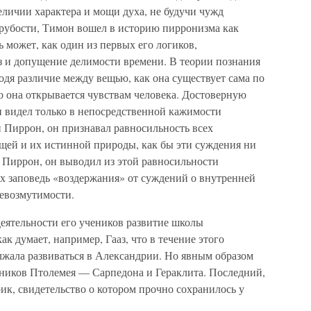
еличии характера и мощи духа, не будучи чужд
грубости, Тимон вошел в историю пирронизма как
 может, как один из первых его логиков,
 и допущение делимости времени. В теории познания
дя различие между вещью, как она существует сама по
го она открывается чувствам человека. Достоверную
н видел только в непосредственной кажимости
и Пиррон, он признавал равносильность всех
ей и их истинной природы, как бы эти суждения ни
 Пиррон, он выводил из этой равносильности
 заповедь «воздержания» от суждений о внутренней
евозмутимости.
еятельности его учеников развитие школы
к думает, например, Гааз, что в течение этого
лжала развиваться в Александрии. Но явным образом
еников Птолемея — Сарпедона и Гераклита. Последний,
ик, свидетельство о котором прочно сохранилось у