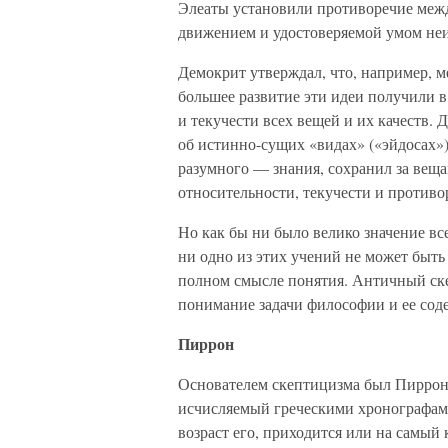
Элеаты установили противоречие меж
движением и удостоверяемой умом не
Демокрит утверждал, что, например, ме
большее развитие эти идеи получили 
и текучести всех вещей и их качеств
об истинно-сущих «видах» («эйдосах»)
разумного — знания, сохранил за вещ
относительности, текучести и противо
Но как бы ни было велико значение вс
ни одно из этих учений не может быть
полном смысле понятия. Античный ске
понимание задачи философии и ее сод
Пиррон
Основателем скептицизма был Пиррон
исчисляемый греческими хронографами
возраст его, приходится или на самый к