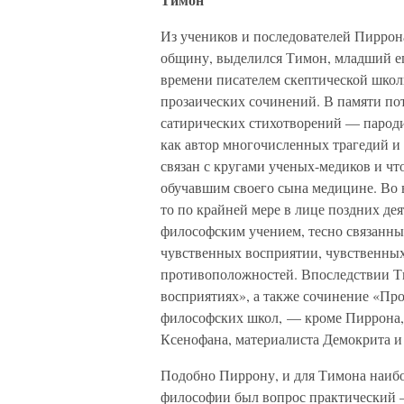
Из учеников и последователей Пиррон
общину, выделился Тимон, младший ег
времени писателем скептической школ
прозаических сочинений. В памяти пот
сатирических стихотворений — пароди
как автор многочисленных трагедий и 
связан с кругами ученых-медиков и что
обучавшим своего сына медицине. Во в
то по крайней мере в лице поздних д
философским учением, тесно связанны
чувственных восприятии, чувственны
противоположностей. Впоследствии 
восприятиях», а также сочинение «Пр
философских школ, — кроме Пиррона, 
Ксенофана, материалиста Демокрита и
Подобно Пиррону, и для Тимона наиб
философии был вопрос практический 