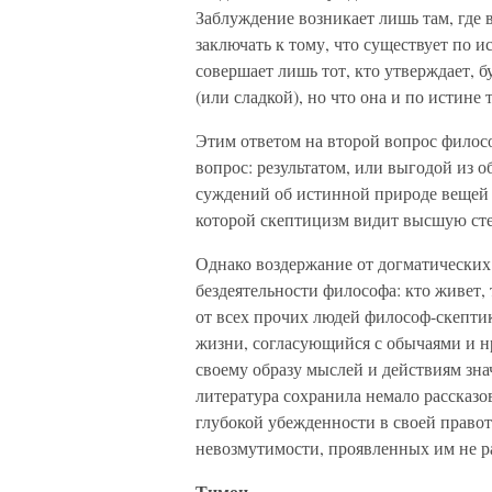
Заблуждение возникает лишь там, где
заключать к тому, что существует по 
совершает лишь тот, кто утверждает, б
(или сладкой), но что она и по истине 
Этим ответом на второй вопрос филосо
вопрос: результатом, или выгодой из о
суждений об истинной природе вещей б
которой скептицизм видит высшую сте
Однако воздержание от догматических
бездеятельности философа: кто живет, 
от всех прочих людей философ-скептик 
жизни, согласующийся с обычаями и нр
своему образу мыслей и действиям зн
литература сохранила немало рассказо
глубокой убежденности в своей правот
невозмутимости, проявленных им не р
Тимон