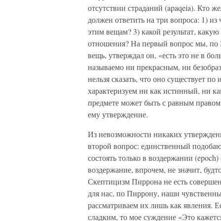
отсутствии страданий (apaqeia). Кто ж
должен ответить на три вопроса: 1) из
этим вещам? 3) какой результат, каку
отношения? На первый вопрос мы, по 
вещь, утверждал он, «есть это не в бо
называемо ни прекрасным, ни безобра
нельзя сказать, что оно существует по
характеризуем ни как истинный, ни 
предмете может быть с равным правом
ему утверждение.
Из невозможности никаких утверждени
второй вопрос: единственный подоба
состоять только в воздержании (epoch)
воздержание, впрочем, не значит, будт
Скептицизм Пиррона не есть соверше
для нас, по Пиррону, наши чувственны
рассматриваем их лишь как явления. Е
сладким, то мое суждение «Это кажетс