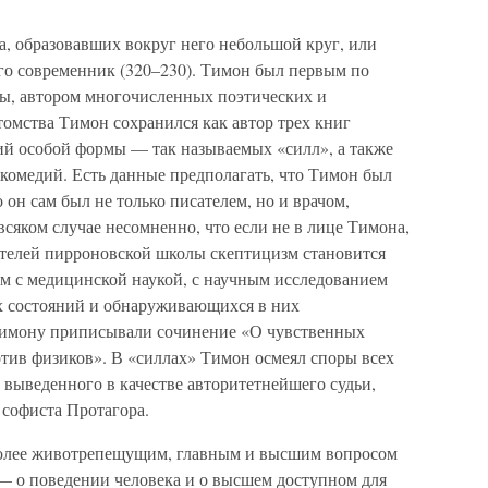
а, образовавших вокруг него небольшой круг, или
о современник (320–230). Тимон был первым по
ы, автором многочисленных поэтических и
омства Тимон сохранился как автор трех книг
й особой формы — так называемых «силл», а также
комедий. Есть данные предполагать, что Тимон был
 он сам был не только писателем, но и врачом,
сяком случае несомненно, что если не в лице Тимона,
еятелей пирроновской школы скептицизм становится
м с медицинской наукой, с научным исследованием
х состояний и обнаруживающихся в них
Тимону приписывали сочинение «О чувственных
отив физиков». В «силлах» Тимон осмеял споры всех
выведенного в качестве авторитетнейшего судьи,
 софиста Протагора.
олее животрепещущим, главным и высшим вопросом
— о поведении человека и о высшем доступном для