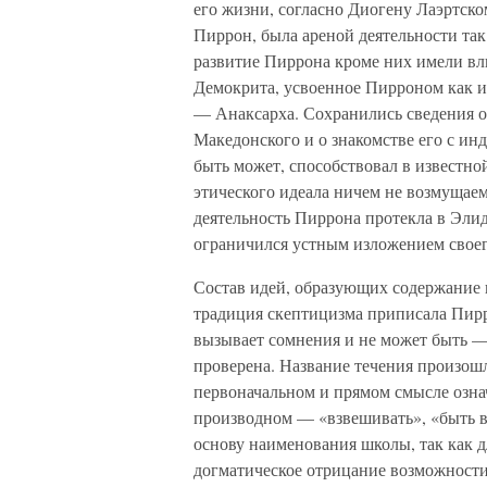
его жизни, согласно Диогену Лаэртско
Пиррон, была ареной деятельности та
развитие Пиррона кроме них имели вл
Демокрита, усвоенное Пирроном как из
— Анаксарха. Сохранились сведения о
Македонского и о знакомстве его с ин
быть может, способствовал в известн
этического идеала ничем не возмущаем
деятельность Пиррона протекла в Эли
ограничился устным изложением своего
Состав идей, образующих содержание п
традиция скептицизма приписала Пир
вызывает сомнения и не может быть —
проверена. Название течения произошло
первоначальном и прямом смысле означ
производном — «взвешивать», «быть в
основу наименования школы, так как д
догматическое отрицание возможности