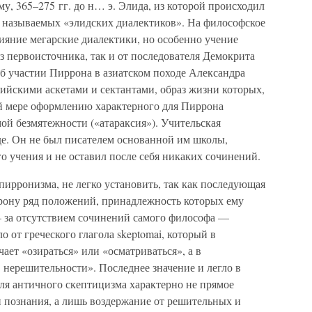
му, 365–275 гг. до н… э. Элида, из которой происходил
к называемых «элидских диалектиков». На философское
ияние мегарские диалектики, но особенно учение
 первоисточника, так и от последователя Демокрита
б участии Пиррона в азиатском походе Александра
дийскими аскетами и сектантами, образ жизни которых,
ой мере оформлению характерного для Пиррона
ой безмятежности («атараксия»). Учительская
де. Он не был писателем основанной им школы,
 учения и не оставил после себя никаких сочинений.
ирронизма, не легко установить, так как последующая
рону ряд положений, принадлежность которых ему
 за отсутствием сочинений самого философа —
 от греческого глагола skeptomai, который в
ает «озираться» или «осматриваться», а в
 нерешительности». Последнее значение и легло в
ля античного скептицизма характерно не прямое
 познания, а лишь воздержание от решительных и