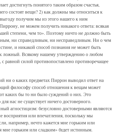
елает достигнуть понятого таким образом счастья,
 чего состоят вещи? 2) как должны мы относиться к
ю выгоду получим мы из этого нашего к ним
Пиррону, не можем получить никакого ответа: всякая
льшей степени, чем то». Поэтому ничто не должно быть
зным, ни справедливым, ни несправедливым. Ни о чем
 истине, и никакой способ познания не может быть
как ложный. Всякому нашему утверждению о любом
, с равной силой противопоставлено противоречащее
й ни о каких предметах Пиррон выводил ответ на
ющий философу способ отношения к вещам может
 от каких бы то ни было суждений о них. Это
о для нас не существует ничего достоверного.
нный агностицизм: безусловно достоверными являются
е восприятия или впечатления, поскольку мы
сли, например, нечто кажется мне горьким или
я мне горьким или сладким» будет истинным.