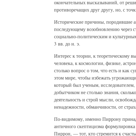
окончательных высказываний, от реши
противоречащих друг другу, но, с точ
Исторические причины, породившие а
последующему возобновлению через ст
социально-политическим и культурным
3 вв. до н. э.
Интерес к теории, к теоретическому 
человека, к космологии, физике, астр
столько вопрос о том, что есть и как с
этом мире, чтобы избежать угрожающих
который был ученым, исследователем, 
добытчиком не столько знания, скольк
деятельность и строй мысли, освобожд
ненадежности, обманчивости, от страх
По-видимому, именно Пиррону принад
античного скептицизма формулировка
Пиррон, — тот, кто стремится к счасть