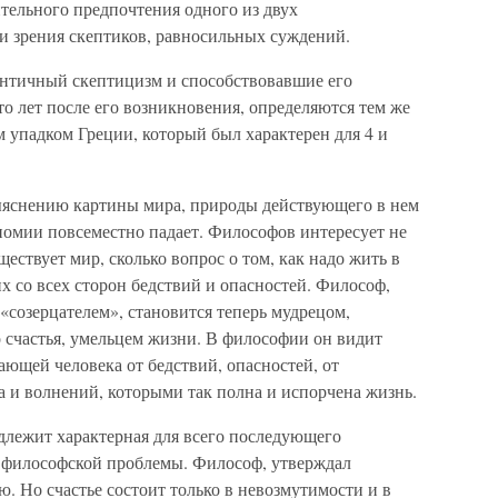
тельного предпочтения одного из двух
ки зрения скептиков, равносильных суждений.
нтичный скептицизм и способствовавшие его
о лет после его возникновения, определяются тем же
 упадком Греции, который был характерен для 4 и
выяснению картины мира, природы действующего в нем
ономии повсеместно падает. Философов интересует не
уществует мир, сколько вопрос о том, как надо жить в
 со всех сторон бедствий и опасностей. Философ,
«созерцателем», становится теперь мудрецом,
о счастья, умельцем жизни. В философии он видит
ающей человека от бедствий, опасностей, от
а и волнений, которыми так полна и испорчена жизнь.
лежит характерная для всего последующего
 философской проблемы. Философ, утверждал
ю. Но счастье состоит только в невозмутимости и в