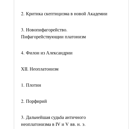
2. Критика скептицизма в новой Академии
3. Новопифагорейство.
Пифагорействующии платонизм
4. Филон из Александрии
XII. Неоплатонизм
1. Плотин
2. Порфирий
3. Дальнейшая судьба античного
неоплатонизма в IV и V вв. н. э.