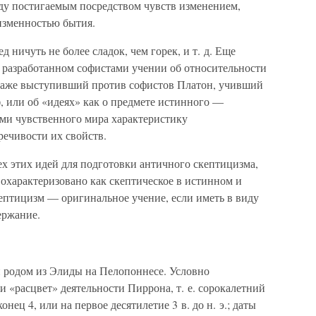
ду постигаемым посредством чувств изменением,
изменностью бытия.
д ничуть не более сладок, чем горек, и т. д. Еще
в разработанном софистами учении об относительности
. Даже выступивший против софистов Платон, учивший
, или об «идеях» как о предмете истинного —
ами чувственного мира характеристику
речивости их свойств.
ех этих идей для подготовки античного скептицизма,
 охарактеризовано как скептическое в истинном и
птицизм — оригинальное учение, если иметь в виду
ержание.
 родом из Элиды на Пелопоннесе. Условно
 «расцвет» деятельности Пиррона, т. е. сорокалетний
онец 4, или на первое десятилетие 3 в. до н. э.; даты