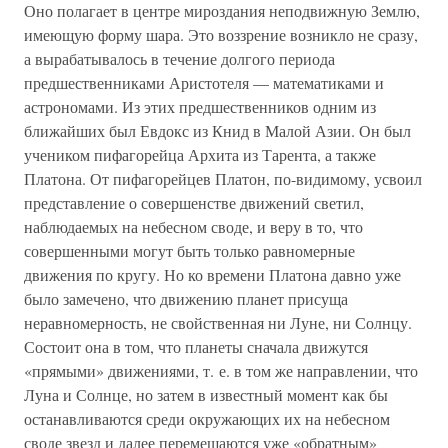
Оно полагает в центре мироздания неподвижную Землю,
имеющую форму шара. Это воззрение возникло не сразу,
а вырабатывалось в течение долгого периода
предшественниками Аристотеля — математиками и
астрономами. Из этих предшественников одним из
ближайших был Евдокс из Книд в Малой Азии. Он был
учеником пифагорейца Архита из Тарента, а также
Платона. От пифагорейцев Платон, по-видимому, усвоил
представление о совершенстве движений светил,
наблюдаемых на небесном своде, и веру в то, что
совершенными могут быть только равномерные
движения по кругу. Но ко времени Платона давно уже
было замечено, что движению планет присуща
неравномерность, не свойственная ни Луне, ни Солнцу.
Состоит она в том, что планеты сначала движутся
«прямыми» движениями, т. е. в том же направлении, что
Луна и Солнце, но затем в известный момент как бы
останавливаются среди окружающих их на небесном
своде звезд и далее перемещаются уже «обратным»