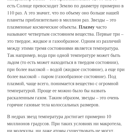
есть Солнце превосходит Землю по диаметру примерно в
110 раз. А это значит, что по объему оно больше нашей
планеты приблизительно в миллион раз. Звезды – это
Плазму
плазменные космические объекты.
часто
называют четвертым состоянием вещества. Первые три –
это твердое, жидкое и газообразное. Одним из различий
между этими тремя состояниями является температура.
Так например, вода при одной температуре может быть
льдом (то есть может находиться в твердом состоянии),
при более высокой – водой (жидкое состояние), а еще при
более высокой – паром (газообразное состояние). Под
плазмой, чаще всего, понимается вещество с огромной
температурой. Проще ее можно было бы назвать
раскаленным газом. Таким образом, звезды – это очень
горячие газовые тела колоссальных размеров.
В недрах звезд температура достигает примерно 10
миллионов градусов. При таких условиях ни макротела,
ни молекулы, ни даже атомы существовать не могут.