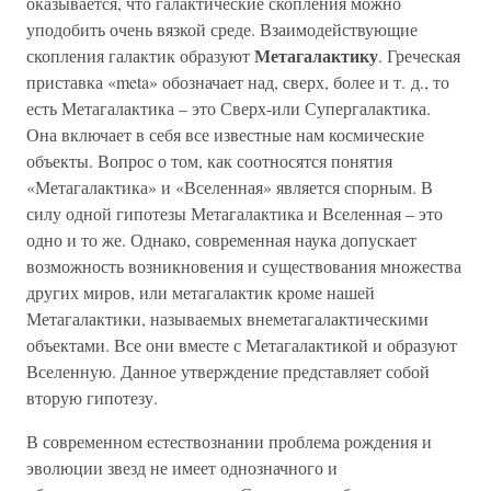
оказывается, что галактические скопления можно
уподобить очень вязкой среде. Взаимодействующие
Метагалактику
скопления галактик образуют
. Греческая
приставка «meta» обозначает над, сверх, более и т. д., то
есть Метагалактика – это Сверх-или Супергалактика.
Она включает в себя все известные нам космические
объекты. Вопрос о том, как соотносятся понятия
«Метагалактика» и «Вселенная» является спорным. В
силу одной гипотезы Метагалактика и Вселенная – это
одно и то же. Однако, современная наука допускает
возможность возникновения и существования множества
других миров, или метагалактик кроме нашей
Метагалактики, называемых внеметагалактическими
объектами. Все они вместе с Метагалактикой и образуют
Вселенную. Данное утверждение представляет собой
вторую гипотезу.
В современном естествознании проблема рождения и
эволюции звезд не имеет однозначного и