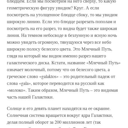
блюдцем. Если мы посмотрим на него сверху, то какую
геометрическую фигуру увидим? Круг. А если
посмотреть на утолщенное блюдце сбоку, то мы увидим
широкую линию. Если это блюдце разрезать пополам и
посмотреть на его разрез, то видна будет также широкая
линия. На темном небосводе в безлунную и ясную ночь
можно увидеть огромную, тянущуюся через все небо
широкую полосу белесого цвета. Это Млечный Путь,
глядя на который мы видим именно разрез нашего
галактического диска. Кстати, название «Млечный Путь»
означает молочный, потому что он белесого цвета, а
греческое слово «galaktos» – это родительный падеж от
слова «gala», которое переводится на русский как
«молоко». Таким образом, Млечный Путь – это видимая
часть нашей Галактики.
Солнце и его девять планет находятся на ее окраине.
Солнечная система вращается вокруг ядра Галактики,
делая полный оборот за 200 миллионов лет (так