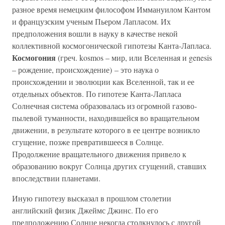
разное время немецким философом Иммануилом Кантом
и французским ученым Пьером Лапласом. Их
предположения вошли в науку в качестве некой
коллективной космогонической гипотезы Канта-Лапласа.
Космогония
(греч. kosmos – мир, или Вселенная и genesis
– рождение, происхождение) – это наука о
происхождении и эволюции как Вселенной, так и ее
отдельных объектов. По гипотезе Канта-Лапласа
Солнечная система образовалась из огромной газово-
пылевой туманности, находившейся во вращательном
движении, в результате которого в ее центре возникло
сгущение, позже превратившееся в Солнце.
Продолжение вращательного движения привело к
образованию вокруг Солнца других сгущений, ставших
впоследствии планетами.
Иную гипотезу высказал в прошлом столетии
английский физик Джеймс Джинс. По его
предположению Солнце некогда столкнулось с другой