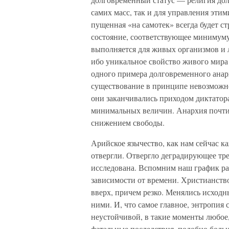
самих масс, так и для управления этим
пущенная «на самотек» всегда будет с
состояние, соответствующее минимуму
выполняется для живых организмов и л
ибо уникальное свойство живого мира
одного примера долговременного анарх
существование в принципе невозможно
они заканчивались приходом диктатор
минимальных величин. Анархия почти 
снижением свободы.
Арийское язычество, как нам сейчас ка
отвергли. Отвергло деградирующее тре
исследована. Вспомним наш график ра
зависимости от времени. Христианство
вверх, причем резко. Менялись исходн
ними. И, что самое главное, энтропия
неустойчивой, в такие моменты любое,
фатальные последствия, подобно боль