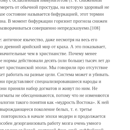
мереть от обычной простуды, на которую здоровый не
кое состояние называется бифуркацией, этот термин
на. В момент бифуркации горизонт прогноза снижен
азворачиваться совершенно непредсказуемо.[108]
: античное язычество, даже несмотря на весь его
ло древний арийский мир от краха. А это показывает,
 значительные чем в христианстве. Почему менее
е нормы действовали десять (или больше) тысяч лет до
 лет христианской эпохи. Мы говорили про отсутствие
ет работать на разные цели. Система может и убивать.
они представляют специализировавшиеся народы и
, они приняли набор догматов и живут по ним. Не
догматы не обесцениваются, потому что не изменяются
еалогии такого понятия как «мудрость Востока». К ней
 вырождающееся поколение белых, т. е. третье
ь повторилось в начале эпохи модерн и продолжается
собен дезорганизовать работу мозга очень умного
ет увлечься йогой, системой фэнь-шуй, суффийской