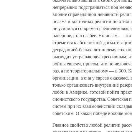
непрерывно подстраиваться под меняю
вполне справедливой ненависти религи
ислама и восточных религий по отнош
не усилился со времен средневековья, 
наверное, стал слабее. Но ислам — это
стремится к абсолютной догматизации.
деградацией белых, вот почему сохра
выглядит устрашающе-агрессивным, чт
войны евреям, притом, что по человеч
раз, а по территориальному — в 300. К
организации, а она у евреев оказалась
только организовать внутренние резе
лобби в Америке, готовой пойти практ
сионистского государства. Советская 
систем при их взаимодействии складыв
советским. О какой победе вообще мож
Главное свойство любой религии расс
долговременный статус — религия дол