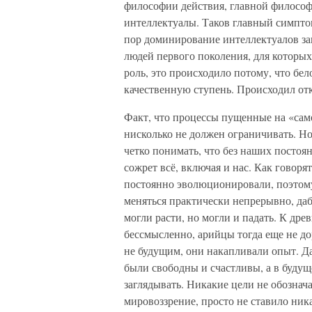
философии действия, главной философ
интеллектуалы. Таков главный симпто
пор доминирование интеллектуалов за
людей первого поколения, для которых
роль, это происходило потому, что бе
качественную ступень. Происходил отк
Факт, что процессы пущенные на «само
нисколько не должен ограничивать. Но
четко понимать, что без наших посто
сожрет всё, включая и нас. Как говоря
постоянно эволюционировали, поэтому
меняться практически непрерывно, да
могли расти, но могли и падать. К дре
бессмысленно, арийцы тогда еще не до
не будущим, они накапливали опыт. Да
были свободны и счастливы, а в будущ
заглядывать. Никакие цели не обознача
мировоззрение, просто не ставило ник