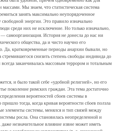
и массами. Мы знаем, что статистическая система
тремиться занять максимально неупорядоченное
 свободной энергии. Это правило изначально
юди среди них не исключение. Но только изначально,
 — самоорганизация. История не донесла до нас ни
ического общества, да и чисто научно его
. Да, кратковременные периоды анархии бывали, но
а стремившегося снизить степень свободы индивида до
всегда заканчивалась массовым террором и тотальным
жется, и было такой себе «удобной религией», но его
тье поколение римских граждан. Эта тема достаточно
спределения вероятностей сбоев системы в
 пришло тогда, когда кривая вероятности сбоев ползла
ые элементы системы, менялся и тип связей между
 системы росла. Она становилась неопределенной и
 даже незначительное влияние извне может иметь
ному с ослабленным иммунитетом (т. е. сниженной