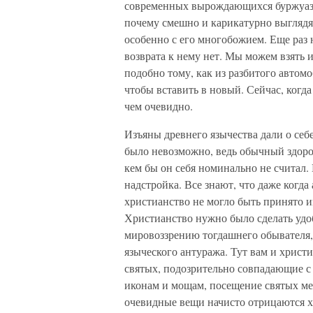
современных вырождающихся буржуазны
почему смешно и карикатурно выглядя
особенно с его многобожием. Еще раз 
возврата к нему нет. Мы можем взять 
подобно тому, как из разбитого автом
чтобы вставить в новый. Сейчас, когда
чем очевидно.
Изъяны древнего язычества дали о себе
было невозможно, ведь обычный здоро
кем бы он себя номинально не считал.
надстройка. Все знают, что даже когд
христианство не могло быть принято и
Христианство нужно было сделать удо
мировоззрению тогдашнего обывателя, 
языческого антуража. Тут вам и христ
святых, подозрительно совпадающие с
иконам и мощам, посещение святых мес
очевидные вещи начисто отрицаются х