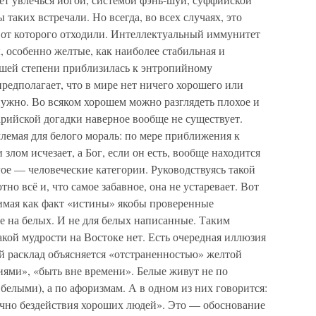
таких встречали. Но всегда, во всех случаях, это
от которого отходили. Интеллектуальный иммунитет
ы, особенно желтые, как наиболее стабильная и
ьшей степени приблизилась к энтропийному
редполагает, что в мире нет ничего хорошего или
 нужно. Во всяком хорошем можно разглядеть плохое и
рийской догадки наверное вообще не существует.
лемая для белого мораль: по мере приближения к
злом исчезает, а Бог, если он есть, вообще находится
угое — человеческие категории. Руководствуясь такой
о всё и, что самое забавное, она не устаревает. Вот
нимая как факт «истины» якобы проверенные
е на белых. И не для белых написанные. Таким
кой мудрости на Востоке нет. Есть очередная иллюзия
й расклад объясняется «отстраненностью» желтой
иями», «быть вне времени». Белые живут не по
белыми), а по афоризмам. А в одном из них говорится:
очно бездействия хороших людей». Это — обоснование