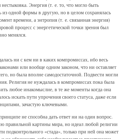
нестыковка. Энергия (т. е. то, что могло быть
ь из одной формы в другую, но в целом сохранялась
мент времени, а энтропия (т. е. связанная энергия)
ровой процесс с энергетической точки зрения был
вно менялся.
алась ни с кем ни в каких компромиссах, ибо весь
аконами или вообще одним законом, что ни оставляет
сего, но была вполне самодостаточной. Подвести могли
ния. Религия не нуждалась в компромиссах пока была
ить любое инакомыслие, в те же моменты когда она
лось искать пути упрочения своего статуса, даже если
ринципами, зачастую ключевыми.
принципе не способна дать ответ ни на один вопрос.
ию правильной картины мира, но идеал любой религии
и подконтрольного «стада», только при ней она может
х и не обременять себя необходимостью практически