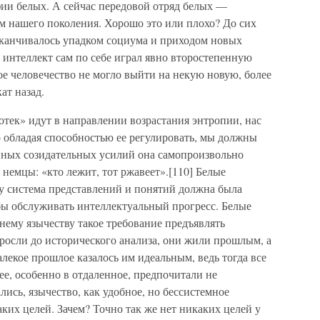
ии белых. А сейчас передовой отряд белых —
м нашего поколения. Хорошо это или плохо? До сих
канчивалось упадком социума и приходом новых
 интеллект сам по себе играл явно второстепенную
лое человечество не могло выйти на некую новую, более
ат назад.
тек» идут в направлении возрастания энтропии, нас
 обладая способностью ее регулировать, мы должны
янных созидательных усилий она самопроизвольно
т немцы: «кто лежит, тот ржавеет».[110] Белые
 система представлений и понятий должна была
бы обслуживать интеллектуальный прогресс. Белые
внему язычеству такое требование предъявлять
росли до исторического анализа, они жили прошлым, а
лекое прошлое казалось им идеальным, ведь тогда все
ее, особенно в отдаленное, предпочитали не
лись, язычество, как удобное, но бессистемное
аких целей. Зачем? Точно так же нет никаких целей у