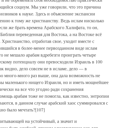
щийся социум. Мы уже говорили, что это причина
озников к науке. Здесь и объяснение экспансии
ению к тому же христианству. Ведь ислам нисколько
если же брать времена Арабского Халифата, то он,
 Библия переведенная для Востока, а на Востоке всё
 Христианство, отработав свое, уходит вместе с
нившийся в более-менее первозданном виде ислам
о не мешало арабам вдребезги проиграть четыре
ескому потенциалу они превосходили Израиль в 100
ак видно, дело совсем не в исламе, дело — в
 во много-много раз выше, она дала возможность не
рвы маленького нищего Израиля, но и иметь мощнейшее
ически на все что угодно ради сохранения
помощь арабам тоже не помогла, как известно, энтропии
аются, в данном случае арабский хаос суммировался с
но было мечтать?[107]
читывающей на устойчивый, а значит и
жна быть удобной, причем одновременно как для