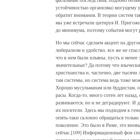
устойчивостью организма) могущему у
обратит внимания. В теории систем та
мы уже встречали цитируя И. Пригожи
до минимума, поэтому события могут р
Но мы сейчас сделаем акцент на другое
либерализм и удобство, все же не спас
что в нем были изъяны, пусть и менее
значительные? Да потому что язычески
христианства и, частично, две тысячи
там системы, но система ведь тоже мож
Хорошо мусульманам или буддистам, 
расы. Когда-то, много сотен лет назад
развиваются, но и не деградируют. И 
их носители. Здесь мы подходим к ген
опять-таки склонно обращаться только
поколение. Это было в Риме, это внов
сейчас.[109] Информационный фон спо
человека и он на короткий период мож