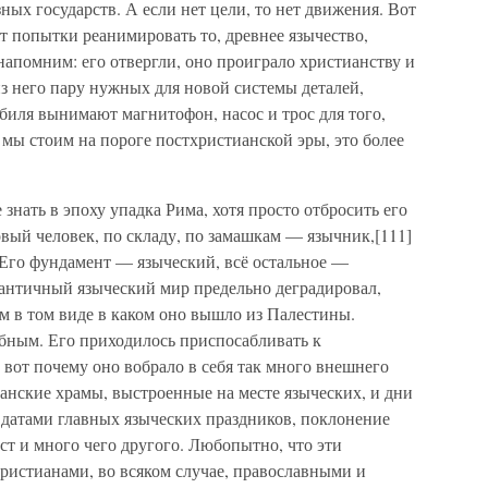
х государств. А если нет цели, то нет движения. Вот
т попытки реанимировать то, древнее язычество,
напомним: его отвергли, оно проиграло христианству и
из него пару нужных для новой системы деталей,
обиля вынимают магнитофон, насос и трос для того,
 мы стоим на пороге постхристианской эры, это более
 знать в эпоху упадка Рима, хотя просто отбросить его
вый человек, по складу, по замашкам — язычник,[111]
 Его фундамент — языческий, всё остальное —
а античный языческий мир предельно деградировал,
м в том виде в каком оно вышло из Палестины.
бным. Его приходилось приспосабливать к
вот почему оно вобрало в себя так много внешнего
ианские храмы, выстроенные на месте языческих, и дни
 датами главных языческих праздников, поклонение
т и много чего другого. Любопытно, что эти
ристианами, во всяком случае, православными и