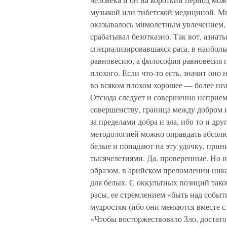
музыкой или тибетской медициной. Мы 
оказывалось мимолетным увлечением, 
срабатывал безотказно. Так вот, азиат
специализировавшаяся раса, в наибол
равновесию, а философия равновесия п
плохого. Если что-то есть, значит оно
во всяком плохом хорошее — более неа
Отсюда следует и совершенно неприем
совершенству, граница между добром и 
за пределами добра и зла, ибо то и др
методологией можно оправдать абсолютн
белые и попадают на эту удочку, при
тысячелетиями. Да, проверенные. Но н
образом, в арийском преломлении ника
для белых. С оккультных позиций тако
расы, ее стремлением «быть над событ
мудростям (ибо они меняются вместе с 
«Чтобы восторжествовало Зло, достат