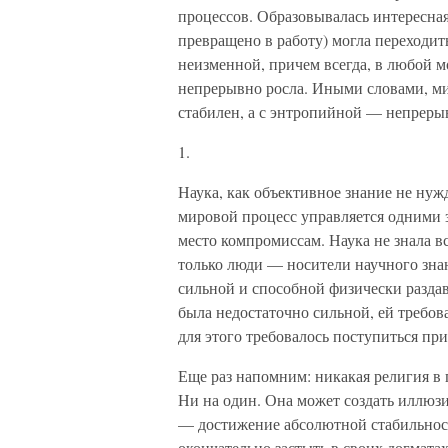
процессов. Образовывалась интересная 
превращено в работу) могла переходит
неизменной, причем всегда, в любой мо
непрерывно росла. Иными словами, ми
стабилен, а с энтропийной — непреры
1.
Наука, как объективное знание не нужд
мировой процесс управляется одними з
место компромиссам. Наука не знала в
только люди — носители научного зна
сильной и способной физически раздав
была недостаточно сильной, ей требова
для этого требовалось поступиться п
Еще раз напомним: никакая религия в 
Ни на один. Она может создать иллюз
— достижение абсолютной стабильност
окончательно застыть в своих догмата