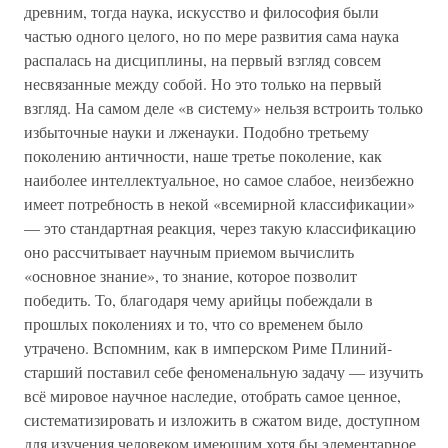
древним, тогда наука, искусство и философия были
частью одного целого, но по мере развития сама наука
распалась на дисциплины, на первый взгляд совсем
несвязанные между собой. Но это только на первый
взгляд. На самом деле «в систему» нельзя встроить только
избыточные науки и лженауки. Подобно третьему
поколению античности, наше третье поколение, как
наиболее интеллектуальное, но самое слабое, неизбежно
имеет потребность в некой «всемирной классификации»
— это стандартная реакция, через такую классификацию
оно рассчитывает научным приемом вычислить
«основное знание», то знание, которое позволит
победить. То, благодаря чему арийцы побеждали в
прошлых поколениях и то, что со временем было
утрачено. Вспомним, как в имперском Риме Плиний-
старший поставил себе феноменальную задачу — изучить
всё мировое научное наследие, отобрать самое ценное,
систематизировать и изложить в сжатом виде, доступном
для изучения человеком имеющим хотя бы элементарное