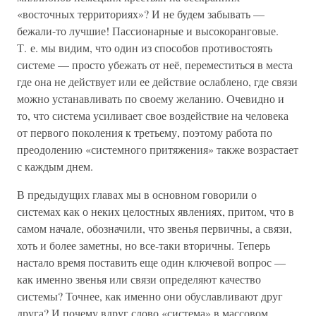
«восточных территориях»? И не будем забывать —
бежали-то лучшие! Пассионарные и высокоранговые.
Т. е. мы видим, что один из способов противостоять
системе — просто убежать от неё, переместиться в места
где она не действует или ее действие ослаблено, где связи
можно устанавливать по своему желанию. Очевидно и
то, что система усиливает свое воздействие на человека
от первого поколения к третьему, поэтому работа по
преодолению «системного притяжения» также возрастает
с каждым днем.
В предыдущих главах мы в основном говорили о
системах как о неких целостных явлениях, притом, что в
самом начале, обозначили, что звенья первичны, а связи,
хоть и более заметны, но все-таки вторичны. Теперь
настало время поставить еще один ключевой вопрос —
как именно звенья или связи определяют качество
системы? Точнее, как именно они обуславливают друг
друга? И почему вдруг слово «система» в массовом