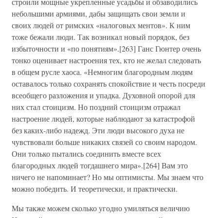
строили мощные укрепленные усадьбы и обзаводились
небольшими армиями, дабы защищать свои земли и
своих людей от римских «налоговых ментов». К ним
тоже бежали люди. Так возникал новый порядок, без
избыточности и «по понятиям».[263] Ганс Гюнтер очень
тонко оценивает настроения тех, кто не желал следовать
в общем русле хаоса. «Немногим благородным людям
оставалось только сохранять спокойствие и честь посреди
всеобщего разложения и упадка. Духовной опорой для
них стал стоицизм. Но поздний стоицизм отражал
настроение людей, которые наблюдают за катастрофой
без каких-либо надежд. Эти люди высокого духа не
чувствовали больше никаких связей со своим народом.
Они только пытались соединить вместе всех
благородных людей тогдашнего мира».[264] Вам это
ничего не напоминает? Но мы оптимисты. Мы знаем что
можно победить. И теоретически, и практически.
Мы также можем сколько угодно умиляться величию