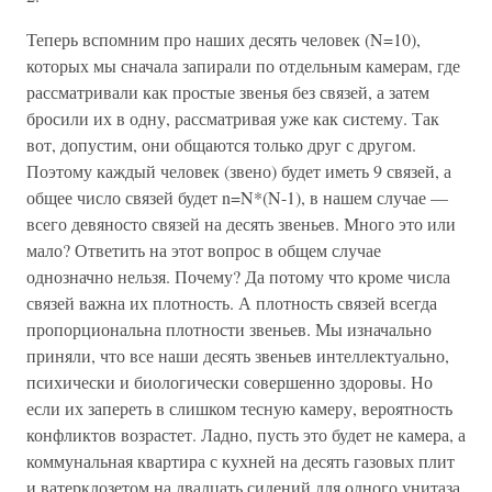
Теперь вспомним про наших десять человек (N=10),
которых мы сначала запирали по отдельным камерам, где
рассматривали как простые звенья без связей, а затем
бросили их в одну, рассматривая уже как систему. Так
вот, допустим, они общаются только друг с другом.
Поэтому каждый человек (звено) будет иметь 9 связей, а
общее число связей будет n=N*(N-1), в нашем случае —
всего девяносто связей на десять звеньев. Много это или
мало? Ответить на этот вопрос в общем случае
однозначно нельзя. Почему? Да потому что кроме числа
связей важна их плотность. А плотность связей всегда
пропорциональна плотности звеньев. Мы изначально
приняли, что все наши десять звеньев интеллектуально,
психически и биологически совершенно здоровы. Но
если их запереть в слишком тесную камеру, вероятность
конфликтов возрастет. Ладно, пусть это будет не камера, а
коммунальная квартира с кухней на десять газовых плит
и ватерклозетом на двадцать сидений для одного унитаза.