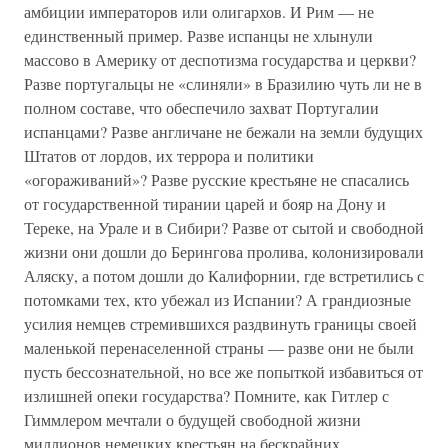
амбиции императоров или олигархов. И Рим — не
единственный пример. Разве испанцы не хлынули
массово в Америку от деспотизма государства и церкви?
Разве португальцы не «слиняли» в Бразилию чуть ли не в
полном составе, что обеспечило захват Португалии
испанцами? Разве англичане не бежали на земли будущих
Штатов от лордов, их террора и политики
«огораживаний»? Разве русские крестьяне не спасались
от государственной тирании царей и бояр на Дону и
Тереке, на Урале и в Сибири? Разве от сытой и свободной
жизни они дошли до Берингова пролива, колонизировали
Аляску, а потом дошли до Калифорнии, где встретились с
потомками тех, кто убежал из Испании? А грандиозные
усилия немцев стремившихся раздвинуть границы своей
маленькой перенаселенной страны — разве они не были
пусть бессознательной, но все же попыткой избавиться от
излишней опеки государства? Помните, как Гитлер с
Гиммлером мечтали о будущей свободной жизни
миллионов немецких крестьян на бескрайних