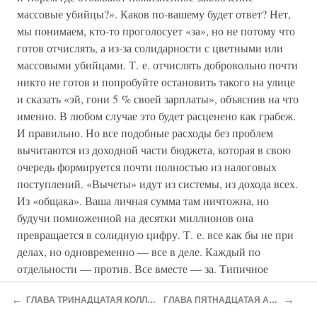
массовые убийцы?». Каков по-вашему будет ответ? Нет,
мы понимаем, кто-то проголосует «за», но не потому что
готов отчислять, а из-за солидарности с цветными или
массовыми убийцами. Т. е. отчислять добровольно почти
никто не готов и попробуйте остановить такого на улице
и сказать «эй, гони 5 % своей зарплаты», объяснив на что
именно. В любом случае это будет расценено как грабеж.
И правильно. Но все подобные расходы без проблем
вычитаются из доходной части бюджета, которая в свою
очередь формируется почти полностью из налоговых
поступлений. «Вычеты» идут из системы, из дохода всех.
Из «общака». Ваша личная сумма там ничтожна, но
будучи помноженной на десятки миллионов она
превращается в солидную цифру. Т. е. все как бы не при
делах, но одновременно — все в деле. Каждый по
отдельности — против. Все вместе — за. Типичное
проявление эмерджентности. Но сейчас это «почему-то»
←
→
ГЛАВА ТРИНАДЦАТАЯ КОЛЛЕКТИВНАЯ РЕАЛИЗАЦИЯ
ГЛАВА ПЯТНАДЦАТАЯ АРИЙСКИЕ ПАРАДОКСЫ
называют демократией.