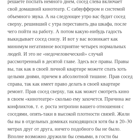
решаете поспать немного днем, сосед слева включает
свой домашний кинотеатр. С сабвуффером и системой
объемного звука. А на следующее утро вас будит сосед
сверху, решивший с утра переставить два шкафа, после
чего пойти на работу. А потом какую-нибудь гадость
выкидывает сосед снизу. И вот у вас возникает как
минимум негативное восприятие четырех нормальных
людей. И это не «недочеловеческий» случай
рассмотренный в десятой главе. Здесь все правы. Правы
вы, так как в своей личной квартире можете спать хоть
целыми днями, причем в абсолютной тишине. Прав сосед
справа, так как имеет право делать в своей квартире
ремонт. Прав сосед сверху, так как может смотреть кино
в своем «кинотеатре» сколько ему захочется. Причина же
конфликтов, т. е. роста энтропии вашего отношения с
соседями, опять-таки в высокой плотности связей. Жили
бы вы в отдельных домиках находящихся хотя бы в 20–30
метрах друг от друга, ничего подобного бы не было.
Вполне возможно дружили бы семьями, в гости бы