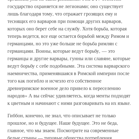
государство охраняется не легионами; оно существует
лишь благодаря тому, что отражает грозящих ему и
теснящих его варваров при помощи других варваров,
которых оно берет себе на службу. Хотя борьба, которая
теперь ведется, все еще остается борьбой между Римом и
германцами, но это уже больше не борьба римлян с
германцами. Воины, которые ведут борьбу, — это
германцы и другие варвары, гунны или славяне, которые
ведут борьбу с себе подобными. Эта система варварского
наемничества, применявшаяся в Римской империи после
того как погибло и исчезло его собственное
древнеримское военное дело привело к переселению
народов» А вы сейчас удивляетесь, когда менты подходят
к цветным и начинают с ними разговаривать на их языке.
Гиббон, конечно, не знал, что описывает не только
прошлое, но и будущее. Наше будущее. Это не беда,
главное, что мы знаем. Посмотрите на современные
белые страны — типовые общества потребления