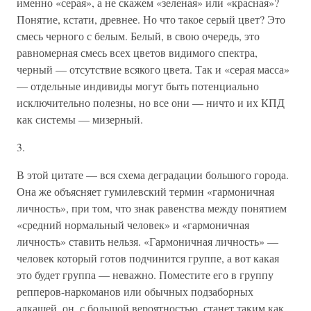
именно «серая», а не скажем «зеленая» или «красная»?
Понятие, кстати, древнее. Но что такое серый цвет? Это
смесь черного с белым. Белый, в свою очередь, это
равномерная смесь всех цветов видимого спектра,
черный — отсутствие всякого цвета. Так и «серая масса»
— отдельные индивиды могут быть потенциально
исключительно полезны, но все они — ничто и их КПД
как системы — мизерный.
3.
В этой цитате — вся схема деградации большого города.
Она же объясняет гумилевский термин «гармоничная
личность», при том, что знак равенства между понятием
«средний нормальный человек» и «гармоничная
личность» ставить нельзя. «Гармоничная личность» —
человек который готов подчинится группе, а вот какая
это будет группа — неважно. Поместите его в группу
репперов-наркоманов или обычных подзаборных
алкашей, он, с большой вероятностью, станет таким как