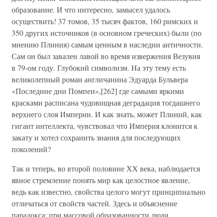
образование. И что интересно, замысел удалось
осуществить! 37 томов, 35 тысяч фактов, 160 римских и
350 других источников (в основном греческих) были (по
мнению Плиния) самым ценным в наследии античности.
Сам он был завален лавой во время извержения Везувия
в 79-ом году. Глубокий символизм. На эту тему есть
великолепный роман англичанина Эдуарда Бульвера
«Последние дни Помпеи»,[262] где самыми яркими
красками расписана чудовищная деградация тогдашнего
верхнего слоя Империи. И как знать, может Плиний, как
гигант интеллекта, чувствовал что Империя клонится к
закату и хотел сохранить знания для последующих
поколений?
Так и теперь, во второй половине ХХ века, наблюдается
явное стремление понять мир как целостное явление,
ведь как известно, свойства целого могут принципиально
отличаться от свойств частей. Здесь и объяснение
парадокса: при массовой образованности люди