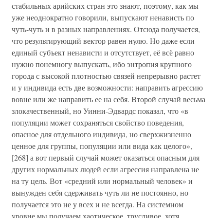
стабильных арийских стран это знают, поэтому, как мы
уже неоднократно говорили, выпускают ненависть по
чуть-чуть и в разных направлениях. Отсюда получается,
что результирующий вектор равен нулю. Но даже если
единый субъект ненависти и отсутствует, её всё равно
нужно понемногу выпускать, ибо энтропия крупного
города с высокой плотностью связей непрерывно растет
и у индивида есть две возможности: направить агрессию
вовне или же направить ее на себя. Второй случай весьма
злокачественный, но Уинни-Эдвардс показал, что «в
популяции может сохраняться свойство поведения,
опасное для отдельного индивида, но сверхжизненно
ценное для группы, популяции или вида как целого»,
[268] а вот первый случай может оказаться опасным для
других нормальных людей если агрессия направлена не
на ту цель. Вот «средний или нормальный человек» и
вынужден себя сдерживать чуть ли не постоянно, но
получается это не у всех и не всегда. На системном
уровне мы получаем хаотическое, трусливое, хотя