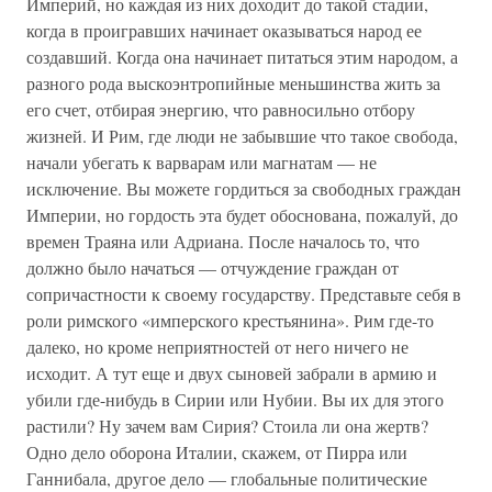
Империй, но каждая из них доходит до такой стадии,
когда в проигравших начинает оказываться народ ее
создавший. Когда она начинает питаться этим народом, а
разного рода выскоэнтропийные меньшинства жить за
его счет, отбирая энергию, что равносильно отбору
жизней. И Рим, где люди не забывшие что такое свобода,
начали убегать к варварам или магнатам — не
исключение. Вы можете гордиться за свободных граждан
Империи, но гордость эта будет обоснована, пожалуй, до
времен Траяна или Адриана. После началось то, что
должно было начаться — отчуждение граждан от
сопричастности к своему государству. Представьте себя в
роли римского «имперского крестьянина». Рим где-то
далеко, но кроме неприятностей от него ничего не
исходит. А тут еще и двух сыновей забрали в армию и
убили где-нибудь в Сирии или Нубии. Вы их для этого
растили? Ну зачем вам Сирия? Стоила ли она жертв?
Одно дело оборона Италии, скажем, от Пирра или
Ганнибала, другое дело — глобальные политические