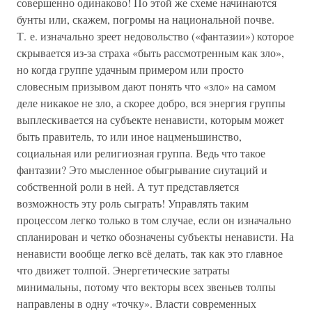
совершенно одинаково! По этой же схеме начинаются
бунты или, скажем, погромы на национальной почве.
Т. е. изначально зреет недовольство («фантазии») которое
скрывается из-за страха «быть рассмотренным как зло»,
но когда группе удачным примером или просто
словесным призывом дают понять что «зло» на самом
деле никакое не зло, а скорее добро, вся энергия группы
выплескивается на субъекте ненависти, которым может
быть правитель, то или иное нацменьшинство,
социальная или религиозная группа. Ведь что такое
фантазии? Это мысленное обыгрывание сиутаций и
собственной роли в ней. А тут представляется
возможность эту роль сыграть! Управлять таким
процессом легко только в том случае, если он изначально
спланирован и четко обозначены субъекты ненависти. На
ненависти вообще легко всё делать, так как это главное
что движет толпой. Энергетические затраты
минимальны, потому что векторы всех звеньев толпы
направлены в одну «точку». Власти современных