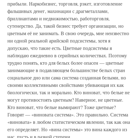
прибыли. Наркобизнес, торговля, рэкет, изготовление
фальшивых денег, махинации с драгметаллами,
бриллиантами и недвижимостью, работорговля,
сутенерство. Да, такой бизнес требует организации, но
цветным её не занимать. В свою очередь, мне неизвестно
ни одной реальной арийской подсистемы, хотя я
допускаю, что такие есть. Цветные подсистемы я
наблюдаю ежедневно в серийных количествах. Поэтому
трудно понять, кто для белых более опасен — цветные
занимающие в подавляющем большинстве белых стран
социальное дно или сама система созданная белыми, но
своими коллективными свойствами убивающая их как
биологически, так и морально. Кто виноват, что белые не
могут противостоять цветным? Наверное, не цветные.
Кто виноват, что белые вымирают? Тоже цветные?
Говорят — «виновата система». Это правильно. Система
«виновата» в любом статистическом явлении, так как она
его определяет. Но «вина системы» это вина каждого из
нас, пусть и в разной степени.