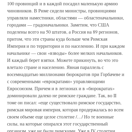
100 провинций и в каждой посадил маленькую армию
чиновников. В Риме сидели министры, провинциями
управляли наместники, областями — областеначальники,
городами — градоначальники. Заметим, что США
поделены всего на 50 штатов, а Россия на 89 регионов,
притом, что эти страны куда больше чем Римская
Империя и по территории и по населению. И при каждом
начальнике — свои «взводы» более мелких начальников.
И каждый берет взятки. Можете прикинуть, во что это
влетало стране и населению. Явная параллель с
восемнадцатью миллионами бюрократов при Горбачеве и
с современными «еврократами» управляющими
Евросоюзом. Причем и в легионах и в «бюрократах»
доминировали далеко не римские граждане. Так, во II
томе он писал: «еще существовало римское государство,
римская мировая империя, которая продержалась во всем
своем объеме еще целое столетие /…/ Но те военные
силы, на которые опирался этот государственный
организм, уже не были римскими. Уже в IV столетии