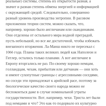
реальные) системы, степень их открытости разная, а
значит и разная степень обмена энергией и информацией
с окружающей средой. Следовательно, совершенно
разный уровень производства энтропии. В расовом
приложении теории систем, можно сказать, что,
например, хорошо было англичанам или скандинавам.
Они отделены от остального мира водной преградой,
пусть небольшой, но все же достаточной, чтобы избежать
внезапного вторжения. Ла-Манш никто не пересекал с
1066 года. Планы таких великих людей как Наполеон и
Гитлер, остались только планами. А вот англичане в
Европу вторгались не раз. По-своему хорошо немцам,
голландцам, чехам, прибалтам или датчанам — они хоть
и имеют сухопутные границы с агрессивными соседями,
но соседи эти принадлежат к арийской расе, поэтому за
биологическое качество своего народа можно не
беспокоиться даже в случае номинальной утраты
государственности. Вот, например, чехи. Триста лет были
под немцами и что? Это как-то подорвало их культурно