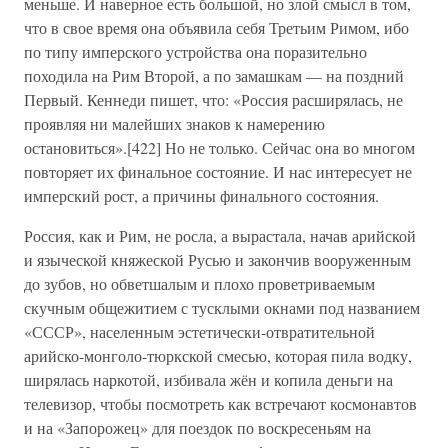
меньше. И наверное есть большой, но злой смысл в том,
что в свое время она объявила себя Третьим Римом, ибо
по типу имперского устройства она поразительно
походила на Рим Второй, а по замашкам — на поздний
Первый. Кеннеди пишет, что: «Россия расширялась, не
проявляя ни малейших знаков к намерению
остановиться».[422] Но не только. Сейчас она во многом
повторяет их финальное состояние. И нас интересует не
имперский рост, а причины финального состояния.
Россия, как и Рим, не росла, а вырастала, начав арийской
и языческой княжеской Русью и закончив вооруженным
до зубов, но обветшалым и плохо проветриваемым
скучным общежитием с тусклыми окнами под названием
«СССР», населенным эстетически-отвратительной
арийско-монголо-тюркской смесью, которая пила водку,
ширялась наркотой, избивала жён и копила деньги на
телевизор, чтобы посмотреть как встречают космонавтов
и на «Запорожец» для поездок по воскресеньям на