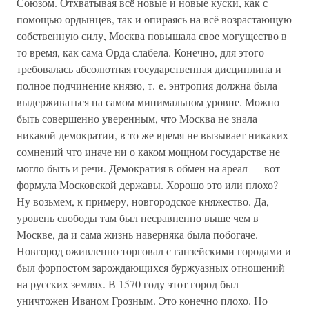
Союзом. Отхватывая всё новые и новые куски, как с
помощью ордынцев, так и опираясь на всё возрастающую
собственную силу, Москва повышала свое могущество в
то время, как сама Орда слабела. Конечно, для этого
требовалась абсолютная государственная дисциплина и
полное подчинение князю, т. е. энтропия должна была
выдерживаться на самом минимальном уровне. Можно
быть совершенно уверенным, что Москва не знала
никакой демократии, в то же время не вызывает никаких
сомнений что иначе ни о каком мощном государстве не
могло быть и речи. Демократия в обмен на ареал — вот
формула Московской державы. Хорошо это или плохо?
Ну возьмем, к примеру, новгородское княжество. Да,
уровень свободы там был несравненно выше чем в
Москве, да и сама жизнь наверняка была побогаче.
Новгород оживленно торговал с ганзейскими городами и
был форпостом зарождающихся буржуазных отношений
на русских землях. В 1570 году этот город был
уничтожен Иваном Грозным. Это конечно плохо. Но