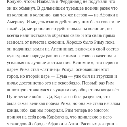
Колумб, чтобы Изабелла и Фердинанд не подумали что
он их обманул. В дальнейшем туземцев возили разве что
из колонии в колонию, как тех же негров — из Африки в
Америку. И модель взаимодействия у них была совсем не
такой. Да, метрополия воздействовала на колонии, но
всегда наличествовала обратная связь и эта связь прямо
зависела от качества колонии. Хорошо было Риму пока
он подчинял земли на Апеннинах, включая в свой состав
культурные народы равного с ними расового качества и
усваивая их лучшие достижения. Вспомним, что первым
царем Рима стал «латинец» Ромул, основавший этот
город, но второй царь — Нума — уже был из этрусков и
ничье достоинство это не оскорбляло. Первый раз Рим
вплотную столкнулся с чуждым ему обществом когда вёл
Пунические войны. Да, Карфаген был разрушен, это
была самая великая победа Рима, но она же стала началом
конца, ибо, как мы говорили, Рим теперь во многом
принял на себя роль Карфагена, что привлекло в него
межвидовой сброд с Африки и Азии. Расовых доктрин в