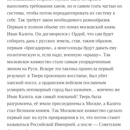
выполнять требования ханов, но и самим стать частью их
системы, чтобы потом переадаптировать их систему к
себе. Так требует закон необходимого разнообразия.
Первым в полном объеме это понял московский князь
Иван Калита. Он договорился с Ордой, что сам будет
собирать дань с русских земель, став, таким образом,
первым «бригадиром», а монголоиды будут давать ему
политическую и, если надо, военную «крышу». Так
московское княжество стало самым упорядоченным
звеном на Руси. Вскоре эта тактика принесла первый
результат: в Твери произошло восстанье, был убит
ханский посол, а ордынским войском посланным
усмирять непокорный город был назначен… кончено же
Иван Калита, как самый лояльный! Тверь была
разгромлена, её земли присоединены к Москве, а Калита
стал Великим князем. Так Московское княжество сделало
первый шаг на пути превращения в то, что потом станет
называться Российской Империей, а после — Советским