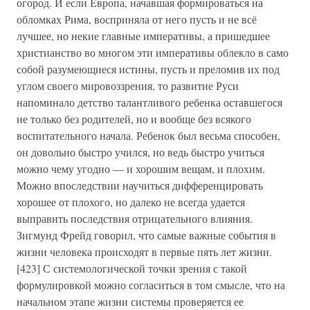
огород. И если Европа, начавшая формироваться на
обломках Рима, восприняла от него пусть и не всё
лучшее, но некие главные императивы, а пришедшее
христианство во многом эти императивы облекло в само
собой разумеющиеся истины, пусть и преломив их под
углом своего мировоззрения, то развитие Руси
напоминало детство талантливого ребенка оставшегося
не только без родителей, но и вообще без всякого
воспитательного начала. Ребенок был весьма способен,
он довольно быстро учился, но ведь быстро учиться
можно чему угодно — и хорошим вещам, и плохим.
Можно впоследствии научиться дифференцировать
хорошее от плохого, но далеко не всегда удается
выправить последствия отрицательного влияния.
Зигмунд Фрейд говорил, что самые важные события в
жизни человека происходят в первые пять лет жизни.
[423] С системологической точки зрения с такой
формулировкой можно согласиться в том смысле, что на
начальном этапе жизни системы проверяется ее