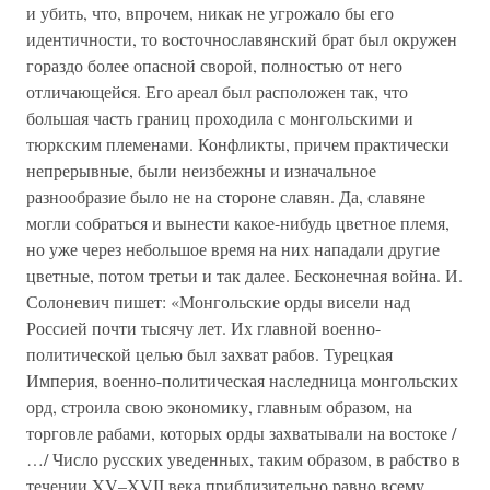
и убить, что, впрочем, никак не угрожало бы его
идентичности, то восточнославянский брат был окружен
гораздо более опасной сворой, полностью от него
отличающейся. Его ареал был расположен так, что
большая часть границ проходила с монгольскими и
тюркским племенами. Конфликты, причем практически
непрерывные, были неизбежны и изначальное
разнообразие было не на стороне славян. Да, славяне
могли собраться и вынести какое-нибудь цветное племя,
но уже через небольшое время на них нападали другие
цветные, потом третьи и так далее. Бесконечная война. И.
Солоневич пишет: «Монгольские орды висели над
Россией почти тысячу лет. Их главной военно-
политической целью был захват рабов. Турецкая
Империя, военно-политическая наследница монгольских
орд, строила свою экономику, главным образом, на
торговле рабами, которых орды захватывали на востоке /
…/ Число русских уведенных, таким образом, в рабство в
течении XV–XVII века приблизительно равно всему