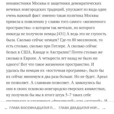
ненавистники Москвы и защитники демократических
вечевых новгородских традиций, упускают из вида один
очень важный факт: именно такая политика Москвы
привела к появлению у славян того самого «жизненного
пространства» о котором так мечтали, но которого
никогда не получили немцы.[431] А ведь это не глупость
была. Сколько сейчас немцев? Где-то 80 миллионов, то
есть столько, сколько при Гитлере. А сколько сейчас
белых в США, Канаде и Австралии? Почти столько же
сколько в Европе. А четыреста лет назад не было ни
одного! Вот что такое жизненное пространство. И
удалась бы немцам их «восточная программа», было бы
их сейчас минимум в два раза больше. Но не будет. Ареал
не позволяет. А славянам позволяет. А замкнулись бы
они в своих псковско-новгородско-тверских княжествах,
ну получили бы мы в итоге штук 5–7 таких себе
чистеньких и ухоженных «финляндий» или «эстоний». И
жило бы в каждой из них по 2–3 миллиона, и было бы
←
→
ГЛАВА ВОСЕМНАДЦАТАЯ ПУСТЫНЯ В НИКУДА
ГЛАВА ДВАДЦАТАЯ НОРДИЧЕСКИЙ СИОН
тех же русских не 100 миллионов, а 20–30. И это еще при