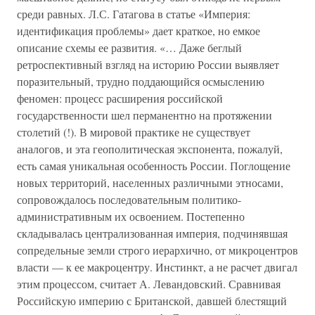
среди равных. Л.С. Гатагова в статье «Империя:
идентификация проблемы» дает краткое, но емкое
описание схемы ее развития. «… Даже беглый
ретроспективный взгляд на историю России выявляет
поразительный, трудно поддающийся осмыслению
феномен: процесс расширения российской
государственности шел перманентно на протяжении
столетий (!). В мировой практике не существует
аналогов, и эта геополитическая экспонента, пожалуй,
есть самая уникальная особенность России. Поглощение
новых территорий, населенных различными этносами,
сопровождалось последовательным политико-
административным их освоением. Постепенно
складывалась централизованная империя, подчинявшая
сопредельные земли строго иерархично, от микроцентров
власти — к ее макроцентру. Инстинкт, а не расчет двигал
этим процессом, считает А. Левандовский. Сравнивая
Российскую империю с Британской, давшей блестящий