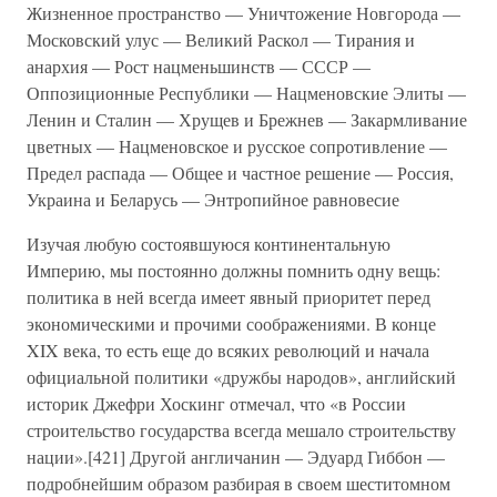
Жизненное пространство — Уничтожение Новгорода —
Московский улус — Великий Раскол — Тирания и
анархия — Рост нацменьшинств — СССР —
Оппозиционные Республики — Нацменовские Элиты —
Ленин и Сталин — Хрущев и Брежнев — Закармливание
цветных — Нацменовское и русское сопротивление —
Предел распада — Общее и частное решение — Россия,
Украина и Беларусь — Энтропийное равновесие
Изучая любую состоявшуюся континентальную
Империю, мы постоянно должны помнить одну вещь:
политика в ней всегда имеет явный приоритет перед
экономическими и прочими соображениями. В конце
XIX века, то есть еще до всяких революций и начала
официальной политики «дружбы народов», английский
историк Джефри Хоскинг отмечал, что «в России
строительство государства всегда мешало строительству
нации».[421] Другой англичанин — Эдуард Гиббон —
подробнейшим образом разбирая в своем шеститомном