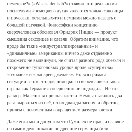
немецкое?» («Was ist deutsch?») заявил, что реальными
носителями «немецкого духа» являются только саксонцы
и пруссаки, остальных-то и немцами можно назвать с
большой натяжкой. Философски концепцию
сверхчеловека обосновал Фридрих Ницше — продукт
смешения саксонцев и славян. Обратим внимание, что
вроде бы такие «индустриализированные» и
«динамичные» американцы ничего даже отдаленно
похожего не выдвинули, не считая разного рода обезьян и
откровенно тупоголовых уродов вроде «супермэна»,
«бэтмана» и «рыцарей-джедаев». Но вся гримаса
ситуации в том, что для немецкого сверхчеловека такая
страна как Германия совершенно не подходила. Не тот
размер. Маленькая прочная клетка. Немцы пытались два
раза вырваться из неё, но их дважды загоняли обратно,
причем с неизменным сокращением размера клетки.
Даже если мы и допустим что Гумилев не прав, а славяне
на самом деле никакие не древние германцы (или