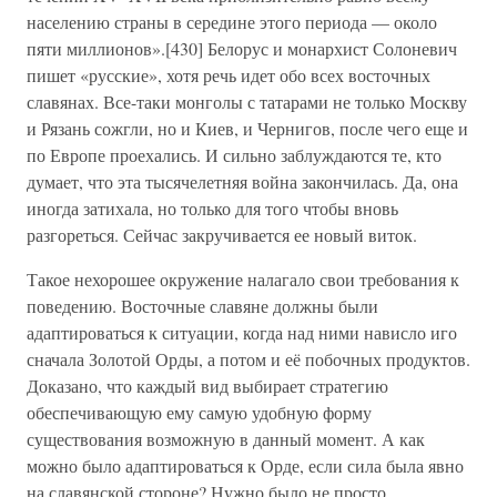
населению страны в середине этого периода — около
пяти миллионов».[430] Белорус и монархист Солоневич
пишет «русские», хотя речь идет обо всех восточных
славянах. Все-таки монголы с татарами не только Москву
и Рязань сожгли, но и Киев, и Чернигов, после чего еще и
по Европе проехались. И сильно заблуждаются те, кто
думает, что эта тысячелетняя война закончилась. Да, она
иногда затихала, но только для того чтобы вновь
разгореться. Сейчас закручивается ее новый виток.
Такое нехорошее окружение налагало свои требования к
поведению. Восточные славяне должны были
адаптироваться к ситуации, когда над ними нависло иго
сначала Золотой Орды, а потом и её побочных продуктов.
Доказано, что каждый вид выбирает стратегию
обеспечивающую ему самую удобную форму
существования возможную в данный момент. А как
можно было адаптироваться к Орде, если сила была явно
на славянской стороне? Нужно было не просто