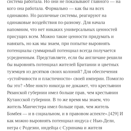
система работала. Но они не показывают главного — на
кого она работала. Формально — как бы на всех
одинаково. Но различные системы, реагируют на
одинаковые воздействия по-разному. Для начала
напомним, что нет никаких универсальных ценностей
присущих всем. Можно такие ценности придумать и
навязать, но как мы знаем, при попытке выровнять
потенциалы суммарный потенциал всегда получается
усредненным. Представляете, если бы англичане решили
бы выровнять потенциал жителей Британии и цветных
туземцев из десятков своих колоний? Для обеспечения
«устойчивости и пластичности» своей империи. Помогло
бы это? «Мне никто никогда не докажет, что крестьянин
Рязанской губернии имел больше прав, чем крестьянин
Кутаисской губернии. В то же время мы знаем, что
житель Манчестера имел больше прав, чем житель
Бомбея — и в социальном, и в правовом аспекте».[429] И
как можно выровнять потенциал индуса с Нью-Дели,
негра с Родезии, индейца с Суринама и жителя