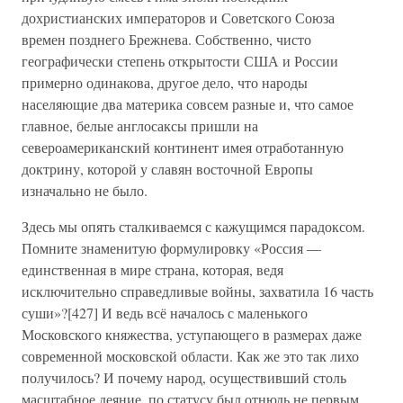
дохристианских императоров и Советского Союза
времен позднего Брежнева. Собственно, чисто
географически степень открытости США и России
примерно одинакова, другое дело, что народы
населяющие два материка совсем разные и, что самое
главное, белые англосаксы пришли на
североамериканский континент имея отработанную
доктрину, которой у славян восточной Европы
изначально не было.
Здесь мы опять сталкиваемся с кажущимся парадоксом.
Помните знаменитую формулировку «Россия —
единственная в мире страна, которая, ведя
исключительно справедливые войны, захватила 16 часть
суши»?[427] И ведь всё началось с маленького
Московского княжества, уступающего в размерах даже
современной московской области. Как же это так лихо
получилось? И почему народ, осуществивший столь
масштабное деяние, по статусу был отнюдь не первым