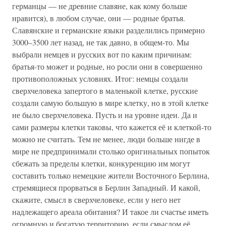
германцы — не древние славяне, как кому больше
нравится), в любом случае, они — родные братья.
Славянские и германские языки разделились примерно
3000–3500 лет назад, не так давно, в общем-то. Мы
выбрали немцев и русских вот по каким причинам:
братья-то может и родные, но росли они в совершенно
противоположных условиях. Итог: немцы создали
сверхчеловека запертого в маленькой клетке, русские
создали самую большую в мире клетку, но в этой клетке
не было сверхчеловека. Пусть и на уровне идеи. Да и
сами размеры клетки таковы, что кажется её и клеткой-то
можно не считать. Тем не менее, люди больше нигде в
мире не предпринимали столько оригинальных попыток
сбежать за пределы клетки, конкуренцию им могут
составить только немецкие жители Восточного Берлина,
стремящиеся прорваться в Берлин Западный. И какой,
скажите, смысл в сверхчеловеке, если у него нет
надлежащего ареала обитания? И такое ли счастье иметь
огромную и богатую территорию, если смыслом её