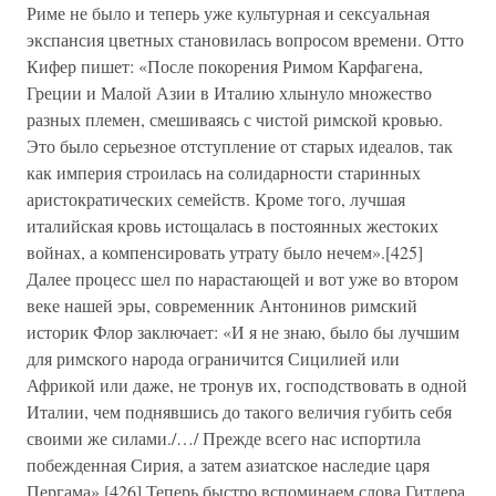
Риме не было и теперь уже культурная и сексуальная
экспансия цветных становилась вопросом времени. Отто
Кифер пишет: «После покорения Римом Карфагена,
Греции и Малой Азии в Италию хлынуло множество
разных племен, смешиваясь с чистой римской кровью.
Это было серьезное отступление от старых идеалов, так
как империя строилась на солидарности старинных
аристократических семейств. Кроме того, лучшая
италийская кровь истощалась в постоянных жестоких
войнах, а компенсировать утрату было нечем».[425]
Далее процесс шел по нарастающей и вот уже во втором
веке нашей эры, современник Антонинов римский
историк Флор заключает: «И я не знаю, было бы лучшим
для римского народа ограничится Сицилией или
Африкой или даже, не тронув их, господствовать в одной
Италии, чем поднявшись до такого величия губить себя
своими же силами./…/ Прежде всего нас испортила
побежденная Сирия, а затем азиатское наследие царя
Пергама».[426] Теперь быстро вспоминаем слова Гитлера