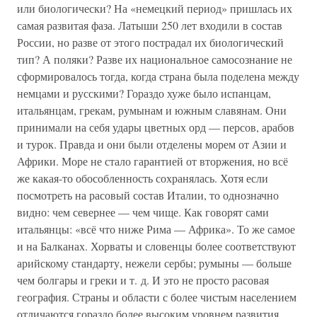
или биологически? На «немецкий период» пришлась их
самая развитая фаза. Латыши 250 лет входили в состав
России, но разве от этого пострадал их биологический
тип? А поляки? Разве их национальное самосознание не
сформировалось тогда, когда страна была поделена между
немцами и русскими? Гораздо хуже было испанцам,
итальянцам, грекам, румынам и южным славянам. Они
принимали на себя удары цветных орд — персов, арабов
и турок. Правда и они были отделены морем от Азии и
Африки. Море не стало гарантией от вторжения, но всё
же какая-то обособленность сохранялась. Хотя если
посмотреть на расовый состав Италии, то однозначно
видно: чем севернее — чем чище. Как говорят сами
итальянцы: «всё что ниже Рима — Африка». То же самое
и на Балканах. Хорваты и словенцы более соответствуют
арийскому стандарту, нежели сербы; румыны — больше
чем болгары и греки и т. д. И это не просто расовая
география. Страны и области с более чистым населением
отличаются гораздо более высоким уровнем развития,