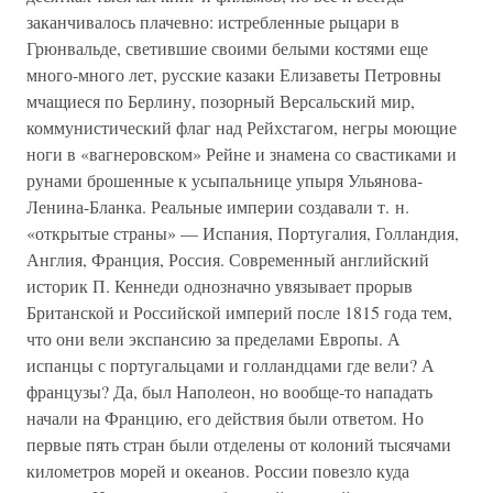
заканчивалось плачевно: истребленные рыцари в
Грюнвальде, светившие своими белыми костями еще
много-много лет, русские казаки Елизаветы Петровны
мчащиеся по Берлину, позорный Версальский мир,
коммунистический флаг над Рейхстагом, негры моющие
ноги в «вагнеровском» Рейне и знамена со свастиками и
рунами брошенные к усыпальнице упыря Ульянова-
Ленина-Бланка. Реальные империи создавали т. н.
«открытые страны» — Испания, Португалия, Голландия,
Англия, Франция, Россия. Современный английский
историк П. Кеннеди однозначно увязывает прорыв
Британской и Российской империй после 1815 года тем,
что они вели экспансию за пределами Европы. А
испанцы с португальцами и голландцами где вели? А
французы? Да, был Наполеон, но вообще-то нападать
начали на Францию, его действия были ответом. Но
первые пять стран были отделены от колоний тысячами
километров морей и океанов. России повезло куда