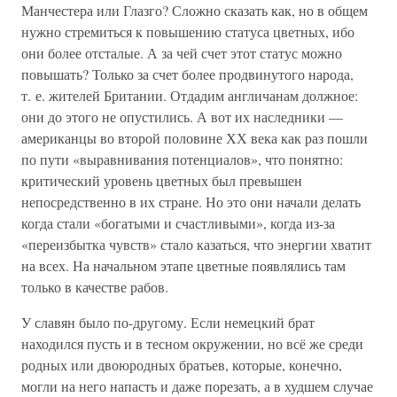
Манчестера или Глазго? Сложно сказать как, но в общем
нужно стремиться к повышению статуса цветных, ибо
они более отсталые. А за чей счет этот статус можно
повышать? Только за счет более продвинутого народа,
т. е. жителей Британии. Отдадим англичанам должное:
они до этого не опустились. А вот их наследники —
американцы во второй половине ХХ века как раз пошли
по пути «выравнивания потенциалов», что понятно:
критический уровень цветных был превышен
непосредственно в их стране. Но это они начали делать
когда стали «богатыми и счастливыми», когда из-за
«переизбытка чувств» стало казаться, что энергии хватит
на всех. На начальном этапе цветные появлялись там
только в качестве рабов.
У славян было по-другому. Если немецкий брат
находился пусть и в тесном окружении, но всё же среди
родных или двоюродных братьев, которые, конечно,
могли на него напасть и даже порезать, а в худшем случае