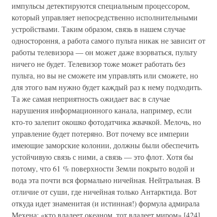
импульсы детектируются специальным процессором,
который управляет непосредственно исполнительными
устройствами. Таким образом, связь в нашем случае
одностороння, а работа самого пульта никак не зависит от
работы телевизора — он может даже взорваться, пульту
ничего не будет. Телевизор тоже может работать без
пульта, но вы не сможете им управлять или сможете, но
для этого вам нужно будет каждый раз к нему подходить.
Та же самая неприятность ожидает вас в случае
нарушения информационного канала, например, если
кто-то залепит окошко фотодатчика жвачкой. Мелочь, но
управление будет потеряно. Вот почему все империи
имеющие заморские колонии, должны были обеспечить
устойчивую связь с ними, а связь — это флот. Хотя бы
потому, что 61 % поверхности Земли покрыто водой и
вода эта почти вся формально ничейная. Нейтральная. В
отличие от суши, где ничейная только Антарктида. Вот
откуда идет знаменитая (и истинная!) формула адмирала
Мехена: «кто владеет океаном, тот владеет миром».[424]