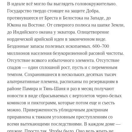
В идеале всё могло бы выглядеть головокружительно.
Государство твердо стоящее на защите Добра,
протянувшееся от Бреста и Белостока на Западе, до
Юкона на Востоке. От северного полюса на шапке Земли,
до Индийского океана у экватора. Олицетворение
нордической арийской идеи в законченном виде.
Бездонные запасы полезных ископаемых. 600–700
миллионов населения безукоризненной расовой чистоты.
Отсутствие всякого избыточного элемента. Отсутствие
спадов — один сплошной рост, пусть и с переменным
темпом. Сохранившиеся в нескольких десятках тысяч
альтернативные племена, распиханы по резервациям в
районе Памира и Тянь-Шаня и раз в месяц получают
новости в виде сбрасываемых с вертолетов черно-белых
комиксов и пиктограмм, которые потом еще и съесть
можно. Приверженность ублюдочным доктринам
приравнена к тяжким уголовным преступлениям со
всеми вытекающими последствиями. В каждом доме —
оружие. Просто так. Чтобы было. Оно ведь жрать не