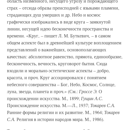
область низменного, несущего угрозу и порождающего
страх – отсюда образы преисподней с языками пламени,
страдающих душ умерших и др. Небо и космос
графически изображались в виде круга – замкнутой
линии, несущей идею бесконечности пространства и
времени. «Круг, – пишет Л. М. Буткевич, – в самом
общем аспекте был в древнейшей культуре воплощением
представлений о важнейших, основополагающих
качествах: абсолютное равенство, прямота, единообразие,
бесконечность, вечность, круговорот бытия. Сюда
входили и морально-эстетические аспекты – добро,
красота, и проч. Круг ассоциировался с понятием
небесного совершенства – Бог, Небо, Космос, Солнце,
луна, звезда, планета и проч.» (См.:
Гроссе Э.
О
происхождении искусства. М., 1899;
Гущин А.С.
Происхождение искусства. М.—Л., 1937;
Токарев С.А.
Ранние формы религии и их развитие. М., 1964;
Токарев
С.А.
Религия в истории народов мира. М., 1986).