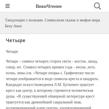
ВикиЧтение
Танцующие с волками. Символизм сказок и мифов мира
Бену Анна
Четыре
Четыре
Четыре – символ четырех сторон света – восток, запад,
север, юг. Символ четырех времен года – весна, лето,
осень, зима (см. «Четыре опоры»). Графически число
четыре изображается в виде символа креста и квадрата.
Кандидат искусствоведения Л.М. Буткевич трактует
крест как центр, к которому стремится человеческая
душа. «В существующей обширной литературе крест
трактуется как древнейший сакральный знак,
подчеркивающий идею центра, упорядочивающий