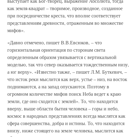
выступает как Бог-творец, выражение Абсолюта, тогда
как земля-квадрат – творимое, производное, созданное
при посредничестве креста, что вполне соответствует
представлениям древности, отраженным во множестве
мифов».
«Давно отмечено, пишет В.В.Евсюков, – что
горизонтальная ориентация по сторонам света
определенным образом увязывается с вертикальной
моделью, так что север оказывается тождественным низу,
а юг верху». «Известно также, – пишет Л.М. Буткевич, –
что исток реки мыслится как верх, устье – низ, на восток
поднимаются, а на запад опускаются. Поэтому в
огромном количестве мифов поиск Неба ведет к краю
земли, где оно сходится с землей». То, что находится
вверху, выше области бытия человека – горы и небо,
космос в народных представлениях всегда мыслятся как
сфера совершенства, добра и истины. То, что находится
внизу, ниже стоящего на земле человека, мыслится как