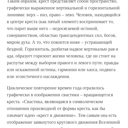
Таким образом, крест представляет собой пространство,
графически выраженное вертикальной и горизонтальной
линиями: верх – низ, право – лево. Человек, находящийся
в центре креста (как пятый элемент) воспринимает то,
что парит выше него – недосягаемой истиной,
совершенством, областью трансцендентных сил, богов,
миром духа. А то, что покоится ниже – устрашающей
бездной. Горизонталь, разбитая надвое вертикалью рая и
ада, образует горизонт жизни человека, где он стоит на
распутье между выбором правого и левого пути: правды
или искаженной истины, гармонии или хаоса, подвига
или эгоистичного наслаждения.
Циклическое повторение времен года отразилось
графически в изображении свастики – вращающегося
креста. «Свастика, являющаяся в символическом
отношении производной от формы креста, как бы
означает идею «крест в движении». Тем самым она есть
отображение замкнутого кругового движения Вселенной