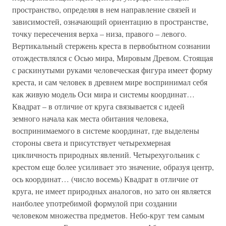
пространство, определяя в нем направление связей и
зависимостей, означающий ориентацию в пространстве,
точку пересечения верха – низа, правого – левого.
Вертикальный стержень креста в первобытном сознании
отождествлялся с Осью мира, Мировым Древом. Стоящая
с раскинутыми руками человеческая фигура имеет форму
креста, и сам человек в древнем мире воспринимал себя
как живую модель Оси мира и системы координат…
Квадрат – в отличие от круга связывается с идеей
земного начала как места обитания человека,
воспринимаемого в системе координат, где выделены
стороны света и присутствует четырехмерная
цикличность природных явлений. Четырехугольник с
крестом еще более усиливает это значение, образуя центр,
ось координат… (число восемь) Квадрат в отличие от
круга, не имеет природных аналогов, но зато он является
наиболее употребимой формулой при создании
человеком множества предметов. Небо-круг тем самым