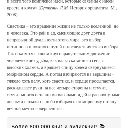
и всего того комплекса идей, которые связаны с идеей
креста и круга» (
Буткевич Л.М.
История орнамента. М.,
2008).
Свастика – это вращение жизни не только вселенной, но
и человека. Это рай и ад, сменяющие друг друга в
непрерывной дуальности этого мира, это выбор
истинного и ложного путей и последствия этого выбора.
Так и катятся в своем круговращательном движении
человеческие судьбы, как валы скатанного сена с
высоких холмов, а вращает спицу колеса свернувшееся
эмбрионом сердце. А потом взбираются на вершины –
тяжело хоть валу, хоть свастике, и сердце просыпается,
раскидывает руки на все четыре стороны и стучит,
стучит многосоставными вагонами идей и распахнутыми
дверьми с земли на небо взбираясь по мировому столпу
вечной мечты совершенства.
Более 800 000 книг и аудиокниг! 📚