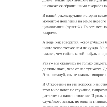
не оказаться сброшенными с корабля и
В нашей реконструкции истории вселе
моментом появления на земле первого 
цивилизации (пункт Ф). То есть весь п
кадром».
А ведь, как говорится, «своя рубашка 
ничто человеческое нам не чуждо. У на
важнее, чем гибель какой-нибудь спир
Раз уж мы оказались не только свидет
должны знать, чего от нас тут хотят. 
Это, пожалуй, самые главные вопросы 
И Откровение на эти вопросы нам отве
этом мире вовсе не случайно, напроти
расчетом на наше появление. И роль н
случайного зеваки, но одна из главны
сценарий, целая программа действий, 