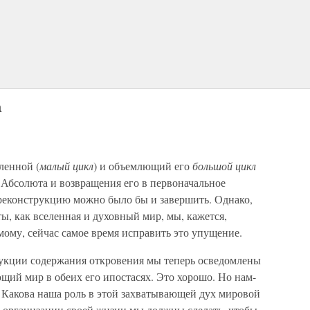
а
ленной (
малый цикл
) и объемлющий его
большой цикл
 Абсолюта и возвращения его в первоначальное
 реконструкцию можно было бы и завершить. Однако,
ы, как вселенная и духовный мир, мы, кажется,
мому, сейчас самое время исправить это упущение.
укции содержания откровения мы теперь осведомлены
ющий мир в обеих его ипостасях. Это хорошо. Но нам-
ь? Какова наша роль в этой захватывающей дух мировой
 организации своей жизни мы должны сделать, чтобы