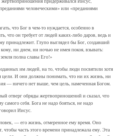
 и жертвоприношения придерживался Иисус,
преданиями человеческими» или «преданиями
ать, что Бог в чем-то нуждается, особенно в
ь, что он требует от людей каких-либо даров, ведь и
 ему принадлежит. Глупо выглядел бы Бог, создавший
 кому, ни днем, ни ночью не имея покоя, взывать:
 земля полна славы Его!»
озданных им людей, на то, чтобы люди посвятили хотя
 цели. И они должны понимать, что ни их жизнь, ни
вия — ничего нет выше, чем цель, намеченная Богом.
рый отверг обряды жертвоприношений и сказал, что
 самого себя. Бога не надо бояться, не надо
 говорил Иисус.
еловек, — его жизнь, отмеренное ему время. Оно
т, чтобы часть этого времени принадлежала ему. Эта