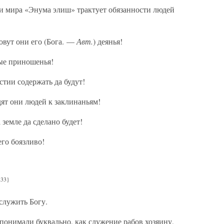
и мира «Энума элиш» трактует обязанности людей
зовут они его (Бога. —
Авт.
) деянья!
ные приношенья!
стии содержать да будут!
дят они людей к заклинаньям!
 земле да сделано будет!
его боязливо!
233}
служить Богу.
понимали буквально, как служение рабов хозяину,