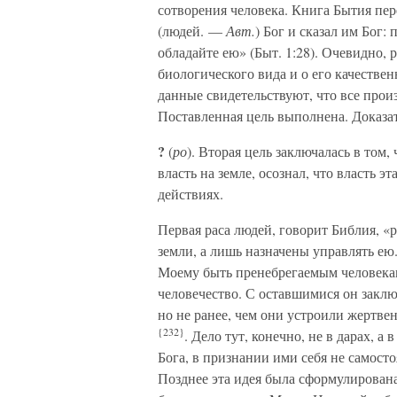
сотворения человека. Книга Бытия пер
(людей. —
Авт.
) Бог и сказал им Бог:
обладайте ею» (Быт. 1:28). Очевидно, 
биологического вида и о его качестве
данные свидетельствуют, что все про
Поставленная цель выполнена. Доказа
?
(
ро
). Вторая цель заключалась в том,
власть на земле, осознал, что власть э
действиях.
Первая раса людей, говорит Библия, «р
земли, а лишь назначены управлять ею.
Моему быть пренебрегаемым человеками
человечество. С оставшимися он заклю
но не ранее, чем они устроили жертвен
{232}
. Дело тут, конечно, не в дарах, 
Бога, в признании ими себя не самост
Позднее эта идея была сформулирована