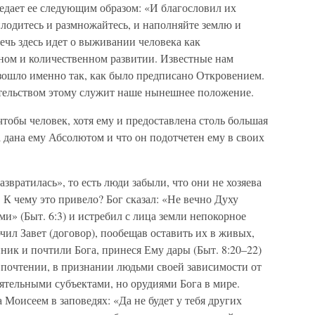
едает ее следующим образом: «И благословил их
 плодитесь и размножайтесь, и наполняйте землю и
речь здесь идет о выживании человека как
нном и количественном развитии. Известные нам
изошло именно так, как было предписано Откровением.
тельством этому служит наше нынешнее положение.
 чтобы человек, хотя ему и предоставлена столь большая
та дана ему Абсолютом и что он подотчетен ему в своих
азвратилась», то есть люди забыли, что они не хозяева
 К чему это привело? Бог сказал: «Не вечно Духу
» (Быт. 6:3) и истребил с лица земли непокорное
чил Завет (договор), пообещав оставить их в живых,
ник и почтили Бога, принеся Ему дары (Быт. 8:20–22)
а в почтении, в признании людьми своей зависимости от
оятельными субъектами, но орудиями Бога в мире.
 Моисеем в заповедях: «Да не будет у тебя других