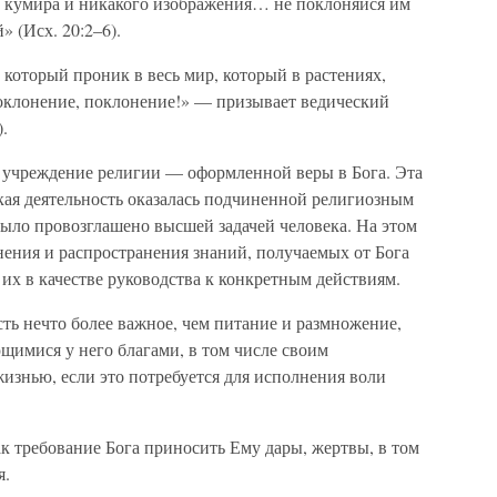
е кумира и никакого изображения… не поклоняйся им
» (Исх. 20:2–6).
, который проник в весь мир, который в растениях,
оклонение, поклонение!» — призывает ведический
.
 учреждение религии — оформленной веры в Бога. Эта
ская деятельность оказалась подчиненной религиозным
было провозглашено высшей задачей человека. На этом
нения и распространения знаний, получаемых от Бога
их в качестве руководства к конкретным действиям.
сть нечто более важное, чем питание и размножение,
щимися у него благами, в том числе своим
изнью, если это потребуется для исполнения воли
к требование Бога приносить Ему дары, жертвы, в том
я.