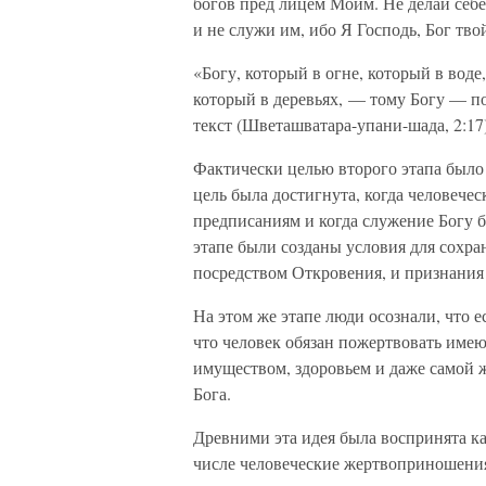
богов пред лицем Моим. Не делай себ
и не служи им, ибо Я Господь, Бог твой
«Богу, который в огне, который в воде
который в деревьях, — тому Богу — п
текст (Шветашватара-упани-шада, 2:17)
Фактически целью второго этапа было
цель была достигнута, когда человече
предписаниям и когда служение Богу 
этапе были созданы условия для сохра
посредством Откровения, и признания 
На этом же этапе люди осознали, что е
что человек обязан пожертвовать имею
имуществом, здоровьем и даже самой ж
Бога.
Древними эта идея была воспринята ка
числе человеческие жертвоприношени