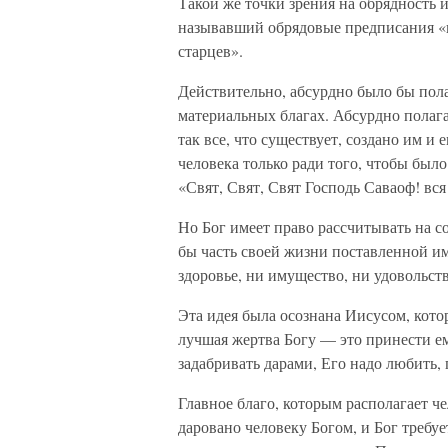
Такой же точки зрения на обрядность
называвший обрядовые предписания «
старцев».
Действительно, абсурдно было бы полаг
материальных благах. Абсурдно полагат
так все, что существует, создано им и
человека только ради того, чтобы было
«Свят, Свят, Свят Господь Саваоф! вся
Но Бог имеет право рассчитывать на с
бы часть своей жизни поставленной им
здоровье, ни имущество, ни удовольст
Эта идея была осознана Иисусом, кото
лучшая жертва Богу — это принести ему
задабривать дарами, Его надо любить,
Главное благо, которым располагает ч
даровано человеку Богом, и Бог требуе