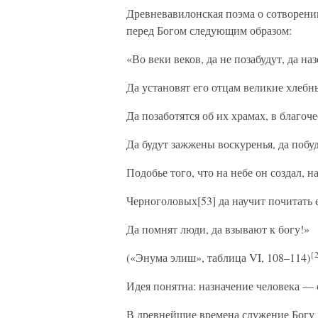
Древневавилонская поэма о сотворени
перед Богом следующим образом:
«Во веки веков, да не позабудут, да на
Да установят его отцам великие хлеб
Да позаботятся об их храмах, в благоче
Да будут зажжены воскуренья, да побу
Подобье того, что на небе он создал, на
Черноголовых[53] да научит почитать 
Да помнят люди, да взывают к богу!»
{
(«Энума элиш», таблица VI, 108–114)
Идея понятна: назначение человека — 
В древнейшие времена служение Богу 