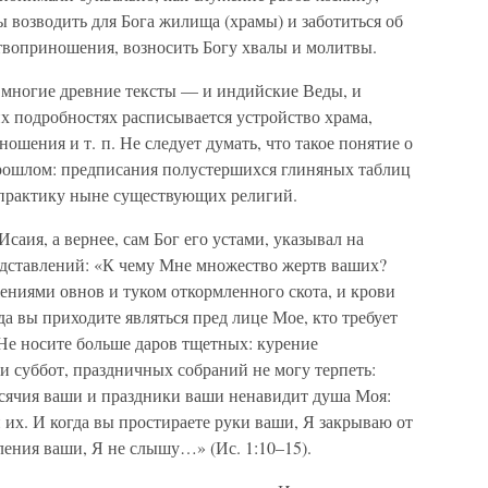
 возводить для Бога жилища (храмы) и заботиться об
твоприношения, возносить Богу хвалы и молитвы.
многие древние тексты — и индийские Веды, и
их подробностях расписывается устройство храма,
шения и т. п. Не следует думать, что такое понятие о
прошлом: предписания полустершихся глиняных таблиц
практику ныне существующих религий.
аия, а вернее, сам Бог его устами, указывал на
едставлений: «К чему Мне множество жертв ваших?
ениями овнов и туком откормленного скота, и крови
гда вы приходите являться пред лице Мое, кто требует
Не носите больше даров тщетных: курение
и суббот, праздничных собраний не могу терпеть:
сячия ваши и праздники ваши ненавидит душа Моя:
 их. И когда вы простираете руки ваши, Я закрываю от
ления ваши, Я не слышу…» (Ис. 1:10–15).