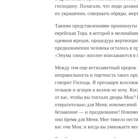
господину. Полагали, что люди должны
их украшении, совершать обряды, жер
Такими представлениями проникнуты 
еврейская Тора, в которой в мельчайш
одеяния жрецов, процедура жертвоприно
предназначении человека осталось в 
«Энума элиш» вполне вписываются в 
Между тем еще ветхозаветный пророк Ис
неправильность и тщетность таких пр
говорит Господь. Я пресыщен всесожж
тельцов и агнцев и козлов не хочу. Ко
от вас, чтобы вы топтали дворы Мои? 
отвратительно для Меня; новомесячий 
беззаконие — и празднование! Новоме
они бремя для Меня; Мне тяжело нести
вас очи Мои; и когда вы умножаете мо