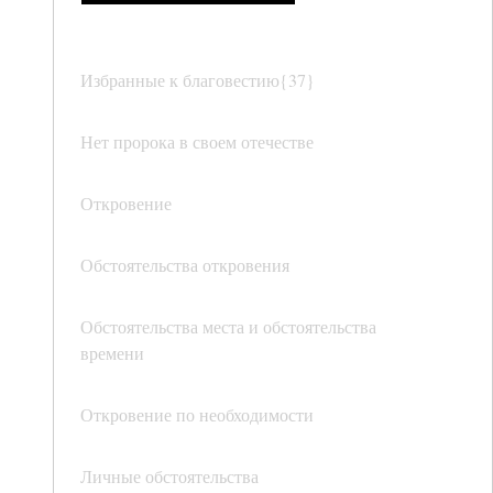
Избранные к благовестию{37}
Нет пророка в своем отечестве
Откровение
Обстоятельства откровения
Обстоятельства места и обстоятельства
времени
Откровение по необходимости
Личные обстоятельства