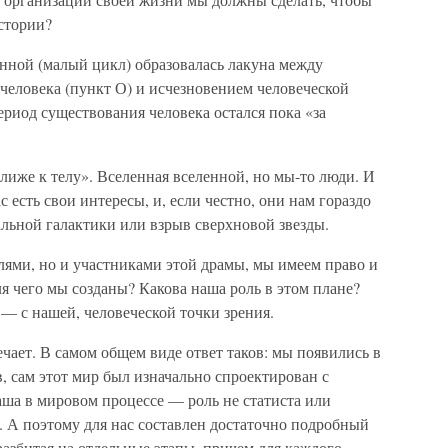
стории?
нной (малый цикл) образовалась лакуна между
человека (пункт О) и исчезновением человеческой
ериод существования человека остался пока «за
ближе к телу». Вселенная вселенной, но мы-то люди. И
с есть свои интересы, и, если честно, они нам гораздо
альной галактики или взрыв сверхновой звезды.
елями, но и участниками этой драмы, мы имеем право и
Для чего мы созданы? Какова наша роль в этом плане?
— с нашей, человеческой точки зрения.
чает. В самом общем виде ответ таков: мы появились в
в, сам этот мир был изначально спроектирован с
аша в мировом процессе — роль не статиста или
х. А поэтому для нас составлен достаточно подробный
разбитая на отдельные этапы, причем для каждого