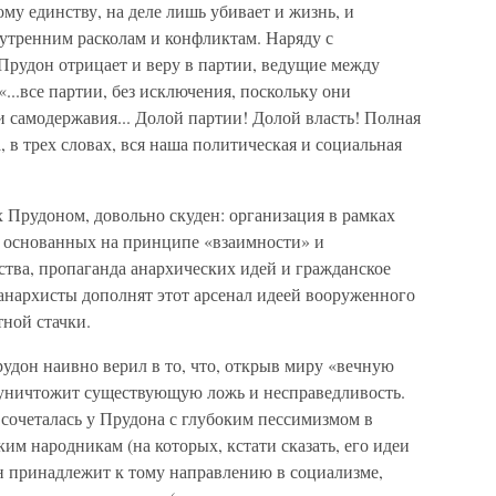
му единству, на деле лишь убивает и жизнь, и
нутренним расколам и конфликтам. Наряду с
Прудон отрицает и веру в партии, ведущие между
«...все партии, без исключения, поскольку они
и самодержавия... Долой партии! Долой власть! Полная
 в трех словах, вся наша политическая и социальная
 Прудоном, довольно скуден: организация в рамках
 основанных на принципе «взаимности» и
тва, пропаганда анархических идей и гражданское
анархисты дополнят этот арсенал идеей вооруженного
тной стачки.
дон наивно верил в то, что, открыв миру «вечную
 уничтожит существующую ложь и несправедливость.
 сочеталась у Прудона с глубоким пессимизмом в
им народникам (на которых, кстати сказать, его идеи
он принадлежит к тому направлению в социализме,