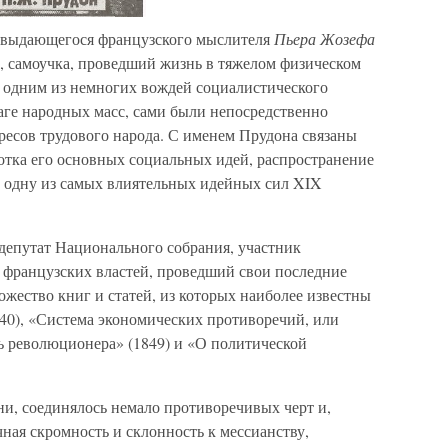
 выдающегося французского мыслителя
Пьера Жозефа
, самоучка, проведший жизнь в тяжелом физическом
л одним из немногих вождей социалистического
лаге народных масс, сами были непосредственно
ресов трудового народа. С именем Прудона связаны
отка его основных социальных идей, распространение
в одну из самых влиятельных идейных сил XIX
 депутат Национального собрания, участник
 французских властей, проведший свои последние
жество книг и статей, из которых наиболее известны
840), «Система экономических противоречий, или
 революционера» (1849) и «О политической
зни, соединялось немало противоречивых черт и,
чная скромность и склонность к мессианству,