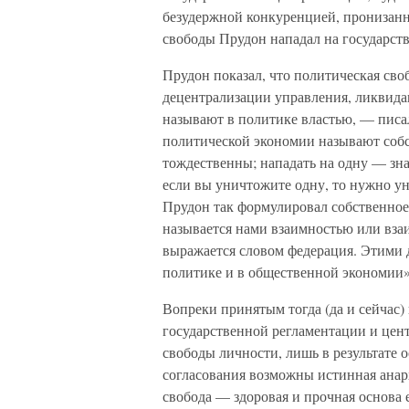
безудержной конкуренцией, пронизанн
свободы Прудон нападал на государств
Прудон показал, что политическая сво
децентрализации управления, ликвида
называют в политике властью, — писал
политической экономии называют собс
тождественны; нападать на одну — зна
если вы уничтожите одну, то нужно ун
Прудон так формулировал собственное 
называется нами взаимностью или вза
выражается словом федерация. Этими 
политике и в общественной экономии»
Вопреки принятым тогда (да и сейчас) 
государственной регламентации и цен
свободы личности, лишь в результате 
согласования возможны истинная анар
свобода — здоровая и прочная основа е