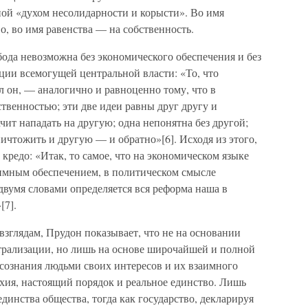
ой «духом несолидарности и корысти». Во имя
о, во имя равенства — на собственность.
бода невозможна без экономического обеспечения и без
ции всемогущей центральной власти: «То, что
 он, — аналогично и равноценно тому, что в
твенностью; эти две идеи равны друг другу и
чит нападать на другую; одна непонятна без другой;
ичтожить и другую — и обратно»[6]. Исходя из этого,
кредо: «Итак, то самое, что на экономическом языке
имным обеспечением, в политическом смысле
двумя словами определяется вся реформа наша в
[7].
взглядам, Прудон показывает, что не на основании
трализации, но лишь на основе широчайшей и полной
осознания людьми своих интересов и их взаимного
хия, настоящий порядок и реальное единство. Лишь
динства общества, тогда как государство, декларируя