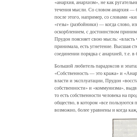
«анархия, анархизм», не как ругатель
течения мысли. Со словом анархия — б
после этого, например, со словами «к
«гезы» (разбойники) — когда слово, и
оскорблением, с достоинством приним
Прудон поясняет свою мысль: «власть 
принимала, есть угнетение. Высшая ст
соединении порядка с анархией, т.е. в 
Большой любитель парадоксов и эпатаж
«Собственность — это кража» и «Анар
власти и эксплуатации, Прудон «восс
собственности» и «коммунизма», выдв
то есть собственности человека на пр
общество, в котором «все пользуются п
возможно, более уравнены и когда каж