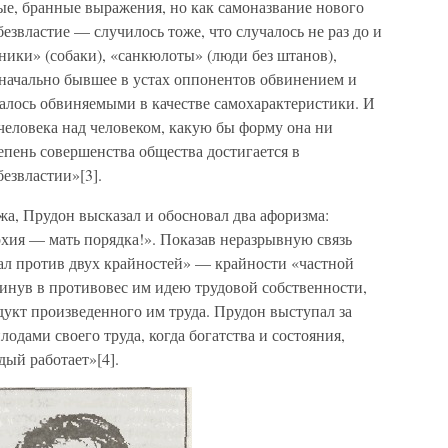
ные, бранные выражения, но как самоназвание нового
езвластие — случилось тоже, что случалось не раз до и
иники» (собаки), «санкюлоты» (люди без штанов),
значально бывшее в устах оппонентов обвинением и
алось обвиняемыми в качестве самохарактеристики. И
человека над человеком, какую бы форму она ни
епень совершенства общества достигается в
безвластии»[3].
а, Прудон высказал и обосновал два афоризма:
хия — мать порядка!». Показав неразрывную связь
тал против двух крайностей» — крайности «частной
инув в противовес им идею трудовой собственности,
одукт произведенного им труда. Прудон выступал за
лодами своего труда, когда богатства и состояния,
дый работает»[4].