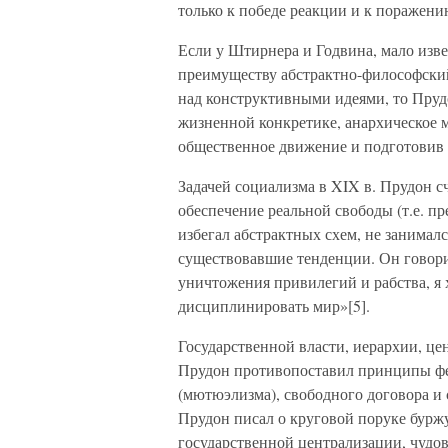
только к победе реакции и к поражен
Если у Штирнера и Годвина, мало изв
преимуществу абстрактно-философский 
над конструктивными идеями, то Пруд
жизненной конкретике, анархическое 
общественное движение и подготовив
Задачей социализма в XIX в. Прудон с
обеспечение реальной свободы (т.е. пр
избегал абстрактных схем, не занимал
существовавшие тенденции. Он говори
уничтожения привилегий и рабства, я 
дисциплинировать мир»[5].
Государственной власти, иерархии, це
Прудон противопоставил принципы фе
(мютюэлизма), свободного договора и
Прудон писал о круговой поруке буржу
государственной централизации, чуд