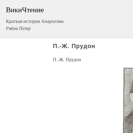
ВикиЧтение
Краткая история Анархизма
Рябов Петр
П.-Ж. Прудон
П.-Ж. Прудон