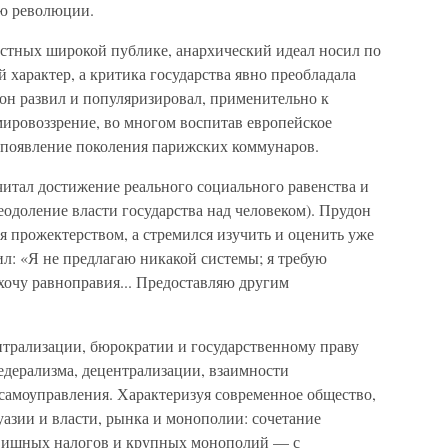
ию революции.
естных широкой публике, анархический идеал носил по
характер, а критика государства явно преобладала
он развил и популяризировал, применительно к
мировоззрение, во многом воспитав европейское
 появление поколения парижских коммунаров.
читал достижение реального социального равенства и
еодоление власти государства над человеком). Прудон
ся прожектерством, а стремился изучить и оценить уже
л: «Я не предлагаю никакой системы; я требую
хочу равноправия... Предоставляю другим
нтрализации, бюрократии и государственному праву
дерализма, децентрализации, взаимности
 самоуправления. Характеризуя современное общество,
азии и власти, рынка и монополии: сочетание
овищных налогов и крупных монополий — с