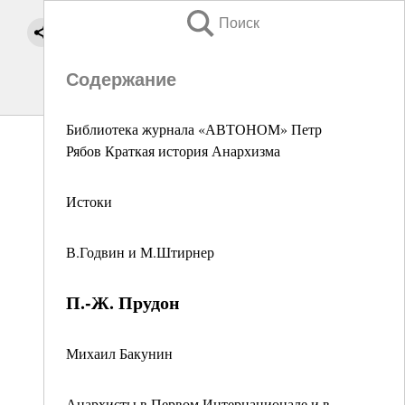
Поиск
Содержание
Библиотека журнала «АВТОНОМ» Петр
Рябов Краткая история Анархизма
Истоки
В.Годвин и М.Штирнер
П.-Ж. Прудон
Михаил Бакунин
Анархисты в Первом Интернационале и в