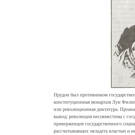
Прудон был противником государствен
конституционная монархия Луи Филипп
или революционная диктатура. Проана
вывод: революция несовместима с госу
приверженцев государственного социа
рассчитывавших овладеть властью и ис