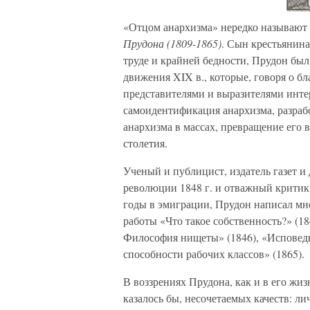
«Отцом анархизма» нередко называют
Прудона (1809-1865)
. Сын крестьянина
труде и крайней бедности, Прудон бы
движения XIX в., которые, говоря о б
представителями и выразителями инте
самоидентификация анархизма, разраб
анархизма в массах, превращение его 
столетия.
Ученый и публицист, издатель газет и
революции 1848 г. и отважный критик
годы в эмиграции, Прудон написал мно
работы «Что такое собственность?» (1
Философия нищеты» (1846), «Исповедь
способности рабочих классов» (1865).
В воззрениях Прудона, как и в его жи
казалось бы, несочетаемых качеств: ли