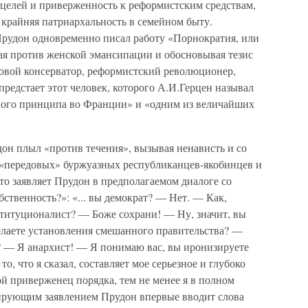
целей и приверженность к реформистским средствам,
крайняя патриархальность в семейном быту.
рудон одновременно писал работу «Порнократия, или
я против женской эмансипации и обосновывая тезис
довой консерватор, реформистский революционер,
редстает этот человек, которого А.И.Герцен называл
ого принципа во Франции» и «одним из величайших
он плыл «против течения», вызывая ненависть и со
 «передовых» буржуазных республиканцев-якобинцев и
то заявляет Прудон в предполагаемом диалоге со
бственность?»: «... вы демократ? — Нет. — Как,
титуционалист? — Боже сохрани! — Ну, значит, вы
елаете установления смешанного правительства? —
ц? — Я анархист! — Я понимаю вас, вы иронизируете
то, что я сказал, составляет мое серьезное и глубоко
й приверженец порядка, тем не менее я в полном
тирующим заявлением Прудон впервые вводит слова