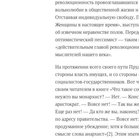
революционность провозглашавшихся 
вольнолюбие в общественной жизни и 
Отстаивая индивидуальную свободу, П
Женщины в настоящее время», выступа
об извечном неравенстве полов. Пере
оптимистический пессимист — таким п
«действительным главой революционн
мыслителей нашего века».
На протяжении всего своего пути Пруд
стороны власть имущих, и со стороны
социалистов-государственников. Вот ч
своим читателем в книге «Что такое со
неужто вы монархист? — Нет. — Конс
аристократ. — Вовсе нет! — Так вы ж
Еще раз нет! — Да кто же вы, наконе
по адресу правительства. — Вовсе нет: 
продуманное убеждение; хотя я большо
смысле слова анархист»[2]. Этим эпа