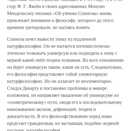
году Ф. Г. Якоби в своих адресованных Моисею
Мендельсону письмах «Об учении Спинозы» вновь
привлекает внимание к философу, которого до этого
времени третировали, не пытаясь понять.
Спиноза хочет вывести этику из подлинной
натурфилософии. Он не пытается оптимистически-
этически толковать универсум или подходить к нему с
меркой какой-либо теории познания. Во всех отношениях
он берет универсум таким, каков он есть. Следовательно,
его философия представляет собой элементарную
натурфилософию. Но он излагает ее неэлементарно.
Следуя Декарту в постановке проблемы и манере
изложения, он направляет мышление об универсуме по
«геометрическому» пути, сводя его к последовательному
нанизыванию аксиом, дефиниций, теорем и
доказательств. В его философствовании перед нами
предстает грандиозная, но застывшая, подобно ледяной
пустыне, натурфилософия.