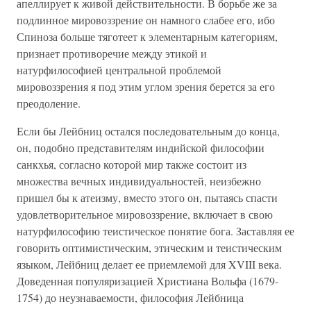
апеллирует к живой действительности. В борьбе же за
подлинное мировоззрение он намного слабее его, ибо
Спиноза больше тяготеет к элементарным категориям,
признает противоречие между этикой и
натурфилософией центральной проблемой
мировоззрения я под этим углом зрения берется за его
преодоление.
Если бы Лейбниц остался последовательным до конца,
он, подобно представителям индийской философии
санкхья, согласно которой мир также состоит из
множества вечных индивидуальностей, неизбежно
пришел бы к атеизму, вместо этого он, пытаясь спасти
удовлетворительное мировоззрение, включает в свою
натурфилософию теистическое понятие бога. Заставляя ее
говорить оптимистическим, этическим и теистическим
языком, Лейбниц делает ее приемлемой для XVIII века.
Доведенная популяризацией Христиана Вольфа (1679-
1754) до неузнаваемости, философия Лейбница