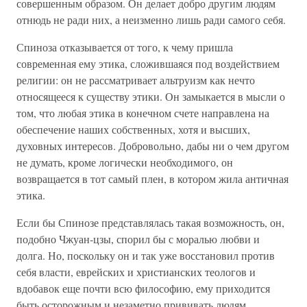
совершенным образом. Он делает добро другим людям
отнюдь не ради них, а неизменно лишь ради самого себя.
Спиноза отказывается от того, к чему пришла
современная ему этика, сложившаяся под воздействием
религии: он не рассматривает альтруизм как нечто
относящееся к существу этики. Он замыкается в мысли о
том, что любая этика в конечном счете направлена на
обеспечение наших собственных, хотя и высших,
духовных интересов. Добровольно, дабы ни о чем другом
не думать, кроме логически необходимого, он
возвращается в тот самый плен, в котором жила античная
этика.
Если бы Спинозе представлялась такая возможность, он,
подобно Чжуан-цзы, спорил бы с моралью любви и
долга. Но, поскольку он и так уже восстановил против
себя власти, еврейских и христианских теологов и
вдобавок еще почти всю философию, ему приходится
быть осторожным и незаметно прививать людям