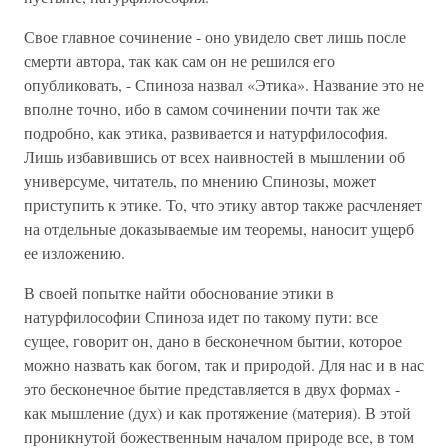
Свое главное сочинение - оно увидело свет лишь после
смерти автора, так как сам он не решился его
опубликовать, - Спиноза назвал «Этика». Название это не
вполне точно, ибо в самом сочинении почти так же
подробно, как этика, развивается и натурфилософия.
Лишь избавившись от всех наивностей в мышлении об
универсуме, читатель, по мнению Спинозы, может
приступить к этике. То, что этику автор также расчленяет
на отдельные доказываемые им теоремы, наносит ущерб
ее изложению.
В своей попытке найти обоснование этики в
натурфилософии Спиноза идет по такому пути: все
сущее, говорит он, дано в бесконечном бытии, которое
можно назвать как богом, так и природой. Для нас и в нас
это бесконечное бытие представляется в двух формах -
как мышление (дух) и как протяжение (материя). В этой
проникнутой божественным началом природе все, в том