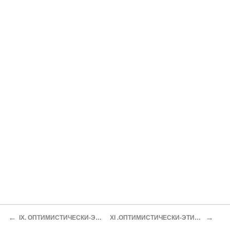
←
→
IX. ОПТИМИСТИЧЕСКИ-ЭТИЧЕСКОЕ МИРОВОЗЗРЕНИЕ КАНТА
XI .ОПТИМИСТИЧЕСКИ-ЭТИЧЕСКОЕ МИРОВОЗЗРЕНИЕ И.-Г. ФИХТЕ