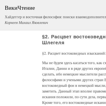
ВикиЧтение
Хайдеггер и восточная философия: поиски взаимодополнител
Корнеев Михаил Яковлевич
§2. Расцвет востоковед
Шлегеля
§2. Расцвет востоковедных изысканий
Мы не будем здесь касаться того, как
Италии, Дании и в ряде других европе
сделать, ибо немецкие мыслители расс
философами и учеными других стран Е
востоковедный фон в немецкой мысли,
заметить. Данный этап вполне правоме
искания положили, по сути дела, пер
Кроме того, его востоковедные искан