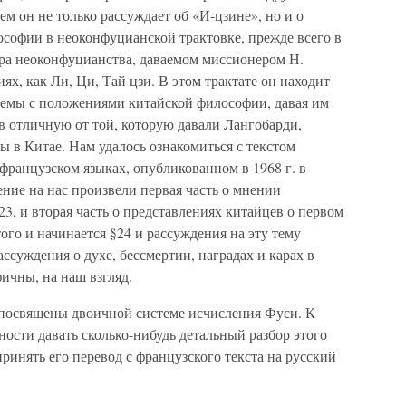
нем он не только рассуждает об «И-цзине», но и о
софии в неоконфуцианской трактовке, прежде всего в
ра неоконфуцианства, даваемом миссионером Н.
иях, как Ли, Ци, Тай цзи. В этом трактате он находит
темы с положениями китайской философии, давая им
ев отличную от той, которую давали Лангобарди,
 в Китае. Нам удалось ознакомиться с текстом
французском языках, опубликованном в 1968 г. в
ние на нас произвели первая часть о мнении
23, и вторая часть о представлениях китайцев о первом
ого и начинается §24 и рассуждения на эту тему
ссуждения о духе, бессмертии, наградах и карах в
фичны, на наш взгляд.
 посвящены двоичной системе исчисления Фуси. К
ости давать сколько-нибудь детальный разбор этого
ринять его перевод с французского текста на русский