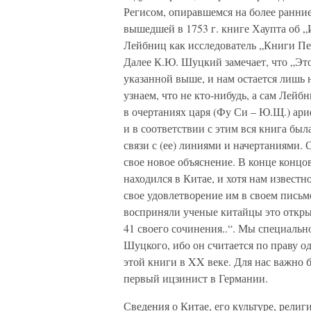
Регисом, опиравшемся на более ранние
вышедшей в 1753 г. книге Хаупта об „
Лейбниц как исследователь „Книги Пе
Далее К.Ю. Шуцкий замечает, что „Это
указанной выше, и нам остается лишь 
узнаем, что не кто-нибудь, а сам Лей
в очертаниях царя (Фу Си – Ю.Щ.) ар
и в соответствии с этим вся книга был
связи с (ее) линиями и начертаниями. 
свое новое объяснение. В конце концо
находился в Китае, и хотя нам известн
свое удовлетворение им в своем письме
восприняли ученые китайцы это откры
41 своего сочинения..“. Мы специаль
Шуцкого, ибо он считается по праву 
этой книги в XX веке. Для нас важно 
первый ицзинист в Германии.
Сведения о Китае, его культуре, рели