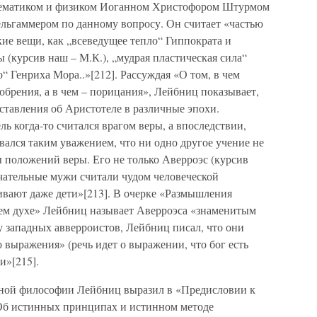
тематиком и физиком Иоганном Христофором Штурмом
ьгаммером по данному вопросу. Он считает «частью
е вещи, как „всеведущее тепло“ Гиппократа и
(курсив наш – М.К.), „мудрая пластическая сила“
о“ Генриха Мора..»[212]. Рассуждая «О том, в чем
брения, а в чем – порицания», Лейбниц показывает,
дставления об Аристотеле в различные эпохи.
ль когда-то считался врагом веры, а впоследствии,
вался таким уважением, что ни одно другое учение не
 положений веры. Его не только Аверроэс (курсив
ечательные мужи считали чудом человеческой
ивают даже дети»[213]. В очерке «Размышления
ем духе» Лейбниц называет Аверроэса «знаменитым
 западных авверроистов, Лейбниц писал, что они
о выражения» (речь идет о выражении, что бог есть
и»[215].
ной философии Лейбниц выразил в «Предисловии к
Об истинных принципах и истинном методе