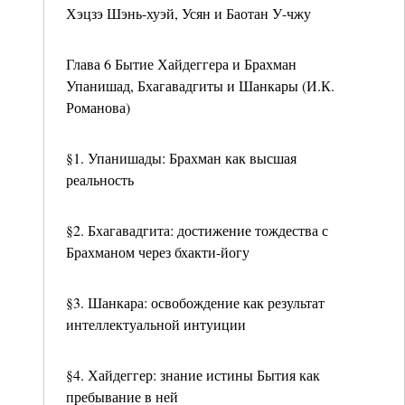
Хэцзэ Шэнь-хуэй, Усян и Баотан У-чжу
Глава 6 Бытие Хайдеггера и Брахман
Упанишад, Бхагавадгиты и Шанкары (И.К.
Романова)
§1. Упанишады: Брахман как высшая
реальность
§2. Бхагавадгита: достижение тождества с
Брахманом через бхакти-йогу
§3. Шанкара: освобождение как результат
интеллектуальной интуиции
§4. Хайдеггер: знание истины Бытия как
пребывание в ней