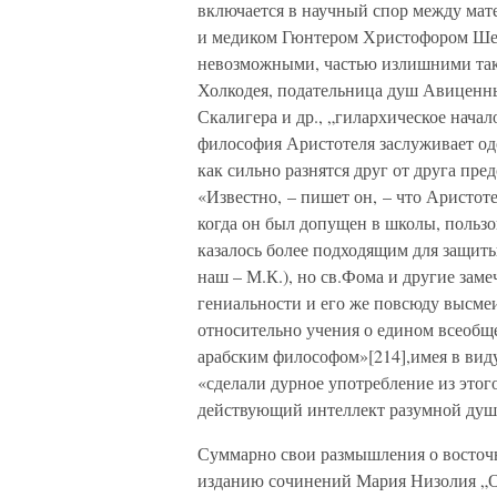
включается в научный спор между ма
и медиком Гюнтером Христофором Шел
невозможными, частью излишними таки
Холкодея, подательница душ Авиценны 
Скалигера и др., „гилархическое начал
философия Аристотеля заслуживает одо
как сильно разнятся друг от друга пре
«Известно, – пишет он, – что Аристоте
когда он был допущен в школы, пользо
казалось более подходящим для защиты
наш – М.К.), но св.Фома и другие зам
гениальности и его же повсюду высме
относительно учения о едином всеобщ
арабским философом»[214],имея в виду
«сделали дурное употребление из этог
действующий интеллект разумной душ
Суммарно свои размышления о восточ
изданию сочинений Мария Низолия „