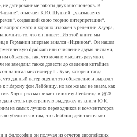
, не датированные работы двух миссионеров. В
И-цзине“, отмечает К.Ю. Шуцкий, „указывается
ремен“, создавший свою теорию интерпретации“.
т вопрос сжато и хорошо изложен в рецензии Хауэра,
напомнить то, что он пишет: „Из этой книги мы
бниц в Германии впервые занялся «Ицзином“. Он нашел
ифметическую dyadicam или счисление двумя числами,
а им объяснена так, что можно мыслить разумно в
Он не замедлил также довести до сведения китайцев
в он написал миссионеру П. Буве, который тогда
о, что данный патер оценил это объяснение и выразил
 к г.барону фон Лейбницу, но все же мы не знаем, как
тие: Хаупт рассматривает гипотезу Лейбница в §§28–
но дали столь пространную выдержку из книги Ю.К.
одним из самых лучших переводчиков и комментаторов
было убедиться в том, что Лейбниц действительно
гии и философии он получал из отчетов европейских