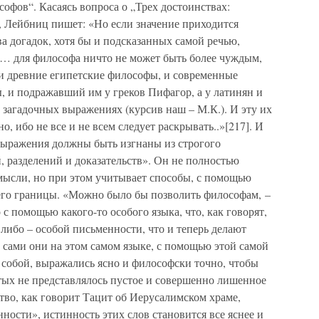
офов“. Касаясь вопроса о „Трех достоинствах:
], Лейбниц пишет: «Но если значение приходится
 догадок, хотя бы и подсказанных самой речью,
т … для философа ничто не может быть более чуждым,
о и древние египетские философы, и современные
, и подражавший им у греков Пифагор, а у латинян и
загадочных выражениях (курсив наш – М.К.). И эту их
о, ибо не все и не всем следует раскрывать..»[217]. И
 выражения должны быть изгнаны из строгого
й, разделений и доказательств». Он не полностью
мысли, но при этом учитывает способы, с помощью
 его границы. «Можно было бы позволить философам, –
с помощью какого-то особого языка, что, как говорят,
 либо – особой письменности, что и теперь делают
 сами они на этом самом языке, с помощью этой самой
 собой, выражались ясно и философски точно, чтобы
тых не представлялось пустое и совершенно лишенное
тво, как говорит Тацит об Иерусалимском храме,
ности», истинность этих слов становится все яснее и