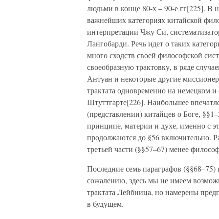
людьми в конце 80-х – 90-е гг[225]. В 
важнейших категориях китайской фило
интерпретации Чжу Си, систематизато
Лангобарди. Речь идет о таких категор
много сходств своей философской сис
своеобразную трактовку, в ряде случа
Антуан и некоторые другие миссионеры
трактата одновременно на немецком и 
Штуттгарте[226]. Наибольшее впечатле
(представлении) китайцев о Боге, §§1–
принципе, материи и духе, именно с эт
продолжаются до §56 включительно. Ра
третьей части (§§57–67) менее филосо
Последние семь параграфов (§§68–75)
сожалению, здесь мы не имеем возможн
трактата Лейбница, но намерены предп
в будущем.