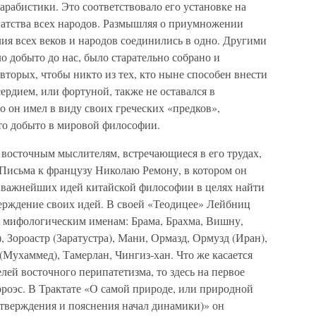
арабистики. Это соответствовало его установке на
гатства всех народов. Размышляя о приумножении
лия всех веков и народов соединились в одно. Другими
ло добыто до нас, было старательно собрано и
вторых, чтобы никто из тех, кто ныне способен внести
ердием, или фортуной, также не оставался в
о он имел в виду своих греческих «предков»,
что добыто в мировой философии.
восточным мыслителям, встречающиеся в его трудах,
 Письма к французу Николаю Ремону, в котором он
е важнейших идей китайской философии в целях найти
верждение своих идей. В своей «Теодицее» Лейбниц
 мифологическим именам: Брама, Брахма, Вишну,
 Зороастр (Заратустра), Мани, Ормазд, Ормузд (Иран),
Мухаммед), Тамерлан, Чингиз-хан. Что же касается
лей восточного перипатетизма, то здесь на первое
роэс. В Трактате «О самой природе, или природной
дтверждения и пояснения начал динамики)» он