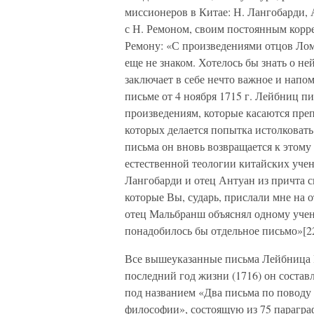
миссионеров в Китае: Н. Лангобарди, 
с Н. Ремоном, своим постоянным корр
Ремону: «С произведениями отцов Лом
еще не знаком. Хотелось бы знать о не
заключает в себе нечто важное и нап
письме от 4 ноября 1715 г. Лейбниц 
произведениям, которые касаются преп
которых делается попытка истолковать
письма он вновь возвращается к этому
естественной теологии китайских учен
Лангобарди и отец Антуан из причта с
которые Вы, сударь, прислали мне на о
отец Мальбранш объяснял одному учен
понадобилось бы отдельное письмо»[22
Все вышеуказанные письма Лейбница 
последний год жизни (1716) он состав
под названием «Два письма по поводу
философии», состоящую из 75 параграф