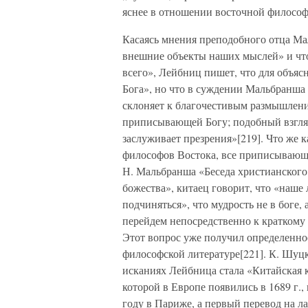
яснее в отношении восточной философи
Касаясь мнения преподобного отца Ма
внешние объекты наших мыслей» и что
всего», Лейбниц пишет, что для объяс
Бога», но что в суждении Мальбранша 
склоняет к благочестивым размышлени
приписывающей Богу; подобный взгляд,
заслуживает презрения»[219]. Что же 
философов Востока, все приписывающи
Н. Мальбранша «Беседа христианского
божества», китаец говорит, что «наше 
подчиняться», что мудрость не в боге,
перейдем непосредственно к краткому
Этот вопрос уже получил определенное
философской литературе[221]. К. Шуц
исканиях Лейбница стала «Китайская 
которой в Европе появились в 1689 г.
году в Париже, а первый перевод на л