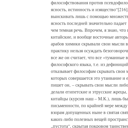
философствования против псевдофилос
ясность, истинность и изящество“[216
выискивать лишь с помощью множества
ясность последней значительно падае
чем темная речь. Впрочем, я знаю, чт
китайские, и вообще восточные авторы
арабов химики скрывали свои мысли в 
практику нельзя осуждать безоговорочн
все же он считает, что все «туманные
философского языка, т.е. из дефиници
отказывает философам скрывать свои 
которых совершается это утаивание и
пишет он, – скрывать свои мысли либо 
делали египетские и этрусские жрецы,
китайцы (курсив наш – М.К.), лишь бы
письменности, по крайней мере между
взорам допущенных ныне в святая свя
каких-либо полезных вещей пространс
„пустота“, скрытая покровом таинствен