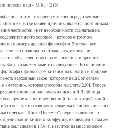
и (курсив наш – М.К.)»[218].
льбранша о том, что идеи суть «непосредственные
 «Бог в качестве общей причины является источником
нения частностей «нет необходимости ссылаться на
содержится нечто хорошее, «которое к тому же
ям по примеру древней философии Востока, все
 если его правильно истолковать, отнюдь не
касается «благочестивого размышления» и древних
х Богу, то можем заметить следующее. В сочинении
 философа с философом китайским о бытии и природе
ли есть верховный закон, которому ваш Бог обязан
 а в «материи», которая способна мыслить[220]. Теперь
 рассмотрению синологических исканий Лейбница.
 освещение как в отечественной, так и в зарубежной
кий отмечал, что главным предметом в синологических
классическая „Книга Перемен“, первые сведения о
, в предисловии книги о Конфуции, вышедшей в том же
атынь был сделан в 1736 г. иезуитским миссионером