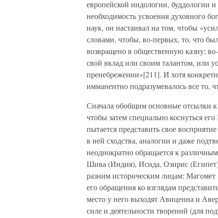
европейской индологии, буддологии и 
необходимость усвоения духовного бо
наук, он настаивал на том, чтобы «уси
словами, чтобы, во-первых, то, что бы
возвращено в общественную казну; во-
свой вклад или своим талантом, или ус
пренебрежении»[211]. И хотя конкретн
имманентно подразумевалось все то, 
Сначала обобщим основные отсылки к 
чтобы затем специально коснуться его
пытается представить свое восприяти
в ней сходства, аналогии и даже подт
неоднократно обращается к различным
Шива (Индия), Исида, Озирис (Египет),
разним историческим лицам: Магомет (
его обращения ко взглядам представите
место у него выходят Авиценна и Авер
силе и деятельности творений (для по