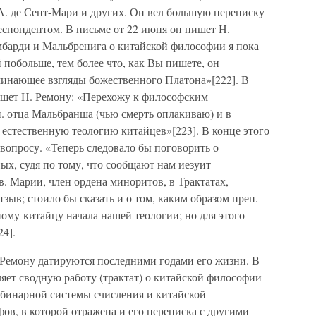
А. де Сент-Мари и других. Он вел большую переписку
еспондентом. В письме от 22 июня он пишет Н.
барди и Мальбренига о китайской философии я пока
й побольше, тем более что, как Вы пишете, он
оминающее взгляды божественного Платона»[222]. В
пишет Н. Ремону: «Перехожу к философским
. отца Мальбранша (чью смерть оплакиваю) и в
 естественную теологию китайцев»[223]. В конце этого
 вопросу. «Теперь следовало бы поговорить о
ых, судя по тому, что сообщают нам иезуит
в. Марии, член ордена миноритов, в Трактатах,
тзыв; стоило бы сказать и о том, каким образом преп.
ому-китайцу начала нашей теологии; но для этого
4].
Ремону датируются последними годами его жизни. В
ляет сводную работу (трактат) о китайской философии
 бинарной системы счисления и китайской
ов, в которой отражена и его переписка с другими