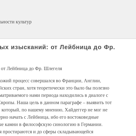
ьности культур
ных изысканий: от Лейбница до Фр.
: от Лейбница до Фр. Шлегеля
 схожий процесс совершался во Франции, Англии,
йских стран, хотя теоретически это было бы полезно
матриваемого нами периода находились в диалоге с
вропы. Наша цель в данном параграфе – выявить тот
 который, по нашему мнению, Хайдеггер не мог не
рно начать с Лейбница, ибо его востоковедные
вые камни в философскую синологию в Германии.
ия простираются и до сферы складывающейся