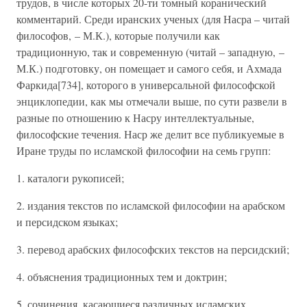
трудов, в числе которых 20-ти томный коранический
комментарий. Среди иранских ученых (для Насра – читай
философов, – М.К.), которые получили как
традиционную, так и современную (читай – западную, –
М.К.) подготовку, он помещает и самого себя, и Ахмада
Фаркида[734], которого в универсальной философской
энциклопедии, как мы отмечали выше, по сути развели в
разные по отношению к Насру интеллектуальные,
философские течения. Наср же делит все публикуемые в
Иране труды по исламской философии на семь групп:
1. каталоги рукописей;
2. издания текстов по исламской философии на арабском
и персидском языках;
3. перевод арабских философских текстов на персидский;
4. объяснения традиционных тем и доктрин;
5. сочинения, касающиеся различных исламских