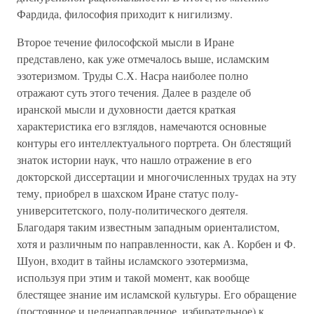
Фардида, философия приходит к нигилизму.
Второе течение философской мысли в Иране
представлено, как уже отмечалось выше, исламским
эзотеризмом. Труды С.Х. Насра наиболее полно
отражают суть этого течения. Далее в разделе об
иранской мысли и духовности дается краткая
характеристика его взглядов, намечаются основные
контуры его интеллектуального портрета. Он блестящий
знаток истории наук, что нашло отражение в его
докторской диссертации и многочисленных трудах на эту
тему, приобрел в шахском Иране статус полу-
университетского, полу-политического деятеля.
Благодаря таким известным западным ориенталистом,
хотя и различным по направленности, как А. Корбен и Ф.
Шуон, входит в тайны исламского эзотермизма,
используя при этим и такой момент, как вообще
блестящее знание им исламской культуры. Его обращение
(постоянное и целенаправленное, избирательное) к