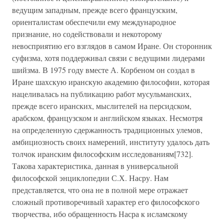
ведущим западным, прежде всего французским,
ориенталистам обеспечили ему международное
признание, но содействовали и некоторому
невосприятию его взглядов в самом Иране. Он сторонник
суфизма, хотя поддерживал связи с ведущими лидерами
шийзма. В 1975 году вместе А. Корбеном он создал в
Иране шахскую иранскую академию философии, которая
нацеливалась на публикацию работ мусульманских,
прежде всего иранских, мыслителей на персидском,
арабском, французском и английском языках. Несмотря
на определенную сдержанность традиционных улемов,
амбициозность своих намерений, институту удалось дать
толчок иранским философским исследованиям[732].
Такова характеристика, данная в универсальной
философской энциклопедии С.Х. Насру. Нам
представляется, что она не в полной мере отражает
сложный противоречивый характер его философского
творчества, ибо обращенность Насра к исламскому