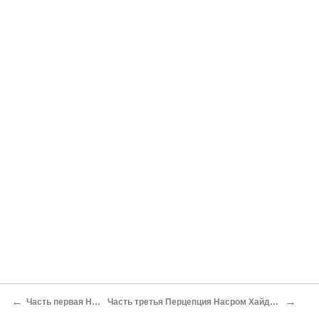
←
→
Часть первая Наср и Хайдеггер как личности в сравнении
Часть третья Перцепция Насром Хайдеггера (анализ его некоторых упоминаний имени Хайдеггера в текстах отдельных своих трудов)