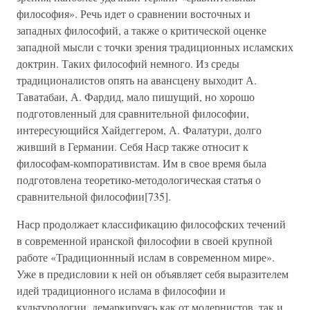
философия». Речь идет о сравнении восточных и
западных философий, а также о критической оценке
западной мысли с точки зрения традиционных исламских
доктрин. Таких философий немного. Из среды
традиционалистов опять на авансцену выходит А.
Таватабаи, А. Фардид, мало пишущий, но хорошо
подготовленный для сравнительной философии,
интересующийся Хайдеггером, А. Фалатури, долго
живший в Германии. Себя Наср также относит к
философам-компоративистам. Им в свое время была
подготовлена теоретико-методологическая статья о
сравнительной философии[735].
Наср продолжает классификацию философских течений
в современной иранской философии в своей крупной
работе «Традиционнный ислам в современном мире».
Уже в предисловии к ней он объявляет себя выразителем
идей традиционного ислама в философии и
культурологии, демаркируясь как от модернистов, так и