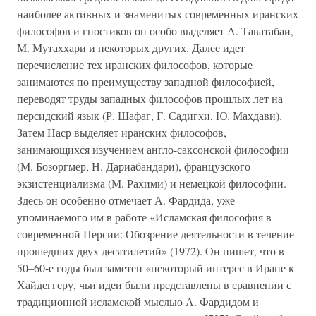
наиболее активных и знаменитых современных иранских
философов и гностиков он особо выделяет А. Таватабаи,
М. Мутаххари и некоторых других. Далее идет
перечисление тех иранских философов, которые
занимаются по преимуществу западной философией,
переводят труды западных философов прошлых лет на
персидский язык (Р. Шафаг, Г. Садигхи, Ю. Махдави).
Затем Наср выделяет иранских философов,
занимающихся изучением англо-саксонской философии
(М. Бозоргмер, Н. Дариабандари), французского
экзистенциализма (М. Рахими) и немецкой философии.
Здесь он особенно отмечает А. Фардида, уже
упоминаемого им в работе «Исламская философия в
современной Персии: Обозрение деятельности в течение
прошедших двух десятилетий» (1972). Он пишет, что в
50–60-е годы был заметен «некоторый интерес в Иране к
Хайдеггеру, чьи идеи были представлены в сравнении с
традиционной исламской мыслью А. Фардидом и