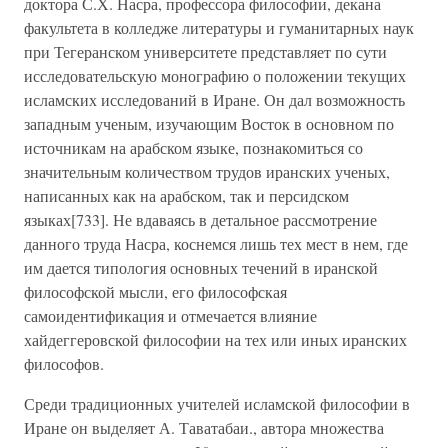
доктора С.Х. Насра, профессора философии, декана
факультета в колледже литературы и гуманитарных наук
при Тегеранском университете представляет по сути
исследовательскую монографию о положении текущих
исламских исследований в Иране. Он дал возможность
западным ученым, изучающим Восток в основном по
источникам на арабском языке, познакомиться со
значительным количеством трудов иранских ученых,
написанных как на арабском, так и персидском
языках[733]. Не вдаваясь в детальное рассмотрение
данного труда Насра, коснемся лишь тех мест в нем, где
им дается типология основных течений в иранской
философской мысли, его философская
самоидентификация и отмечается влияние
хайдеггеровской философии на тех или иных иранских
философов.
Среди традиционных учителей исламской философии в
Иране он выделяет А. Таватабаи., автора множества