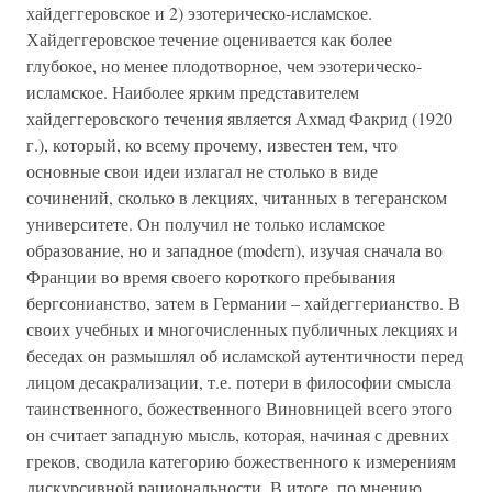
хайдеггеровское и 2) эзотерическо-исламское.
Хайдеггеровское течение оценивается как более
глубокое, но менее плодотворное, чем эзотерическо-
исламское. Наиболее ярким представителем
хайдеггеровского течения является Ахмад Факрид (1920
г.), который, ко всему прочему, известен тем, что
основные свои идеи излагал не столько в виде
сочинений, сколько в лекциях, читанных в тегеранском
университете. Он получил не только исламское
образование, но и западное (modern), изучая сначала во
Франции во время своего короткого пребывания
бергсонианство, затем в Германии – хайдеггерианство. В
своих учебных и многочисленных публичных лекциях и
беседах он размышлял об исламской аутентичности перед
лицом десакрализации, т.е. потери в философии смысла
таинственного, божественного Виновницей всего этого
он считает западную мысль, которая, начиная с древних
греков, сводила категорию божественного к измерениям
дискурсивной рациональности. В итоге, по мнению