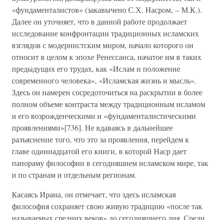
«фундаменталистов» (закавычено С.Х. Насром, – М.К.).
Далее он уточняет, что в данной работе продолжает
исследование конфронтации традиционных исламских
взглядов с модернистским миром, начало которого он
относит в целом к эпохе Ренессанса, начатое им в таких
предыдущих его трудах, как «Ислам и положение
современного человека», «Исламская жизнь и мысль».
Здесь он намерен сосредоточиться на раскрытии в более
полном объеме контраста между традиционным исламом
и его возрожденческими и «фундаменталистическими
проявлениями»[736]. Не вдаваясь в дальнейшее
разъяснение того, что это за проявления, перейдем к
главе одиннадцатой его книги, в которой Наср дает
панораму философии в сегодняшнем исламском мире, так
и по странам и отдельным регионам.
Касаясь Ирана, он отмечает, что здесь исламская
философия сохраняет свою живую традицию «после так
называемых средних веков» до сегодняшнего дня. Среди