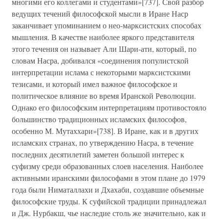
многими его коллегами и студентами»[737]. Свой разбор
ведущих течений философской мысли в Иране Наср
заканчивает упоминанием о нео-марксистских способах
мышления. В качестве наиболее яркого представителя
этого течения он называет Али Шари-ати, который, по
словам Насра, добивался «соединения популистской
интерпретации ислама с некоторыми марксистскими
тезисами, и который имел важное философское и
политическое влияние во время Иранской Революции.
Однако его философским интерпретациям противостояло
большинство традиционных исламских философов,
особенно М. Мутаххари»[738]. В Иране, как и в других
исламских странах, по утверждению Насра, в течение
последних десятилетий заметен большой интерес к
суфизму среди образованных слоев населения. Наиболее
активными иранскими философами в этом плане до 1979
года были Ниматаллахи и Дхахаби, создавшие объемные
философские труды. К суфийской традиции принадлежал
и Дж. Нурбакш, чье наследие столь же значительно, как и