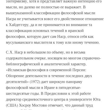
эзотермизму, хотя и представляет важную интенцию его
мысли, но далеко не полностью ее выражает. В
вышеуказанной классификации философской мысли
Насра не учитывается вовсе его двойственное отношение
к Хайдеггеру, да и не принимается во внимание та
классификация основных течений в иранской
философии, которую дает сам Наср, относя себя как
мусульманского мыслителя к тому или иному течению.
С.Х. Наср в небольшом по объему, но в весьма
содержательном очерке, носящем во многом справочно-
библиографический и аналитический характер,
«Исламская философия в современной Персии:
Обозрение деятельности в течение последних двух
десятилетий» (1972) дает широкую панораму
философской мысли в Иране в пятидесятые-
шестидесятые годы. В Предисловии к этой работе
директор средневосточного центра в университете Юта
(США) Хосроу Мостови отмечает, что данный труд