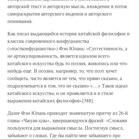
авторский текст и авторскую мысль, вхождение в поток
самораскрытия авторского видения и авторского
понимания.
Как писал выдающийся историк китайской философии и
классик современного конфуцианства
(«постконфуцианства») Фэн Юлань: «Суггестивность, а
не артикулированность, является идеалом всего
китайского искусства будь то поэзия, живопись или что-
нибудь еще. В поэзии, например, то, что поэт хочет
сообщить, часто является не тем, что прямо сказано, а
подразумевается в том, что не сказано <…> Таков идеал
китайского искусства, и он проявляется и в стиле
выражения китайских философов»[388].
Далее Фэн Юлань приводит знаменитую притчу из 26-й
главы «Чжуан-цзы», завершающуюся фразой: «Словами
пользуются для выражения смысла. Постигнув смысл,
забывают о словах. Где бы найти мне забывшего про