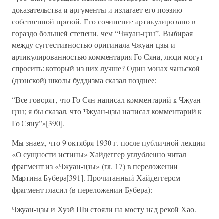
доказательства и аргументы и излагает его поэзию
собственной прозой. Его сочинение артикулировано в
гораздо большей степени, чем “Чжуан-цзы”. Выбирая
между суггестивностью оригинала Чжуан-цзы и
артикулированностью комментария Го Сяна, люди могут
спросить: который из них лучше? Один монах чаньской
(дзэнской) школы буддизма сказал позднее:
“Все говорят, что Го Сян написал комментарий к Чжуан-
цзы; я бы сказал, что Чжуан-цзы написал комментарий к
Го Сяну”»[390].
Мы знаем, что 9 октября 1930 г. после публичной лекции
«О сущности истины» Хайдеггер углубленно читал
фрагмент из «Чжуан-цзы» (гл. 17) в переложении
Мартина Бубера[391]. Прочитанный Хайдеггером
фрагмент гласил (в переложении Бубера):
Чжуан-цзы и Хуэй Ши стояли на мосту над рекой Хао.