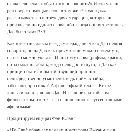
слова человека, чтобы с ним поговорить!» И это уже не
разговор с помощью слов: в том же «Чжуан-цзы»
рассказывается о встрече двух мудрецов, которые не
произнесли ни одного слова, ибо «когда они встретились,
Дао было там»[389].
Как известно, даосы всегда утверждали, что о Дао нельзя
говорить, но на Дао как присутствие можно намекнуть,
на него можно указать. И поэтому слова (рифмы, краски,
ноты) можно забыть, когда цель достигнуто, и Дао как
принцип бытия и бытийствующий принцип
непосредственно усмотрено: ведь поймав зайца,
забывают про силки! А философский текст в Китае –
лишь силки для ловли Дао. И главное в китайском
философском тексте – его наполненность суггестивными
афоризмами.
Процитируем ещё раз Фэн Юланя:
«{Го Сян} обращает намеки и метафоры Чжуан-цзы в