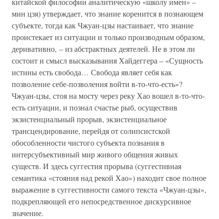
китайской философии аналитическую «школу имен» –
мин цзя) утверждает, что знание коренится в познающем
субъекте, тогда как Чжуан-цзы настаивает, что знание
проистекает из ситуации и только производным образом,
деривативно, – из абстрактных деятелей. Не в этом ли
состоит и смысл высказывания Хайдеггера – «Сущность
истины есть свобода… Свобода являет себя как
позволение себе-позволения войти в-то-что-есть»?
Чжуан-цзы, стоя на мосту через реку Хао вошел в-то-что-
есть ситуации, и познал счастье рыб, осуществив
экзистенциальный прорыв, экзистенциальное
трансцендирование, перейдя от солипсистской
обособленности чистого субъекта познания в
интерсубъективный мир живого общения живых
существ. И здесь суггестия прорыва (суггестивная
семантика «стояния над рекой Хао») находит свое полное
выражение в суггестивности самого текста «Чжуан-цзы»,
подкрепляющей его непосредственное дискурсивное
значение.