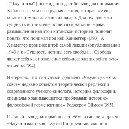
{“Чжуан-цзы”} неожиданно дает больше для понимания
Хайдеггера, чем его трудная лекция, которая все еще
остается темной для многих людей. Для тех, для кого
сущность истины еще остается скрытой во мраке,
размышления над этой китайской историей позволят
понять, что понимал под ней Хайдеггер»[393]. А
Хайдеггер произнес в той самой лекции (опубликована в
1943 г.): «Сущность истины есть свобода… Свобода
являет себя как позволение себе-позволения войти в-то-
что-есть»[394].
Интересно, что этот самый фрагмент «Чжуан-цзы» стал
совсем недавно объектом теоретической рефлексии
современного ученого-синолога, историка философии,
специально занимающегося проблемами историко-
философской герменевтики – Роджером Эймсом[395].
Главный вывод, который делает Эймс из анализа притчи
«Чжуан-цзы» таков – Хуэй Ши (представлявший в