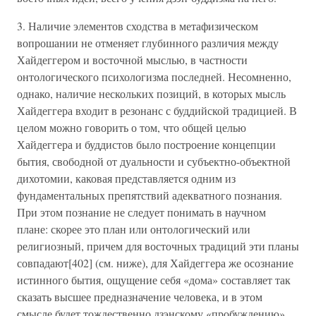
3. Наличие элементов сходства в метафизическом
вопрошании не отменяет глубинного различия между
Хайдеггером и восточной мыслью, в частности
онтологического психологизма последней. Несомненно,
однако, наличие нескольких позиций, в которых мысль
Хайдеггера входит в резонанс с буддийской традицией. В
целом можно говорить о том, что общей целью
Хайдеггера и буддистов было построение концепции
бытия, свободной от дуальности и субъектно-объектной
дихотомии, каковая представляется одним из
фундаментальных препятствий адекватного познания.
При этом познание не следует понимать в научном
плане: скорее это план или онтологический или
религиозный, причем для восточных традиций эти планы
совпадают[402] (см. ниже), для Хайдеггера же осознание
истинного бытия, ощущение себя «дома» составляет так
сказать высшее предназначение человека, и в этом
смысле будет тождественно дзэнскому «пробуждению»