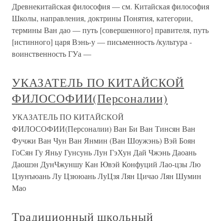
Древнекитайская философия — см. Китайская философия
Школы, направления, доктрины Понятия, категории,
термины Ван дао — путь [совершенного] правителя, путь
[истинного] царя Вэнь-у — письменность /культура -
воинственность ГУа —
УКАЗАТЕЛЬ ПО КИТАЙСКОЙ
ФИЛОСОФИИ(Персоналии)
УКАЗАТЕЛЬ ПО КИТАЙСКОЙ
ФИЛОСОФИИ(Персоналии) Ван Би Ван Тинсян Ван
Фучжи Ван Чун Ван Янмин (Ван Шоужэнь) Вэй Боян
ГоСян Гу Яньу Гунсунь Лун ГэХун Дай Чжэнь Даоань
Даошэн ДунЧжуншу Кан Ювэй Конфуций Лао-цзы Лю
Цзунъюань Лу Цзююань ЛуЦзя Лян Цичао Лян Шумин
Мао
Традиционный школьный