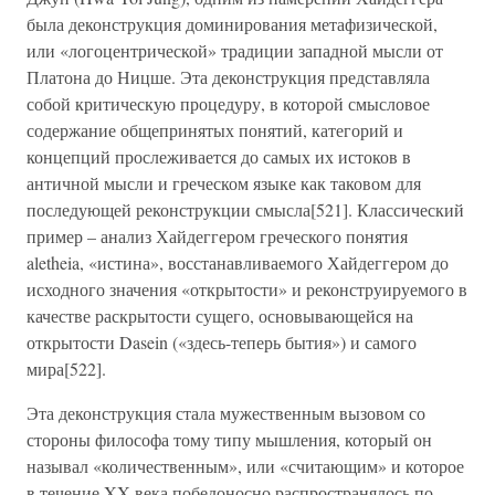
была деконструкция доминирования метафизической,
или «логоцентрической» традиции западной мысли от
Платона до Ницше. Эта деконструкция представляла
собой критическую процедуру, в которой смысловое
содержание общепринятых понятий, категорий и
концепций прослеживается до самых их истоков в
античной мысли и греческом языке как таковом для
последующей реконструкции смысла[521]. Классический
пример – анализ Хайдеггером греческого понятия
aletheia, «истина», восстанавливаемого Хайдеггером до
исходного значения «открытости» и реконструируемого в
качестве раскрытости сущего, основывающейся на
открытости Dasein («здесь-теперь бытия») и самого
мира[522].
Эта деконструкция стала мужественным вызовом со
стороны философа тому типу мышления, который он
называл «количественным», или «считающим» и которое
в течение XX века победоносно распространялось по