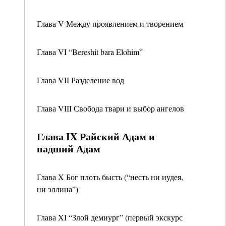
Глава V Между проявлением и творением
Глава VI “Bereshit bara Elohim”
Глава VII Разделение вод
Глава VIII Свобода твари и выбор ангелов
Глава IX Райский Адам и
падший Адам
Глава X Бог плоть бысть (“несть ни иудея,
ни эллина”)
Глава XI “Злой демиург” (первый экскурс