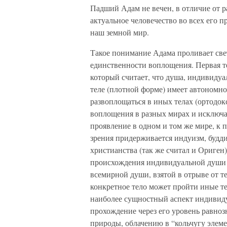
Падший Адам не вечен, в отличие от р
актуальное человечество во всех его п
наш земной мир.
Такое понимание Адама проливает све
единственности воплощения. Первая т
который считает, что душа, индивидуа
теле (плотной форме) имеет автономн
развоплощаться в иных телах (ортодо
воплощения в разных мирах и исключа
проявление в одном и том же мире, к п
зрения придерживается индуизм, будди
христианства (так же считал и Ориген
происхождения индивидуальной души н
всемирной души, взятой в отрыве от т
конкретное тело может пройти иные те
наиболее сущностный аспект индивиду
прохождение через его уровень равноз
природы, облачению в “кольчугу элеме