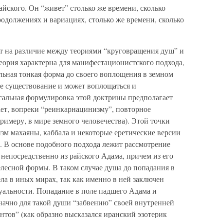
айского. Он “живет” столько же времени, сколько
родолжениях и вариациях, столько же времени, сколько
т на различие между теориями “круговращения душ” и
еория характерна для манифестационистского подхода,
льная тонкая форма до своего воплощения в земном
ое существование и может воплощаться и
ксальная формулировка этой доктрины предполагает
ет, вопреки “реинкарнацинизму”, повторное
римеру, в мире земного человечества). Этой точки
зм махаяны, каббала и некоторые еретические версии
). В основе подобного подхода лежит рассмотрение
епосредственно из райского Адама, причем из его
елесной формы. В таком случае душа до попадания в
ла в иных мирах, так как именно в ней заключен
альности. Попадание в поле падшего Адама и
начно для такой души “забвению” своей внутренней
нтов” (как образно высказался иранский эзотерик