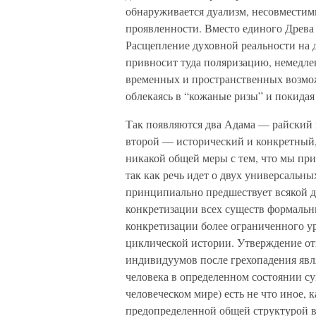
обнаруживается дуализм, несовместим
проявленности. Вместо единого Древа
Расщепление духовной реальности на д
привносит туда поляризацию, немедл
временных и пространственных возмож
облекаясь в “кожаные ризы” и покидая 
Так появляются два Адама — райский
второй — исторический и конкретный,
никакой общей меры с тем, что мы пр
так как речь идет о двух универсальн
принципиально предшествует всякой 
конкретизации всех существ формальны
конкретизации более ограниченного ур
циклической истории. Утверждение от
индивидуумов после грехопадения явл
человека в определенном состоянии с
человеческом мире) есть не что иное, 
предопределенной общей структурой ви