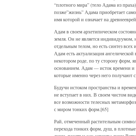
“плотного мира” (тело Адама из праха)
позже”жизнь” Адама приобретает само
имя которой и означает на древнеевре
Адам в своем архетипическом состоянии
земля. Он не является индивидуумом, 
отдельным телом, но есть синтез всех
Адам есть актуализация ангелической в
некотором роде, по ту сторону форм, 
основанием. Адам — исток времени и п
которые именно через него получают с
Будучи истоком пространства и времен
не вступает в них. В своем чистом вид
все возможности телесных метаморфоз
с миром тонких форм.[65]
Рай, отмеченный растительным символи
перехода тонких форм, душ, в плотные
души, понятые как аспекты души Ветхо