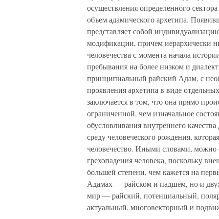
осуществления определенного сектора
объем адамического архетипа. Появивш
представляет собой индивидуализацию 
модификации, причем иерархически ни
человечества с момента начала истории,
пребывания на более низком и диалек
принципиальный райский Адам, с необ
проявления архетипа в виде отдельн
заключается в том, что она прямо про
ограниченной, чем изначальное состоя
обусловливания внутреннего качества
среду человеческого рождения, которая
человечество. Иными словами, можно с
грехопадения человека, поскольку вне
большей степени, чем кажется на перв
Адамах — райском и падшем, но и дву
мир — райский, потенциальный, поля
актуальный, многовекторный и подви