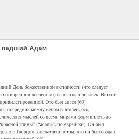
и падший Адам
ледний День божественной активности (что следует
и сотворенной вселенной) был создан человек, Ветхий
 привилегированной. Это был ангел,[60]
я, посредник между небом и землей, ось,
лических мыслей со всеми мирами форм вплоть до
 “красной глины” (“adama”, по-еврейски). Он был
ство с Творцом запечатлено в том, что он был создан
то “по подобию”.[62]