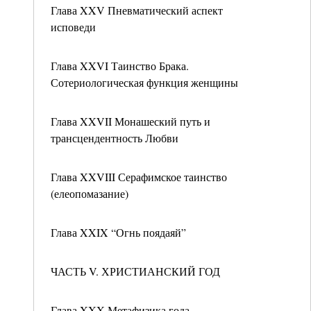
Глава XXV Пневматический аспект
исповеди
Глава XXVI Таинство Брака.
Сотериологическая функция женщины
Глава XXVII Монашеский путь и
трансцендентность Любви
Глава XXVIII Серафимское таинство
(елеопомазание)
Глава XXIX “Огнь поядаяй”
ЧАСТЬ V. ХРИСТИАНСКИЙ ГОД
Глава XXX Метафизика года