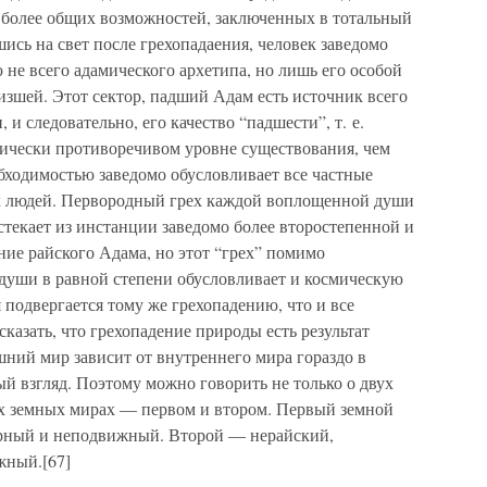
 более общих возможностей, заключенных в тотальный
ись на свет после грехопадаения, человек заведомо
не всего адамического архетипа, но лишь его особой
зшей. Этот сектор, падший Адам есть источник всего
 и следовательно, его качество “падшести”, т. е.
тически противоречивом уровне существования, чем
ходимостью заведомо обусловливает все частные
ых людей. Первородный грех каждой воплощенной души
истекает из инстанции заведомо более второстепенной и
ние райского Адама, но этот “грех” помимо
 души в равной степени обусловливает и космическую
 подвергается тому же грехопадению, что и все
казать, что грехопадение природы есть результат
шний мир зависит от внутреннего мира гораздо в
ый взгляд. Поэтому можно говорить не только о двух
х земных мирах — первом и втором. Первый земной
рный и неподвижный. Второй — нерайский,
жный.[67]