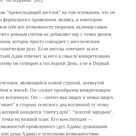
ак “превосходящий ангелов” на том основании, что он
 формального проявления, являясь, в некотором
мом себе все возможности творения, включая самые
ичего ровным счетом не добавляет ему с точки зрения
ения, которое просто совпадает с ангелическим
ловеческом духе. Если ангелы отвечают за все
тхий Адам отвечает за него в смысле конкретизации
тому он сотворен в последний День, а не в Первый
человек, являющийся осевой струной, натянутой
бом и землей. Он служит прообразом конкретизации
щих вселенную. Он — синтез мыслящих и немыслящих
гивает” в сторону телесного дна вселенной ту точку
в которой находится “синтез душ”, “золотой зародыш”.
й точки на низший план. Его конституция —
озможностей проявленного (дух Адама) душевными
ь или душа Адама) и телесными возможностями