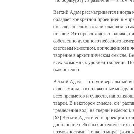
Ветхий Адам рассматривается иногда к
обладает конкретной проекцией в миры
смысле, ангелом, тотализовавшем в са
низшие. Это превосходство, однако, н
собственно духовного небесного измер
световым качеством, воплощенном в че
творение в архетипическом смысле, Ве
всех возможных уровней творения. Поэ
(как ангелы).
Ветхий Адам — это универсальный все
сквозь миры, расположенные между не
всех предметов и существ, наполняю
тварей. В некотором смысле, он “растя
“разделения вод” на тверди небесной, 
[63] Ветхий Адам и есть проекция это
дополнение небесных ангелических в
возможностями “тонкого мира” (жизн