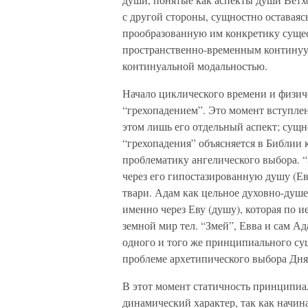
с другой стороны, сущностно оставаясь
прообразованную им конкретику сущес
пространственно-временным континуу
континуальной модальностью.
Начало циклического времени и физич
“грехопадением”. Это момент вступлен
этом лишь его отдельный аспект; сущн
“грехопадения” объясняется в Библии 
проблематику ангелического выбора. “
через его гипостазированную душу (Е
твари. Адам как цельное духовно-душ
именно через Еву (душу), которая по 
земной мир тел. “Змей”, Евва и сам Ад
одного и того же принципиального су
проблеме архетипического выбора Дня
В этот момент статичность принципиа
динамический характер, так как начин