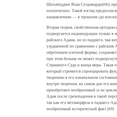
Шихабоддин Яхья Сухраварди[68]) при
психических. Такой взгляд предполагае
направлениях — в прошлом (до воплощ
Вторая теория, свойственная ортодокс
подвергается индивидуации только в м
райского Адама, но из падшего, чья в
ухудшенной по сравнению с райским А
обретением плотной формы, сохраняет 
при этом больше не может подвергнут
Страшного Суда и конца мира. Такая п
который стремится спроецировать фун
творению в его изначальном состоянии
внутри творения, на самом дне его ко
приобретают необратимый (а не цикли
Адам после грехопадения в такой перс
так как его метаморфоза в падшего Ад
необратимый исторический факт.[69]