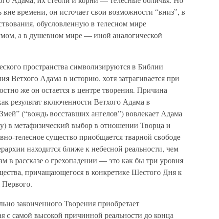
 вне времени, он источает свои возможности “вниз”, в
твования, обусловленную в телесном мире
мом, а в душевном мире — иной аналогической
еского пространства символизируются в Библии
ия Ветхого Адама в историю, хотя затрагивается при
остно же он остается в центре творения. Причина
как результат включенности Ветхого Адама в
Змей” (“вождь восставших ангелов”) вовлекает Адама
ву) в метафизический выбор в отношении Творца и
евно-телесное существо приобщается тварной свободе
иерархии находится ближе к небесной реальности, чем
ам в рассказе о грехопадении — это как бы три уровня
щества, причащающегося в конкретике Шестого Дня к
 Первого.
льно законченного Творения приобретает
ая с самой высокой причинной реальности до конца