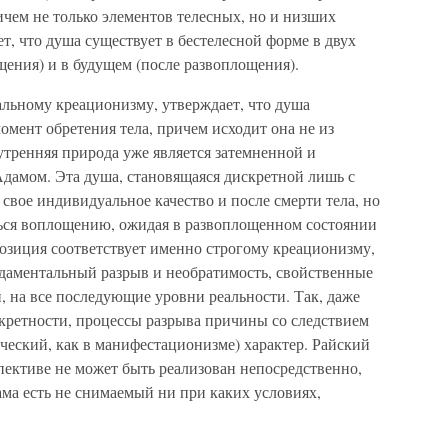
чем не только элементов телесных, но и низших
т, что душа существует в бестелесной форме в двух
ения) и в будущем (после развоплощения).
альному креационизму, утверждает, что душа
омент обретения тела, причем исходит она не из
нутренняя природа уже является затемненной и
дамом. Эта душа, становящаяся дискретной лишь с
свое индивидуальное качество и после смерти тела, но
ься воплощению, ожидая в развоплощенном состоянии
озиция соответствует именно строгому креационизму,
даментальный разрыв и необратимость, свойственные
, на все последующие уровни реальности. Так, даже
нкретности, процессы разрыва причины со следствием
ческий, как в манифестационизме) характер. Райский
пективе не может быть реализован непосредственно,
ама есть не снимаемый ни при каких условиях,