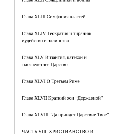
Глава XLIII Симфония властей
Глава XLIV Теократия и тирания/
иудейство и эллинство
Глава XLV Византия, катехон и
тысячелетнее Царство
Глава XLVI О Третьем Риме
Глава XLVII Краткий эон “Державной”
Глава XLVIII “Да приидет Царствие Твое”
ЧАСТЬ VIII. ХРИСТИАНСТВО И