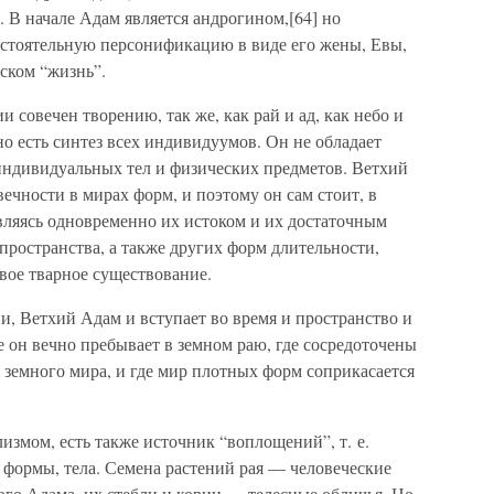
. В начале Адам является андрогином,[64] но
стоятельную персонификацию в виде его жены, Евы,
йском “жизнь”.
 совечен творению, так же, как рай и ад, как небо и
но есть синтез всех индивидуумов. Он не обладает
 индивидуальных тел и физических предметов. Ветхий
ечности в мирах форм, и поэтому он сам стоит, в
являясь одновременно их истоком и их достаточным
ространства, а также других форм длительности,
вое тварное существование.
и, Ветхий Адам и вступает во время и пространство и
е он вечно пребывает в земном раю, где сосредоточены
 земного мира, и где мир плотных форм соприкасается
змом, есть также источник “воплощений”, т. е.
 формы, тела. Семена растений рая — человеческие
го Адама, их стебли и корни — телесные обличья. Но