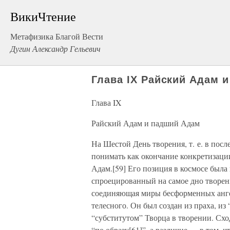
ВикиЧтение
Метафизика Благой Вести
Дугин Александр Гельевич
Глава IX Райский Адам 
Глава IX
Райский Адам и падший Адам
На Шестой День творения, т. е. в пос
понимать как окончание конкретизаци
Адам.[59] Его позиция в космосе была
спроецированный на самое дно творени
соединяющая миры бесформенных анге
телесного. Он был создан из праха, из
“субститутом” Творца в творении. Сход
“по образу[61]”, а различие — в том, ч