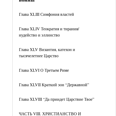
Глава XLIII Симфония властей
Глава XLIV Теократия и тирания/
иудейство и эллинство
Глава XLV Византия, катехон и
тысячелетнее Царство
Глава XLVI О Третьем Риме
Глава XLVII Краткий эон “Державной”
Глава XLVIII “Да приидет Царствие Твое”
ЧАСТЬ VIII. ХРИСТИАНСТВО И