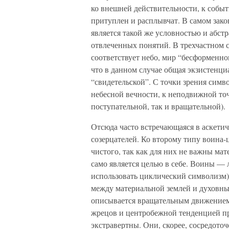
ко внешней действительности, к событ
притуплен и расплывчат. В самом зако
является такой же условностью и абст
отвлеченных понятий. В трехчастном 
соответствует небо, мир “бесформенно
что в данном случае общая экзистенци
“свидетельской”. С точки зрения симв
небесной вечности, к неподвижной точ
поступательной, так и вращательной).
Отсюда часто встречающаяся в аскети
созерцателей. Ко второму типу воина
чистого, так как для них не важны мат
само является целью в себе. Воины —
использовать циклический символизм
между материальной землей и духовны
описывается вращательным движением
жрецов и центробежной тенденцией п
экстравертны. Они, скорее, сосредото