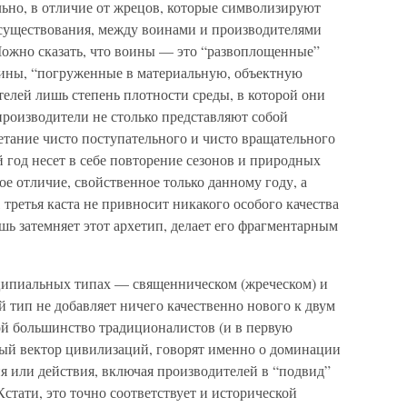
льно, в отличие от жрецов, которые символизируют
существования, между воинами и производителями
Можно сказать, что воины — это “развоплощенные”
оины, “погруженные в материальную, объектную
телей лишь степень плотности среды, в которой они
 производители не столько представляют собой
етание чисто поступательного и чисто вращательного
 год несет в себе повторение сезонов и природных
ое отличие, свойственное только данному году, а
 третья каста не привносит никакого особого качества
шь затемняет этот архетип, делает его фрагментарным
ципиальных типах — священническом (жреческом) и
й тип не добавляет ничего качественно нового к двум
ой большинство традиционалистов (и в первую
ьный вектор цивилизаций, говорят именно о доминации
я или действия, включая производителей в “подвид”
Кстати, это точно соответствует и исторической