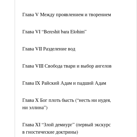
Глава V Между проявлением и творением
Глава VI “Bereshit bara Elohim”
Глава VII Разделение вод
Глава VIII Свобода твари и выбор ангелов
Глава IX Райский Адам и падший Адам
Глава X Бог плоть бысть (“несть ни иудея,
ни эллина”)
Глава XI “Злой демиург” (первый экскурс
в гностические доктрины)