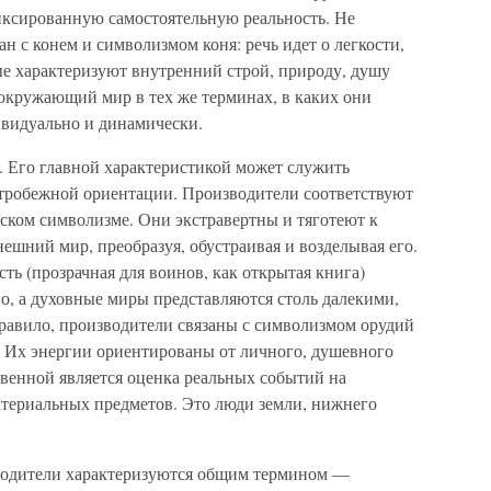
ксированную самостоятельную реальность. Не
н с конем и символизмом коня: речь идет о легкости,
е характеризуют внутренний строй, природу, душу
кружающий мир в тех же терминах, в каких они
ивидуально и динамически.
. Его главной характеристикой может служить
тробежной ориентации. Производители соответствуют
ком символизме. Они экстравертны и тяготеют к
нешний мир, преобразуя, обустраивая и возделывая его.
ть (прозрачная для воинов, как открытая книга)
о, а духовные миры представляются столь далекими,
правило, производители связаны с символизмом орудий
д. Их энергии ориентированы от личного, душевного
ственной является оценка реальных событий на
териальных предметов. Это люди земли, нижнего
зводители характеризуются общим термином —