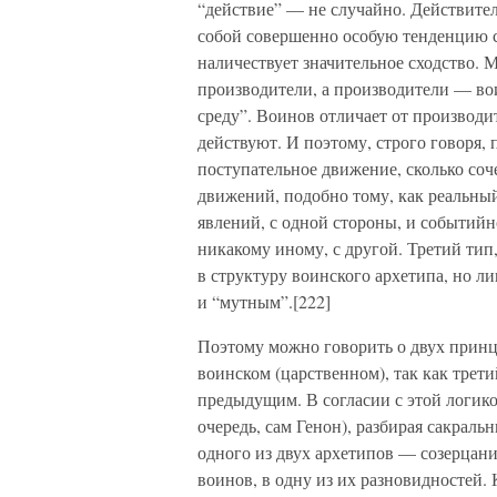
“действие” — не случайно. Действите
собой совершенно особую тенденцию 
наличествует значительное сходство. 
производители, а производители — в
среду”. Воинов отличает от производи
действуют. И поэтому, строго говоря,
поступательное движение, сколько соч
движений, подобно тому, как реальный
явлений, с одной стороны, и событийн
никакому иному, с другой. Третий тип,
в структуру воинского архетипа, но ли
и “мутным”.[222]
Поэтому можно говорить о двух прин
воинском (царственном), так как трети
предыдущим. В согласии с этой логик
очередь, сам Генон), разбирая сакрал
одного из двух архетипов — созерцани
воинов, в одну из их разновидностей. 