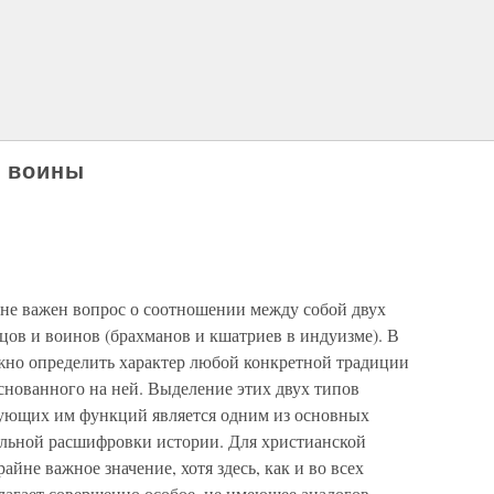
и воины
йне важен вопрос о соотношении между собой двух
цов и воинов (брахманов и кшатриев в индуизме). В
жно определить характер любой конкретной традиции
снованного на ней. Выделение этих двух типов
твующих им функций является одним из основных
альной расшифровки истории. Для христианской
айне важное значение, хотя здесь, как и во всех
лагает совершенно особое, не имеющее аналогов