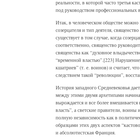
реальности, в которой часто третья ка
под руководством профессиональных в
Итак, в человеческом обществе можно
созерцателя и тип деятеля, священство
существует в том случае, когда созерц
соответственно, священство руководит
священства как “духовное влыдычество”
“временной властью”.[223] Нарушение
кшатриев” (т. е. воинов) и считает, чт
следствием такой “революции”, восста
История западного Средневековья дае
между этими двумя архетипами начинае
вырождается и все более вмешивается 
власть”, а светские правители, воины 
полную независимость как в политиче
образцами этих двух аспектов “кастов
и абсолютистская Франция.