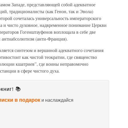
самом Западе, представляющей собой адекватное
ий, традиционалисты (как Генон, так и Эвола)
оторой сочеталась универсальность императорского
а и чисто духовное, надвременное понимание Церкви
ператоров Гогенштауфенов воплощала в себе две
 антиабсолютизм (анти-Франция).
вляется синтезом и вершиной адекватного сочетания
отивостоит как чистой теократии, где священство
волюции кшатриев”, где воины неправомочно
танции в сфере чистого духа.
книг! 📚
писки в подарок
и наслаждайся