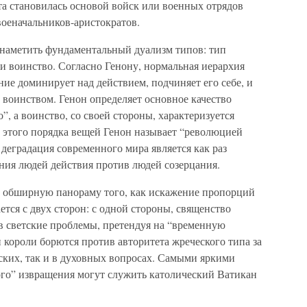
ста становилась основой войск или военных отрядов
оеначальников-аристократов.
 наметить фундаментальный дуализм типов: тип
 и воинство. Согласно Генону, нормальная иерархия
ание доминирует над действием, подчиняет его себе, и
 воинством. Генон определяет основное качество
, а воинство, со своей стороны, характеризуется
 этого порядка вещей Генон называет “революцией
о деградация современного мира является как раз
ния людей действия против людей созерцания.
т обширную панораму того, как искажение пропорций
тся с двух сторон: с одной стороны, священство
в светские проблемы, претендуя на “временную
и короли борются против авторитета жреческого типа за
ских, так и в духовных вопросах. Самыми яркими
ого” извращения могут служить католический Ватикан