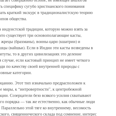
ять специфику сугубо христианского понимания
лать краткий экскурс в традиционалистскую теорию
ипов общества.
 в индуистской традиции, которую можно взять за
, что существует три основополагающие касты,
 жрецы (брахманы), воины-цари (кшатрии) и
цы (вайшьи). Если в Индии эти касты возведены в
туты, то в других цивилизациях это деление
м случае, если кастовый принцип не имеет четкого
юди по качеству своей внутренней природы с
новные категории.
рцанию. Этот тип изначально предрасположен к
е миры, к “интровертности”, к центробежной
ции. Созерцатели безо всякого усилия схватывают
го порядка — так же естественно, как обычные люди
Параллельно этой тяге ко внутреннему, весомость
ского, священнического склада под сомнение, интерес