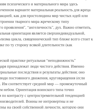
иям психического и материального мира здесь
нченном варианте материальная реальность для жреца
ракцией, как для простолюдина мир чистых идей или
строении тварного мира жреческому типу
го проявления”, “ангеличность”, дух. Важно отметить,
альная ориентация является сверхиндивидуальной,
олизма цикла, священнический тип ближе всего стоит к
ке по ту сторону всякой длительности (как
ческой практике ритуальная “неподвижность”
-царя принадлежат люди чистого действия. Именно
ериальные последствия и результаты действия; оно
 люди постоянного движения, круговращения (если
). Им соответствует средний мир — промежуточный
м небом. Ориентация воинского типа точно
 по контрасту с центростремительной тенденцией
роизводителей. Воины не интровертны и не
чены на своей собственной личности, которую они