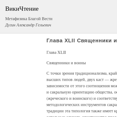
ВикиЧтение
Метафизика Благой Вести
Дугин Александр Гельевич
Глава XLII Священники 
Глава XLII
Священники и воины
С точки зрения традиционализма, кра
высших типов людей, двух каст — жре
зависимости от этого соотношения мо
и сакральную ориентацию общества, о
(жреческого и воинского) и соответс
методологических инструментов сакр
традиции эта типология также имеет кр
остальных случаях, христианство пред