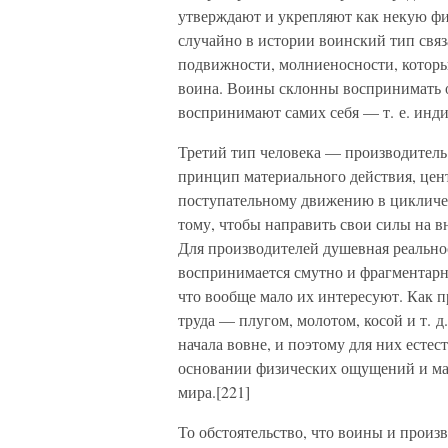
утверждают и укрепляют как некую фи
случайно в истории воинский тип связа
подвижности, молниеносности, которы
воина. Воины склонны воспринимать о
воспринимают самих себя — т. е. инд
Третий тип человека — производитель
принцип материального действия, цен
поступательному движению в цикличес
тому, чтобы направить свои силы на в
Для производителей душевная реальнос
воспринимается смутно и фрагментарн
что вообще мало их интересуют. Как 
труда — плугом, молотом, косой и т. 
начала вовне, и поэтому для них есте
основании физических ощущений и ма
мира.[221]
То обстоятельство, что воины и прои