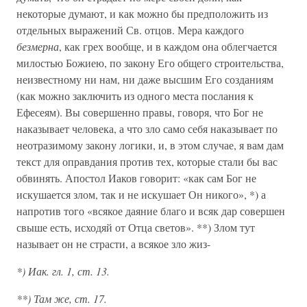
некоторые думают, и как можно бы предположить из
отдельных выражений Св. отцов. Мера каждого
безмерна
, как грех вообще, и в каждом она облегчается
милостью Божиею, по закону Его общего строительства,
неизвестному ни нам, ни даже высшим Его созданиям
(как можно заключить из одного места послания к
Ефесеям). Вы совершенно правы, говоря, что Бог не
наказывает человека, а что зло само себя наказывает по
неотразимому закону логики, и, в этом случае, я вам дам
текст для оправдания против тех, которые стали бы вас
обвинять. Апостол Иаков говорит: «как сам Бог не
искушается злом, так и не искушает Он никого», *) а
напротив того «всякое даяние благо и всяк дар совершен
свыше есть, исходяй от Отца светов». **) Злом тут
называет он не страсти, а всякое зло жиз-
*) Иак. гл. 1, ст. 13.
**) Там же, ст. 17.