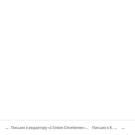
←
→
Письмо к редактору «L’Union Chretienne» о значении слов: «Кафолический» и «Соборный» по поводу речи иезуита отца Гагарина. 1860
Письмо к К. С. Аксакову о молитве и о чудесах