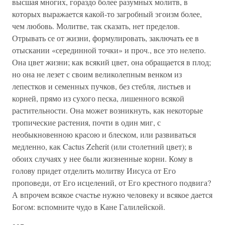
высшая многих, гораздо более разумных молитв, в
которых выражается какой-то загробный эгоизм более,
чем любовь. Молитве, так сказать, нет пределов.
Отрывать се от жизни, формулировать, заключать ее в
отыскании «серединной точки» и проч., все это нелепо.
Она цвет жизни; как всякий цвет, она обращается в плод;
но она не лезет с своим великолепным венком из
лепестков и семенных пучков, без стебля, листьев и
корней, прямо из сухого песка, лишенного всякой
растительности. Она может возникнуть, как некоторые
тропические растения, почти в один миг, с
необыкновенною красою и блеском, или развиваться
медленно, как Cactus Zeherit (или столетний цвет); в
обоих случаях у нее были жизненные корни. Кому в
голову придет отделить молитву Иисуса от Его
проповеди, от Его исцелений, от Его крестного подвига?
А впрочем всякое счастье нужно человеку и всякое дается
Богом: вспомните чудо в Кане Галилейской.