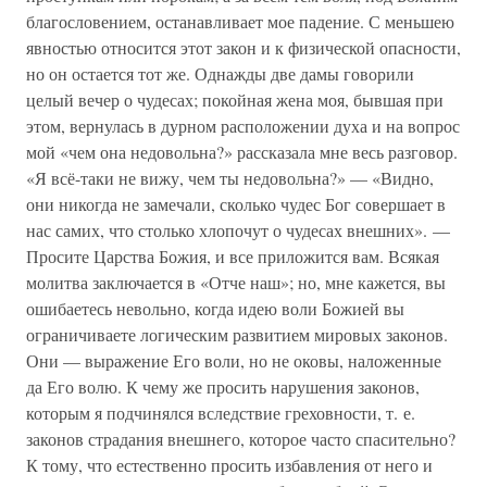
благословением, останавливает мое падение. С меньшею
явностью относится этот закон и к физической опасности,
но он остается тот же. Однажды две дамы говорили
целый вечер о чудесах; покойная жена моя, бывшая при
этом, вернулась в дурном расположении духа и на вопрос
мой «чем она недовольна?» рассказала мне весь разговор.
«Я всё-таки не вижу, чем ты недовольна?» — «Видно,
они никогда не замечали, сколько чудес Бог совершает в
нас самих, что столько хлопочут о чудесах внешних». —
Просите Царства Божия, и все приложится вам. Всякая
молитва заключается в «Отче наш»; но, мне кажется, вы
ошибаетесь невольно, когда идею воли Божией вы
ограничиваете логическим развитием мировых законов.
Они — выражение Его воли, но не оковы, наложенные
да Его волю. К чему же просить нарушения законов,
которым я подчинялся вследствие греховности, т. е.
законов страдания внешнего, которое часто спасительно?
К тому, что естественно просить избавления от него и