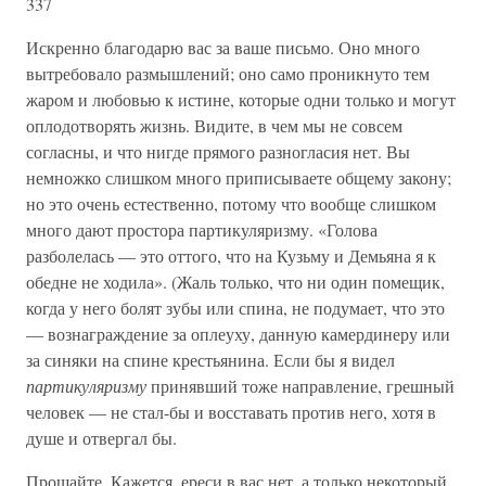
337
Искренно благодарю вас за ваше письмо. Оно много
вытребовало размышлений; оно само проникнуто тем
жаром и любовью к истине, которые одни только и могут
оплодотворять жизнь. Видите, в чем мы не совсем
согласны, и что нигде прямого разногласия нет. Вы
немножко слишком много приписываете общему закону;
но это очень естественно, потому что вообще слишком
много дают простора партикуляризму. «Голова
разболелась — это оттого, что на Кузьму и Демьяна я к
обедне не ходила». (Жаль только, что ни один помещик,
когда у него болят зубы или спина, не подумает, что это
— вознаграждение за оплеуху, данную камердинеру или
за синяки на спине крестьянина. Если бы я видел
партикуляризму
принявший тоже направление, грешный
человек — не стал-бы и восставать против него, хотя в
душе и отвергал бы.
Прощайте. Кажется, ереси в вас нет, а только некоторый