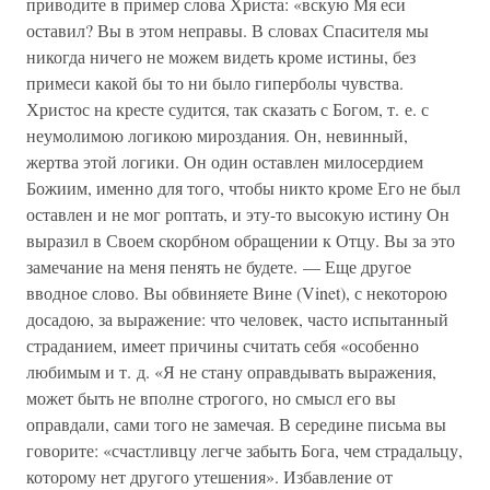
приводите в пример слова Христа: «вскую Мя еси
оставил? Вы в этом неправы. В словах Спасителя мы
никогда ничего не можем видеть кроме истины, без
примеси какой бы то ни было гиперболы чувства.
Христос на кресте судится, так сказать с Богом, т. е. с
неумолимою логикою мироздания. Он, невинный,
жертва этой логики. Он один оставлен милосердием
Божиим, именно для того, чтобы никто кроме Его не был
оставлен и не мог роптать, и эту-то высокую истину Он
выразил в Своем скорбном обращении к Отцу. Вы за это
замечание на меня пенять не будете. — Еще другое
вводное слово. Вы обвиняете Вине (Vinet), с некоторою
досадою, за выражение: что человек, часто испытанный
страданием, имеет причины считать себя «особенно
любимым и т. д. «Я не стану оправдывать выражения,
может быть не вполне строгого, но смысл его вы
оправдали, сами того не замечая. В середине письма вы
говорите: «счастливцу легче забыть Бога, чем страдальцу,
которому нет другого утешения». Избавление от