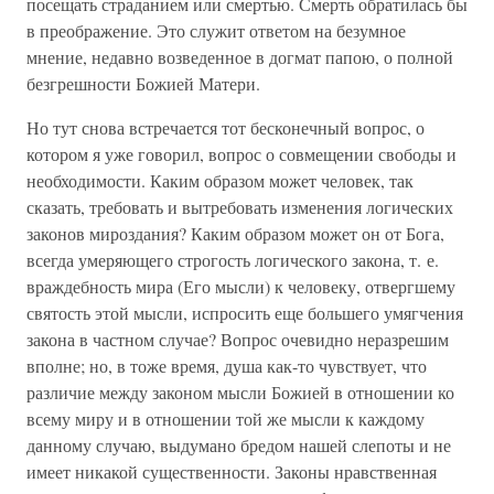
посещать страданием или смертью. Смерть обратилась бы
в преображение. Это служит ответом на безумное
мнение, недавно возведенное в догмат папою, о полной
безгрешности Божией Матери.
Но тут снова встречается тот бесконечный вопрос, о
котором я уже говорил, вопрос о совмещении свободы и
необходимости. Каким образом может человек, так
сказать, требовать и вытребовать изменения логических
законов мироздания? Каким образом может он от Бога,
всегда умеряющего строгость логического закона, т. е.
враждебность мира (Его мысли) к человеку, отвергшему
святость этой мысли, испросить еще большего умягчения
закона в частном случае? Вопрос очевидно неразрешим
вполне; но, в тоже время, душа как-то чувствует, что
различие между законом мысли Божией в отношении ко
всему миру и в отношении той же мысли к каждому
данному случаю, выдумано бредом нашей слепоты и не
имеет никакой существенности. Законы нравственная