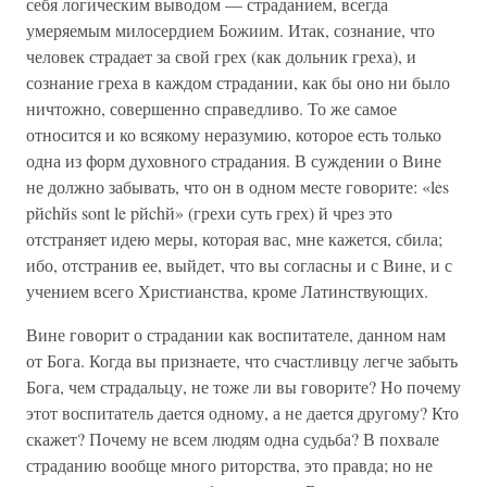
себя логическим выводом — страданием, всегда
умеряемым милосердием Божиим. Итак, сознание, что
человек страдает за свой грех (как дольник греха), и
сознание греха в каждом страдании, как бы оно ни было
ничтожно, совершенно справедливо. То же самое
относится и ко всякому неразумию, которое есть только
одна из форм духовного страдания. В суждении о Вине
не должно забывать, что он в одном месте говорите: «les
pйchйs sont le pйchй» (грехи суть грех) й чрез это
отстраняет идею меры, которая вас, мне кажется, сбила;
ибо, отстранив ее, выйдет, что вы согласны и с Вине, и с
учением всего Христианства, кроме Латинствующих.
Вине говорит о страдании как воспитателе, данном нам
от Бога. Когда вы признаете, что счастливцу легче забыть
Бога, чем страдальцу, не тоже ли вы говорите? Но почему
этот воспитатель дается одному, а не дается другому? Кто
скажет? Почему не всем людям одна судьба? В похвале
страданию вообще много риторства, это правда; но не