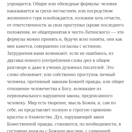
упрощается. Общие или обиходные формулы: человек
наказывается за грехи несчастием, или посредством
жизненного горя освобождается, положим хоть отчасти,
от ответственности за свои проступки (кроме последнего
положения, не общепринятая и чисто-Латинского) — эти
формулы можно принять и, будучи ясно поняты, они как
мне кажется, совершенно согласны с истиною.
Затруднения ваши возникают, если не ошибаюсь, из
двусмысленного употребления слова
грех
в общем
разговоре и даже в учении духовных писателей. Это
слово обозначает: или собственно проступок личный
человека, противный законам Божией правды, или общее
отношение человечества к Богу, возникшее из
первоначального нарушения закона, предписанного
человеку. Мир есть творение, мысль Божия, и, сам по
себе, он представляет полную и строгую гармонию
красоты и блаженства. Дух, нарушающий закон
Божественной правды, становится, по необходимости, в
состояние вражды с Божиею мыслию, с гармонией