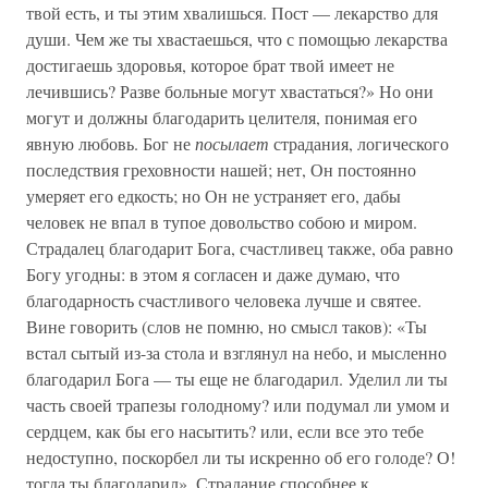
твой есть, и ты этим хвалишься. Пост — лекарство для
души. Чем же ты хвастаешься, что с помощью лекарства
достигаешь здоровья, которое брат твой имеет не
лечившись? Разве больные могут хвастаться?» Но они
могут и должны благодарить целителя, понимая его
явную любовь. Бог не
посылает
страдания, логического
последствия греховности нашей; нет, Он постоянно
умеряет его едкость; но Он не устраняет его, дабы
человек не впал в тупое довольство собою и миром.
Страдалец благодарит Бога, счастливец также, оба равно
Богу угодны: в этом я согласен и даже думаю, что
благодарность счастливого человека лучше и святее.
Вине говорить (слов не помню, но смысл таков): «Ты
встал сытый из-за стола и взглянул на небо, и мысленно
благодарил Бога — ты еще не благодарил. Уделил ли ты
часть своей трапезы голодному? или подумал ли умом и
сердцем, как бы его насытить? или, если все это тебе
недоступно, поскорбел ли ты искренно об его голоде? О!
тогда ты благодарил». Страдание способнее к