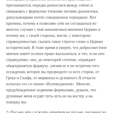
притаиваются, нередко разноглася между собою и
связываясь с формулою топкими нитями диалектики,
допускающими почти совершенное отрицание. Вот
причина, почему я позволяю себе не соглашаться во
многих случаях с
так называемым
мнением Церкви и
почему вы, с своей стороны, могли, с некоторою
справедливостью, сказать такое строгое слово о Церкви
исторической. В тоже время я уверен, что добросовестное
мнение имеет полное право высказаться, и что, если оно
справедливо, оно, до некоторой степени, оправдает
общепринятую формулу, уясняя ее и не встретив того
осуждения, которое вы предвидите со всех сторон, от
Грека и Скифа, от мирянина и духовного Я отчасти
испытал это со своим «Исповеданием». Многие,
предубежденные ходячими формулами, думали, что
духовные меня осудят чуть-чуть не на костер; а на
поверку вы-
*) Письмо это служить ответом на письмо, писанное по