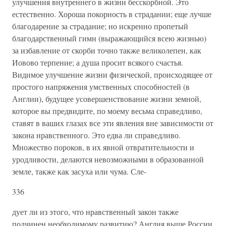
улучшения внутреннего в жизни бесскорбной. Это
естественно. Хороша покорность в страдании; еще лучше
благодарение за страдание; но искренно пропетый
благодарственный гимн (выражающийся всею жизнью)
за избавление от скорби точно также великолепен, как
Иовово терпение; а душа просит всякого счастья.
Видимое улучшение жизни физической, происходящее от
простого напряжения умственных способностей (в
Англии), будущее усовершенствование жизни земной,
которое вы предвидите, по моему весьма справедливо,
ставят в ваших глазах все эти явления вне зависимости от
закона нравственного. Это едва ли справедливо.
Множество пороков, в их явной отвратительности и
уродливости, делаются невозможными в образованной
земле, также как засуха или чума. Сле-
336
дует ли из этого, что нравственный закон также
подчинен необходимому развитию? Англия выше России