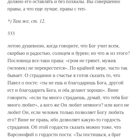
должно его оставлять и без похвалы. Вы совершенно
правы, а что еще лучше, правы с теп-
*) Там же, ст. 12.
333
лотою душевною, когда говорите, что Бог учит всем,
скорбью и радостью, солнцем и бурею; но что ж из этого?
Пословица все-таки права: «гром не грянет, мужик
(человек) не перекрестится». По крайней мере, часто так
бывает. О страдании и счастье я готов сказать то, что
Павел о посте: «ты не ешь и благодаришь Бога, другой
ест и благодарить Бога, и оба делают хорошо». Вине
говорить: «если ты много страдаешь, думай, что тебя Бог
много любит», а кого же Он любит немного? или кого не
любит Он, если человек только позволяет Богу любить
его? Вине не правь, ибо дозволяет какую-то гордость
страдания. Об этой гордости сказать можно тоже, что
Варсонофий о гордости поста: «Ты постишься, а брат