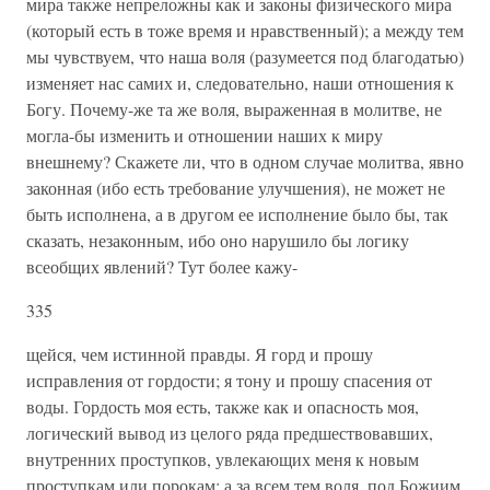
мира также непреложны как и законы физического мира
(который есть в тоже время и нравственный); а между тем
мы чувствуем, что наша воля (разумеется под благодатью)
изменяет нас самих и, следовательно, наши отношения к
Богу. Почему-же та же воля, выраженная в молитве, не
могла-бы изменить и отношении наших к миру
внешнему? Скажете ли, что в одном случае молитва, явно
законная (ибо есть требование улучшения), не может не
быть исполнена, а в другом ее исполнение было бы, так
сказать, незаконным, ибо оно нарушило бы логику
всеобщих явлений? Тут более кажу-
335
щейся, чем истинной правды. Я горд и прошу
исправления от гордости; я тону и прошу спасения от
воды. Гордость моя есть, также как и опасность моя,
логический вывод из целого ряда предшествовавших,
внутренних проступков, увлекающих меня к новым
проступкам или порокам; а за всем тем воля, под Божиим