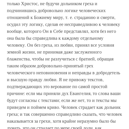
только Христос, не будучи дольником греха и
подчинившись добровольно логике человеческих
отношений к Божиему миру, т. е. страданию и смерти,
осудил эту логику, сделав ее несправедливою к человеку
вообще, которого Он в Себе представлял, хотя без него
она была бы справедлива к каждому отдельному
человеку. Он без греха, из любви, принял все условия
земной жизни, не принимая даже заслуженного
блаженства, чтобы не разлучиться с братией, обращая
таким образом добровольно-принятый грех
человеческого неповиновения и неправды в добродетель
и высшую правду любви. Я не привожу текстов,
подтверждающих это верование по самой простой
причине: если мы приняли дух Евангелия, то слова ваши
будут согласны с текстами; если же нет, то и тексты мы
приведем и поймем криво. Человек страдает как дольник
греха; и так совершенно справедливо сказать, что человек
наказывается за грехи, хотя крайне неразумно было бы
думать, что он страдает по мере своей доли, как