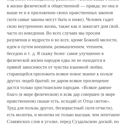
в жизни физической и общественной — правда; но она и
выше ее и в приложении своих нравственных законов
(хотя самые законы могут быть и ниже). Человек гадит
свою внутреннюю жизнь, также как и зажигает дом свой,
часто из неведения. Во всех случаях мы просим
разумения и мудрости и во всех, кроме Божией милости,
идем и путем внешним, размышлением, чтением,
беседою и т. д. Я скажу более: самое улучшение в
физической жизни народов едва ли не находится в
прямой зависимости от чувства взаимной любви,
старающейся приложить всякое новое знание к пользе
других людей-братий; не даром всякое просвещение
дастся только христианским пародам. «Всякое даяние
благо (в мире физическом) и всяк дар совершен (в мире
нравственном) свыше есть, исходяй от Отца светов».
Труд для пользы других, бескорыстный (хотя отчасти),
есть молитва, и молитва не только высшая, чем лепетание
Славянских слов в уголке, перед Суздальскою доской, но