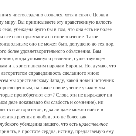
ия я чистосердечно сознался, хотя и снял с Церкви
му миру. Вы приписываете эту нравственную вялость
себя, убеждена будто бы в том, что она есть не более
а все свои притязания на иное значение. Такое
роизвольным; оно не может быть допущено до тех пор,
ого более удовлетворительного объяснения. Вам
лончиво, когда упомянул о различии, существующем
ам и к христианским народам Европы. Но, думаю, что
м авторитетом справедливость сделанного мною
несем мы христианскому Западу, какой новый источник
с просвещенным, на какое новое учение укажем мы
которые пренебрегают ею»? Слова эти не выражают ни
мом деле доказывало бы слабость и сомнение), ни
льств и авторитетов; едва ли даже можно найти в
статка рвения и любви; это не более как
глубокого убеждения нашего, что есть
нравственное
принять, в простоте сердца, истину, предлагаемую ему