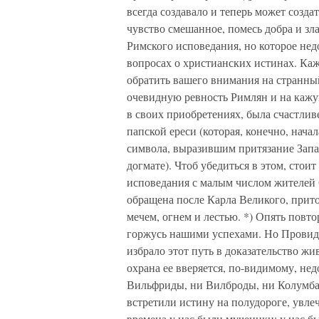
всегда создавало и теперь может созда
чувство смешанное, помесь добра и зла
Римского исповедания, но которое не
вопросах о христианских истинах. Каже
обратить вашего внимания на странный
очевидную ревность Римлян и на кажу
в своих приобретениях, была счастлив
папской ереси (которая, конечно, нача
символа, выразившим притязание Запа
догмате). Чтоб убедиться в этом, стои
исповедания с малым числом жителей 
обращена после Карла Великого, прито
мечем, огнем и лестью. *) Опять повто
горжусь нашими успехами. Но Провиде
избрало этот путь в доказательство жив
охрана ее вверяется, по-видимому, н
Вильфриды, ни Вилброды, ни Колумба
встретили истину на полудороге, увл
времена у нас были мученики; у нас бы