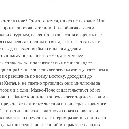
астете в силе? Этого, кажется, никто не находит. Или
ы противопоставляете нам. Я не обижаюсь этим
карикатурным, вероятно, из опасения огорчить нас.
сьма невежественны во всем, что касается наук и
му назад невежество было и нашим уделом.
ь никому не ставится в укор, а тем менее
ленны, но истина оценивается не по числу ее
торианцы были многочисленнее, богаче и ученее, чем в
 их разошлись по всему Востоку, доходили до
ы Китая, и не тщетно трудились они: миллионы за
ория (не один Марко-Поло свидетельствует об их
анцы ближе к истине в эпоху своего торжества, чем в
представят нам те же явления и приведут к таким же
Так и истина переживала эпохи горячего рвения и
вливается во времени характером различных эпох, то
оху, как последствие различий в характере народов.