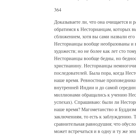
364
Доказываете ли, что она очищается и р
обратимся к Несторианцам, которых в
сближением, хотя вы сами назвали его 
Несторианцы вообще необразованы и ве
художеств; но не более как лет сто то
Несторианцы вообще бедны, но бедност
христианину. Несторианцы немногочис
последователей. Была пора, когда Нес
наше время. Ревностные проповедники
внутренней Индии и до самой середин
миллионами обращались к учению Нест
успехах). Спрашиваю: были ли Нестори
наше время? Магометанство и Буддизм 
заключениям, то есть к заблуждению. 
сравнительная равнодушия; что обусло
может встречаться и в одну и ту же эп