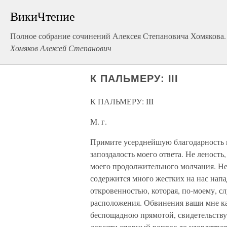
ВикиЧтение
Полное собрание сочинений Алексея Степановича Хомякова.
Хомяков Алексей Степанович
К ПАЛЬМЕРУ: III
К ПАЛЬМЕРУ: III
М. г.
Примите усерднейшую благодарность м
запоздалость моего ответа. Не леност
моего продолжительного молчания. Не 
содержится много жестких на нас нап
откровенностью, которая, по-моему, с
расположения. Обвинения ваши мне ка
беспощадною прямотой, свидетельств
довести спорный вопрос до удовлетвор