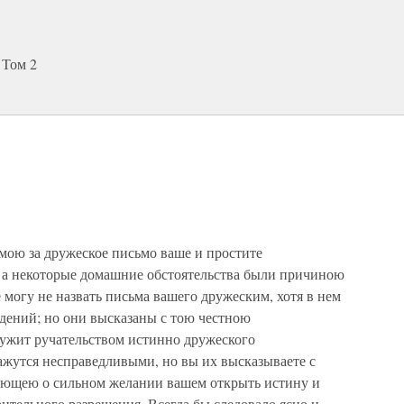
 Том 2
ою за дружеское письмо ваше и простите
ь, а некоторые домашние обстоятельства были причиною
могу не назвать письма вашего дружеским, хотя в нем
адений; но они высказаны с тою честною
лужит ручательством истинно дружеского
жутся несправедливыми, но вы их высказываете с
ующею о сильном желании вашем открыть истину и
ительного разрешения. Всегда бы следовало ясно и