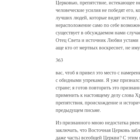
Церковью, препятствие, истекающее не
человеческие усилия не победят его, 
лучших людей, которые видят истину, 
нерасположение само по себе возможно
существует в обсуждаемом нами случае
Отец Света и источник Любви устами 
аще кто от мертвых воскреснет, не им
363
вас, чтоб я привел это место с намере
с обидными упреками. Я уже признался
стране; я готов повторить это признан
применить к настоящему делу слова Хр
препятствия, происхождение и историч
предыдущем письме.
Из признанного мною недостатка рвен
заключать, что Восточная Церковь заблу
даже часть) всеобщей Церкви? С этим 