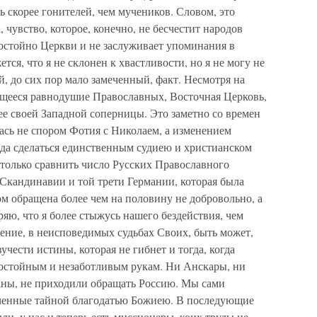
ть скорее гонителей, чем мучеников. Словом, это
, чувство, которое, конечно, не бесчестит народов
достойно Церкви и не заслуживает упоминания в
тся, что я не склонен к хвастливости, но я не могу не
, до сих пор мало замеченный, факт. Несмотря на
щееся равнодушие Православных, Восточная Церковь,
ее своей Западной соперницы. Это заметно со времен
лась не спором Фотия с Николаем, а изменением
да сделаться единственным судиею и христианском
т только сравнить число Русских Православного
Скандинавии и той трети Германии, которая была
м обращена более чем на половину не добровольно, а
ряю, что я более стыжусь нашего бездействия, чем
ние, в неисповедимых судьбах Своих, быть может,
учести истины, которая не гибнет и тогда, когда
едостойным и незаботливым рукам. Ни Анскары, ни
ны, не приходили обращать Россию. Мы сами
еченные тайной благодатью Божиею. В последующие
ли, у нас и теперь есть миссионеры, коих труды не