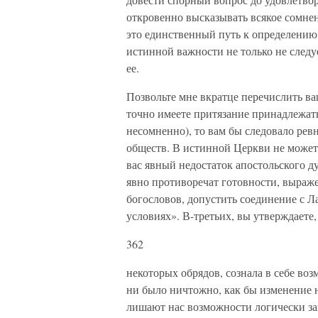
откровенно высказывать всякое сомнен
это единственный путь к определению
истинной важности не только не следу
ее.
Позвольте мне вкратце перечислить в
точно имеете притязание принадлежат
несомненно), то вам бы следовало ре
обществ. В истинной Церкви не может 
вас явный недостаток апостольского д
явно противоречат готовности, выраж
богословов, допустить соединение с 
условиях». В-третьих, вы утверждаете
362
некоторых обрядов, сознала в себе во
ни было ничтожно, как бы изменение н
лишают нас возможности логически з