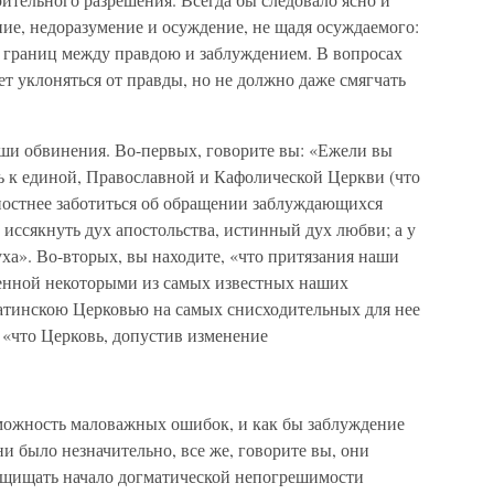
ие, недоразумение и осуждение, не щадя осуждаемого:
 границ между правдою и заблуждением. В вопросах
ет уклоняться от правды, но не должно даже смягчать
аши обвинения. Во-первых, говорите вы: «Ежели вы
ь к единой, Православной и Кафолической Церкви (что
вностнее заботиться об обращении заблуждающихся
иссякнуть дух апостольства, истинный дух любви; а у
уха». Во-вторых, вы находите, «что притязания наши
енной некоторыми из самых известных наших
Латинскою Церковью на самых снисходительных для нее
, «что Церковь, допустив изменение
зможность маловажных ошибок, и как бы заблуждение
и было незначительно, все же, говорите вы, они
ащищать начало догматической непогрешимости