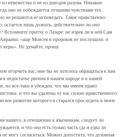
 из невежества и не из доводов разума. Никакие
когда оно не побеждается лучшими чувствами тех
но не решаются ее исповедать. Такое нравственно-
; остается лишь дознать, действительно ли оно
? Вспомните притчу о Лазаре: не изрек ли в ней Сам
Авраама: «аще Моисея и пророков не послушали, и
ут веры». Не думайте, прошу
нием огорчить вас; мне бы не хотелось обращаться к вам
 в недостатке рвения в нашем народе и в нашей
ие, но все-таки я убежден, что мы имеем право
истовы, и что вы удалены от нас силою нравственного
еское развитие которого я старался проследить в моем
ия нашего, в отношении к язычникам, следует ли
ждается, и что она есть только часть (да и едва ли
я не могу согласиться. Можно допустить, что духовная