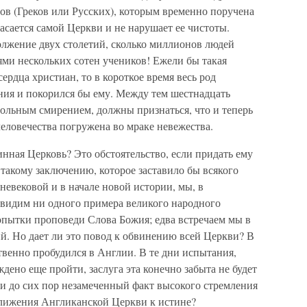
дов (Греков или Русских), которым временно поручена
касается самой Церкви и не нарушает ее чистоты.
лжение двух столетий, сколько миллионов людей
ями нескольких сотен учеников! Ежели бы такая
ердца христиан, то в короткое время весь род
ния и покорился бы ему. Между тем шестнадцать
евольным смирением, должны признаться, что и теперь
человечества погружена во мраке невежества.
инная Церковь? Это обстоятельство, если придать ему
 такому заключению, которое заставило бы всякого
дневековой и в начале новой истории, мы, в
 видим ни одного примера великого народного
опытки проповеди Слова Божия; едва встречаем мы в
й. Но дает ли это повод к обвинению всей Церкви? В
венно пробудился в Англии. В те дни испытания,
ждено еще пройти, заслуга эта конечно забыта не будет
и до сих пор незамеченный факт высокого стремления
ближения Англиканской Церкви к истине?