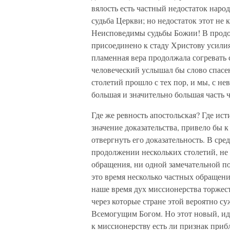
вялость есть частный недостаток наро
судьба Церкви; но недостаток этот не 
Неисповедимы судьбы Божии! В продо
присоединено к стаду Христову усили
пламенная вера продолжала согревать с
человеческий услышал бы слово спасе
столетий прошло с тех пор, и мы, с н
большая и значительно большая часть 
Где же ревность апостольская? Где ист
значение доказательства, привело бы к
отвергнуть его доказательность. В сре
продолжении нескольких столетий, не
обращения, ни одной замечательной п
это время несколько частных обращени
наше время дух миссионерства торжест
через которые стране этой вероятно су
Всемогущим Богом. Но этот новый, ид
к миссионерству есть ли признак при