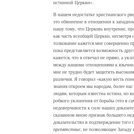
истинной Церкви».
В нашем недостатке христианского рвен
это обвинение в отношении к западно
нашу тому, что Церковь внутренне, про 
как часть всеобщей Церкви, несмотря н
толкование кажется мне совершенно п
пока представляется возможность друг
кажется, что я отвечал не прямо, а ук
между нашими отношениями к язычник
мне не трудно будет защитить высоки
различия. Я говорил «какую весть по
знания откроем мы народам, более на
людям, которым известна истина, но 
робкого уклонения от борьбы (что в са
недоверчивости к силе наших доказате
сказанном мною признак большего недо
доказательство в подтверждение того 
препятствие
, не позволяющее Западу 