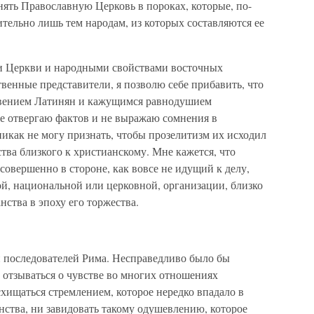
ять Православную Церковь в пороках, которые, по-
тельно лишь тем народам, из которых составляются ее
и Церкви и народными свойствами восточных
твенные представители, я позволю себе прибавить, что
рвением Латинян и кажущимся равнодушием
не отвергаю фактов и не выражаю сомнения в
икак не могу признать, чтобы прозелитизм их исходил
ства близкого к христианскому. Мне кажется, что
совершенно в стороне, как вовсе не идущий к делу,
й, национальной или церковной, организации, близко
тва в эпоху его торжества.
и последователей Рима. Несправедливо было бы
 отзываться о чувстве во многих отношениях
хищаться стремлением, которое нередко впадало в
нства, ни завидовать такому одушевлению, которое