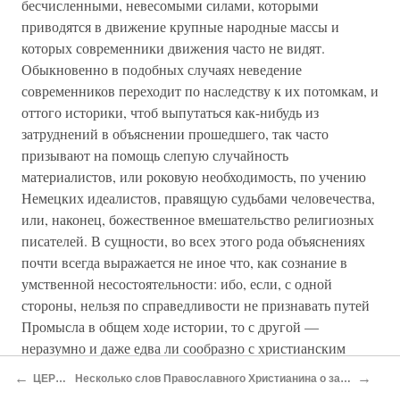
бесчисленными, невесомыми силами, которыми
приводятся в движение крупные народные массы и
которых современники движения часто не видят.
Обыкновенно в подобных случаях неведение
современников переходит по наследству к их потомкам, и
оттого историки, чтоб выпутаться как-нибудь из
затруднений в объяснении прошедшего, так часто
призывают на помощь слепую случайность
материалистов, или роковую необходимость, по учению
Немецких идеалистов, правящую судьбами человечества,
или, наконец, божественное вмешательство религиозных
писателей. В сущности, во всех этого рода объяснениях
почти всегда выражается не иное что, как сознание в
умственной несостоятельности: ибо, если, с одной
стороны, нельзя по справедливости не признавать путей
Промысла в общем ходе истории, то с другой —
неразумно и даже едва ли сообразно с христианским
смирением брать на себя угадывание мгновений
←
→
ЦЕРКОВЬ ОДНА
Несколько слов Православного Христианина о западных вероисповеданиях по поводу одного послания парижского архиепископа. 1855
непосредственного действия воли Божией на дела