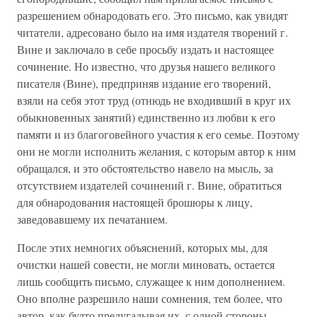
разрешением обнародовать его. Это письмо, как увидят
читатели, адресовано было на имя издателя творений г.
Вине и заключало в себе просьбу издать и настоящее
сочинение. Но известно, что друзья нашего великого
писателя (Вине), предприняв издание его творений,
взяли на себя этот труд (отнюдь не входивший в круг их
обыкновенных занятий) единственно из любви к его
памяти и из благоговейного участия к его семье. Поэтому
они не могли исполнить желания, с которым автор к ним
обращался, и это обстоятельство навело на мысль, за
отсутствием издателей сочинений г. Вине, обратиться
для обнародования настоящей брошюры к лицу,
заведовавшему их печатанием.
После этих немногих объяснений, которых мы, для
очистки нашей совести, не могли миновать, остается
лишь сообщить письмо, служащее к ним дополнением.
Оно вполне разрешило наши сомнения, тем более, что
автор, как будто предугадывая их, с одной стороны