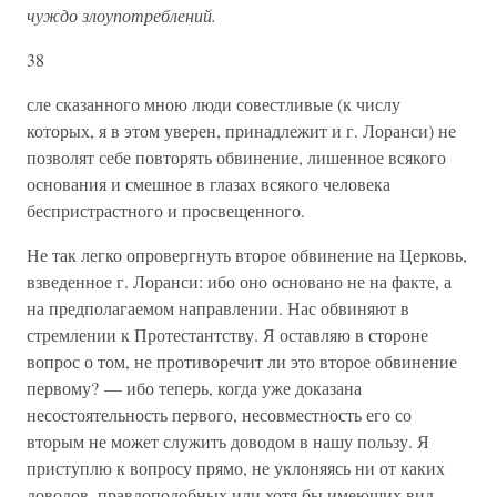
чуждо злоупотреблений.
38
сле сказанного мною люди совестливые (к числу
которых, я в этом уверен, принадлежит и г. Лоранси) не
позволят себе повторять обвинение, лишенное всякого
основания и смешное в глазах всякого человека
беспристрастного и просвещенного.
Не так легко опровергнуть второе обвинение на Церковь,
взведенное г. Лоранси: ибо оно основано не на факте, а
на предполагаемом направлении. Нас обвиняют в
стремлении к Протестантству. Я оставляю в стороне
вопрос о том, не противоречит ли это второе обвинение
первому? — ибо теперь, когда уже доказана
несостоятельность первого, несовместность его со
вторым не может служить доводом в нашу пользу. Я
приступлю к вопросу прямо, не уклоняясь ни от каких
доводов, правдоподобных или хотя бы имеющих вид