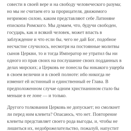
совести в своей вере и на свободу человеческого разума;
но мы не считаем его за прорицателя, движимого
незримою силою, каким представляют себе Латиняне
епископа Римского. Мы думаем, что, будучи свободен,
государь, как и всякий человек, может впасть в
заблуждение и что если бы, чего не дай Бог, подобное
несчастие случилось, несмотря на постоянные молитвы
сынов Церкви, то и тогда Император не утратил бы ни
одного из прав своих на послушание своих подданных в
делах мирских; а Церковь не понесла бы никакого ущерба
в своем величии и в своей полноте: ибо никогда не
изменит ей истинный и единственный ее Глава. В
предположенном случае одним христианином стало бы
меньше в ее лоне — и только.
Другого толкования Церковь не допускает; но смолкнет
ли перед ним клевета? Опасаюсь, что нет. Повторение
клеветы представляет своего рода выгоды, и, чтобы не
лишиться их, недоброжелательство, пожалуй, напустит