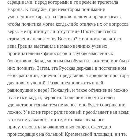
сарацинами, перед которыми в те времена трепетала
Европа. К тому же, при некотором понимании
умственного характера Греков, нельзя и предполагать,
чтобы политика могла когда-либо отвлечь их от вопросов
веры. Не припишут ли отсутствие Протестантского
стремления невежеству Востока? Но и после девятого
века Греция выставила немало великих ученых,
проницательных философов и глубокомысленных
богословов; Запад многим им обязан и, кажется, мог бы о
них помнить. Затем, эта Русская держава в постепенном
ее вырастании, конечно, представляла довольно простора
для новых учений. Разве предположить в ней
равнодушие к вере? Пожалуй, и такое объяснение можно
пустить в ход, и, вероятно, большинство читателей
удовлетворится им; тем не менее, оно будет совершенно
ложно. У нас интерес религиозный преобладает над всем;
в этом не усомнятся ни те, которым случалось
присутствовать на оживленных спорах ежегодно
происходящих на большой Кремлевской площади, ни те,