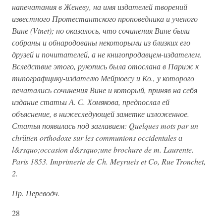
напечатания в Женеву, на имя издателей творений
известного Протестантского проповедника и ученого
Вине (Vinet); но оказалось, что сочинения Вине были
собраны и обнародованы некоторыми из близких его
друзей и почитателей, а не книгопродавцем-издателем.
Вследствие этого, рукопись была отослана в Париж к
типографщику-издателю Мейрюесу и Ко., у которого
печатались сочинения Вине и который, приняв на себя
издание статьи А. С. Хомякова, предпослал ей
объяснение, в нижеследующей заметке изложенное.
Статья появилась под заглавием: Quelques mots par un
chrйtien orthodoxe sur les communions occidentales а
l&rsquo;occasion d&rsquo;une brochure de m. Laurente.
Paris 1853. Imprimerie de Ch. Meyrueis et Co, Rue Tronchet,
2.
Пр. Переводч.
28