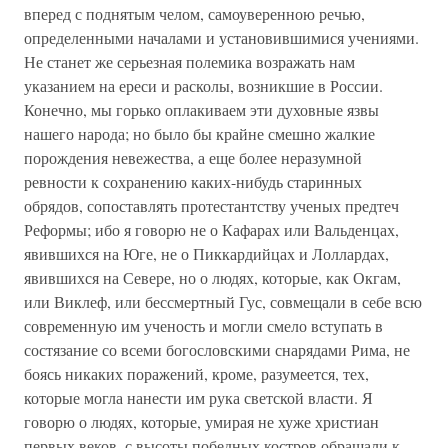
вперед с поднятым челом, самоуверенною речью,
определенными началами и установившимися учениями.
Не станет же серьезная полемика возражать нам
указанием на ереси и расколы, возникшие в России.
Конечно, мы горько оплакиваем эти духовные язвы
нашего народа; но было бы крайне смешно жалкие
порождения невежества, а еще более неразумной
ревности к сохранению каких-нибудь старинных
обрядов, сопоставлять протестантству ученых предтеч
Реформы; ибо я говорю не о Кафарах или Вальденцах,
явившихся на Юге, не о Пиккардийцах и Лоллардах,
явившихся на Севере, но о людях, которые, как Окгам,
или Виклеф, или бессмертный Гус, совмещали в себе всю
современную им ученость и могли смело вступать в
состязание со всеми богословскими снарядами Рима, не
боясь никаких поражений, кроме, разумеется, тех,
которые могла нанести им рука светской власти. Я
говорю о людях, которые, умирая не хуже христиан
первых веков, с высоты победных костров обращали к