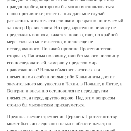
правдоподобия, которыми бы могли воспользоваться
наши противники; ответ на них даст мне случай
разъяснить хотя отчасти слишком превратно понимаемый
характер Православия. Но предварительно не могу не
предложить вопроса, кажется, нового, или, по крайней
мере, сколько мне известно, вполне еще не
исследованного. По какой причине Протестантство,
оторвав у Папизма половину, или без малого половину
его последователей, замерло у пределов мира
православного? Нельзя объяснить этого факта
племенными особенностями; ибо Кальвинизм достиг
значительного могущества в Чехии, в Польше, в Литве, в
Венгрии и внезапно остановился не перед другим
племенем, а перед другою верою. Над этим вопросом
стоило бы мыслителям призадуматься.
Предполагаемое стремление Церкви к Протестантству
может быть исследовано только в области начал; но
прежде чем я приступлю к рассмотрению внутренней