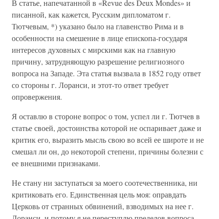
В статье, напечатанной в «Revue des Deux Mondes» и
писанной, как кажется, Русским дипломатом г.
Тютчевым, *) указано было на главенство Рима и в
особенности на смешение в лице епископа-государя
интересов духовных с мирскими как на главную
причину, затрудняющую разрешение религиозного
вопроса на Западе. Эта статья вызвала в 1852 году ответ
со стороны г. Лоранси, и этот-то ответ требует
опровержения.
Я оставлю в стороне вопрос о том, успел ли г. Тютчев в
статье своей, достоинства которой не оспаривает даже и
критик его, выразить мысль свою во всей ее широте и не
смешал ли он, до некоторой степени, причины болезни с
ее внешними признаками.
Не стану ни заступаться за моего соотечественника, ни
критиковать его. Единственная цель моя: оправдать
Церковь от странных обвинений, взводимых на нее г.
Лоранси, и потому я не переступлю пределов вопроса