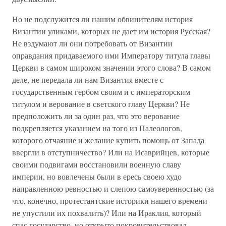
Но не подслужится ли нашим обвинителям история
Византии уликами, которых не дает им история Русская?
Не вздумают ли они потребовать от Византии
оправдания придаваемого ими Императору титула главы
Церкви в самом широком значении этого слова? В самом
деле, не передала ли нам Византия вместе с
государственным гербом своим и с императорским
титулом и верование в светского главу Церкви? Не
предположить ли за один раз, что это верование
подкрепляется указанием на того из Палеологов,
которого отчаяние и желание купить помощь от Запада
ввергли в отступничество? Или на Исаврийцев, которые
своими подвигами восстановили военную славу
империи, но вовлечены были в ересь своею худо
направленною ревностью и слепою самоуверенностью (за
что, конечно, протестантские историки нашего времени
не упустили их похвалить)? Или на Ираклия, который
спас государство, но открыто покровительствовал