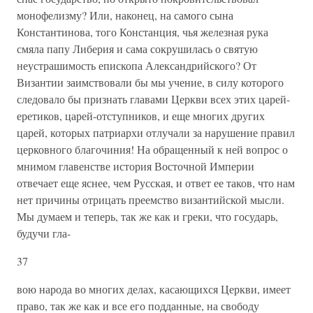
монофелизму? Или, наконец, на самого сына
Константинова, того Констанция, чья железная рука
смяла папу Либерия и сама сокрушилась о святую
неустрашимость епископа Александрийского? От
Византии заимствовали бы мы учение, в силу которого
следовало бы признать главами Церкви всех этих царей-
еретиков, царей-отступников, и еще многих других
царей, которых патриархи отлучали за нарушение правил
церковного благочиния! На обращенный к ней вопрос о
мнимом главенстве история Восточной Империи
отвечает еще яснее, чем Русская, и ответ ее таков, что нам
нет причины отрицать преемство византийской мысли.
Мы думаем и теперь, так же как и греки, что государь,
будучи гла-
37
вою народа во многих делах, касающихся Церкви, имеет
право, так же как и все его подданные, на свободу