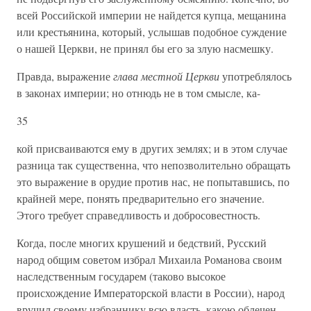
всей Российской империи не найдется купца, мещанина
или крестьянина, который, услышав подобное суждение
о нашей Церкви, не принял бы его за злую насмешку.
Правда, выражение
глава местной Церкви
употреблялось
в законах империи; но отнюдь не в том смысле, ка-
35
кой присваиваются ему в других землях; и в этом случае
разница так существенна, что непозволительно обращать
это выражение в орудие против нас, не попытавшись, по
крайней мере, понять предварительно его значение.
Этого требует справедливость и добросовестность.
Когда, после многих крушений и бедствий, Русский
народ общим советом избрал Михаила Романова своим
наследственным государем (таково высокое
происхождение Императорской власти в России), народ
вручил своему избраннику всю власть, какою облечен