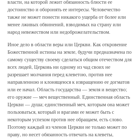
власти, на которой лежит обязанность блюсти ее
достоинство и оборонять ее интересы. Человечество
также не может понести никакого ущерба от более или
менее лживых обвинений, взводимых на страну или
народ невежеством или недоброжелательством.
Иное дело в области веры или Церкви. Как откровение
Божественной истины на земле, будучи предназначена по
самому существу своему сделаться общим отечеством для
всех людей, Церковь ни одному из чад своих не
разрешает молчания перед клеветою, против нее
направленною и клонящеюся к извращению ее догматов
или ее начал. Область государства — земля и вещество;
его оружие — меч вещественный. Единственная область
Церкви — душа; единственный меч, которым она может
пользоваться, который и врагами ее может быть с
некоторым успехом против нее обращаем, есть слово.
Поэтому каждый из членов Церкви не только может по
праву, но несет обязанность отвечать на клеветы,