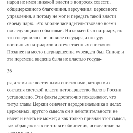
народ не имел никакой власти в вопросах совести,
общецерковного благочиния, вероучения, церковного
управления, а потому не мог и передать такой власти
своему царю. Это вполне засвидетельствовано всеми
последующими событиями. Низложен был патриарх; но
это совершилось не по воле государя, а по суду
восточных патриархов и отечественных епископов.
Позднее на место патриаршества учрежден был Синод; и
эта перемена введена была не властью госуда-
36
ря, а теми же восточными епископами, которыми с
согласия светской власти патриаршество было в России
установлено. Эти факты достаточно показывают, что
титул главы Церкви означает народоначальника в делах
церковных; другого смысла он в действительности не
имеет и иметь не может; а как только признан этот смысл,
так обращаются в ничто все обвинения, основанные на
двусмыслии.