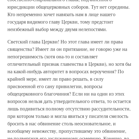
юрисдикции общецерковных соборов. Тут нет середины.
Кто непременно хочет навязать нам в лице нашего
государя видимого главу Церкви, тому предстоит
неизбежный выбор между двумя нелепостями.
Светский глава Церкви! Но этот глава имеет ли права
священства? Имеет ли он притязание, не говорю уже на
непогрешимость (хотя она-то и составляет
отличительный признак главенства в Церкви), но хотя бы
на какой-нибудь авторитет в вопросах вероучения? По
крайней мере, имеет ли право решать, в силу
присвоенной его сану привилегии, вопросы
общецерковного благочиния? Если ни на один из этих
вопросов нельзя дать утвердительного ответа, то остается
лишь подивиться полному отсутствию рассудительности,
при котором только и могла явиться у писателя смелость
бросить в нас обвинение столь неосновательное, и
всеобщему невежеству, пропустившему это обвинение,
не подвергнув его заслуженному осмеянию. Конечно, во