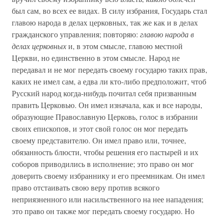
был сам, во всех ее видах. В силу избрания, Государь стал
главою народа в делах церковных, так же как и в делах
гражданского управления; повторяю:
главою народа в
делах церковных
и, в этом смысле, главою местной
Церкви, но единственно в этом смысле. Народ не
передавал и не мог передать своему государю таких прав,
каких не имел сам, а едва ли кто-либо предположит, чтоб
Русский народ когда-нибудь почитал себя призванным
править Церковью. Он имел изначала, как и все народы,
образующие Православную Церковь, голос в избрании
своих епископов, и этот свой голос он мог передать
своему представителю. Он имел право или, точнее,
обязанность блюсти, чтобы решения его пастырей и их
соборов приводились в исполнение; это право он мог
доверить своему избраннику и его преемникам. Он имел
право отстаивать свою веру против всякого
неприязненного или насильственного на нее нападения;
это право он также мог передать своему государю. Но