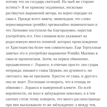
потому что он государь светский. На чьей же стороне
истина?» Я не привожу подлинных, несколько
растянутых выражений автора, но верно передаю их
смысл. Прежде всего замечу, мимоходом, что слово
первосвященник
(pontifex) чрезвычайно знаменательно и
что Латиняне поступили бы благоразумно, перестав
употреблять его. Оно слишком ясно указывает на
родословную многих понятий, которых происхождение
от Христианства более чем сомнительно. Еще Тертуллиан
замечал это и употреблял выражение Pontifex Maximus в
смысле ироническом. Затем, на первое обвинение,
предъявленное г. Лоранси, я отвечаю просто: оно сущая
неправда; никакого главы Церкви, ни духовного, ни
светского, мы не признаем. Христос ее глава, и другого
она не знает. Поспешаю оговорить, что я отнюдь не
обвиняю г. Лоранси в намеренной клевете. По всей
вероятности, он впал в заблуждение невольно, и я тем
охотнее готов этому поверить, что много раз иностранцы
при мне высказывали то же заблуждение; а между тем,