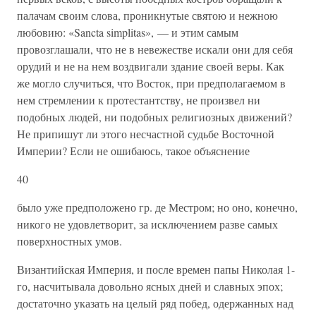
палачам своим слова, проникнутые святою и нежною
любовию: «Sancta simplitas», — и этим самым
провозглашали, что не в невежестве искали они для себя
орудий и не на нем воздвигали здание своей веры. Как
же могло случиться, что Восток, при предполагаемом в
нем стремлении к протестантству, не произвел ни
подобных людей, ни подобных религиозных движений?
Не припишут ли этого несчастной судьбе Восточной
Империи? Если не ошибаюсь, такое объяснение
40
было уже предположено гр. де Местром; но оно, конечно,
никого не удовлетворит, за исключением разве самых
поверхностных умов.
Византийская Империя, и после времен папы Николая 1-
го, насчитывала довольно ясных дней и славных эпох;
достаточно указать на целый ряд побед, одержанных над