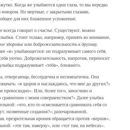
жутко. Когда же улыбаются одни глаза, то мы нередко
 юмором. Но мертвые, с закрытыми глазами,
общее для них блаженное успокоение.
е всегда говорит о счастье. Существуют, можно
улыбки. Стоит только, например, принять во внимание,
ое здоровье
или
доброжелательность к другому.
ее «я» улыбающегося: он подразумевает самого себя,
 себя уютно. Доброжелательность, напротив, переносит
 улыбка подразумевает «тебя», ближнего.
а, отвергающа, бессердечна и несимпатична. Она
значать: «я здоров и наслаждаюсь, что мне до других?»
е превосходно». Или, более того, заносчиво и
по сравнению с моим совершенством?» Далее улыбка
льной: «что, кто-то осмеливается сравнивать себя со
ут, низменные создания?»; разочарованной,
ая, презрительная ирония обращается против «верхов»,
ной: «эти там, наверху», или «тот там, на небесах».