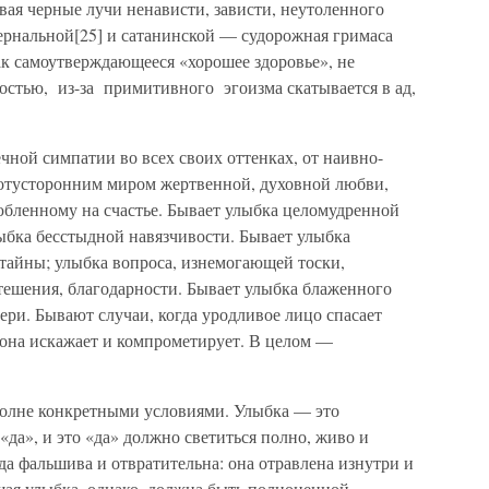
вая черные лучи ненависти, зависти, неутоленного
ернальной[25] и сатанинской — судорожная гримаса
к самоутверждающееся «хорошее здоровье», не
остью, из-за примитивного эгоизма скатывается в ад,
ечной симпатии во всех своих оттенках, от наивно-
потусторонним миром жертвенной, духовной любви,
бленному на счастье. Бывает улыбка целомудренной
ыбка бесстыдной навязчивости. Бывает улыбка
 тайны; улыбка вопроса, изнемогающей тоски,
тешения, благодарности. Бывает улыбка блаженного
ери. Бывают случаи, когда уродливое лицо спасает
 она искажает и компрометирует. В целом —
полне конкретными условиями. Улыбка — это
да», и это «да» должно светиться полно, живо и
а фальшива и отвратительна: она отравлена изнутри и
щая улыбка, однако, должна быть полноценной —