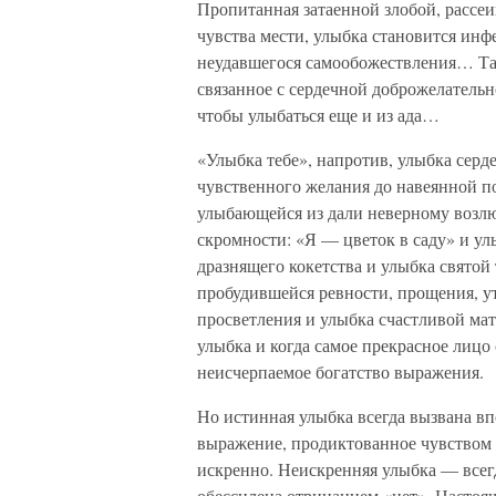
Пропитанная затаенной злобой, рассеи
чувства мести, улыбка становится инф
неудавшегося самообожествления… Та
связанное с сердечной доброжелательн
чтобы улыбаться еще и из ада…
«Улыбка тебе», напротив, улыбка серд
чувственного желания до навеянной 
улыбающейся из дали неверному возлю
скромности: «Я — цветок в саду» и ул
дразнящего кокетства и улыбка святой
пробудившейся ревности, прощения, у
просветления и улыбка счастливой мат
улыбка и когда самое прекрасное лицо
неисчерпаемое богатство выражения.
Но истинная улыбка всегда вызвана в
выражение, продиктованное чувством «
искренно. Неискренняя улыбка — всегд
обессилена отрицанием «нет». Настоя