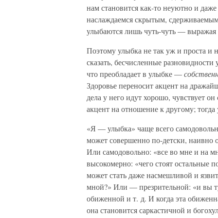
нам становится как-то неуютно и даже 
наслаждаемся скрытым, сдерживаемым
улыбаются лишь чуть-чуть — выражая 
Поэтому улыбка не так уж и проста и н
сказать, бесчисленные разновидности 
что преобладает в улыбке —
собственн
Здоровье переносит акцент на дражайш
дела у него идут хорошо, чувствует он
акцент на отношение к другому; тогда
«Я — улыбка» чаще всего самодовольн
может совершенно по-детски, наивно о
Или самодовольно: «все во мне и на мн
высокомерно: «чего стоят остальные 
может стать даже насмешливой и язвите
мной?» Или — презрительной: «и вы т
обиженной и т. д. И когда эта обиженн
она становится саркастичной и богохуль