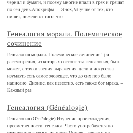
чернил и бумаги, и посему многие впали в грех и грешат
по сей день.Апокрифы — Энох, 9Лучше от тех, кто
пишет, нежели от того, что
Генеалогия морали. Полемическое
сочинение
Генеалогия морали. Полемическое сочинение Три
рассмотрения, из которых состоит эта генеалогия, быть
может, с точки зрения выражения, цели и искусства
изумлять есть самое зловещее, что до сих пор было
написано. Дионис, как известно, есть также бог мрака. –
Каждый раз
Генеалогия (Généalogie)
Генеалогия (G?n?alogie) Изучение происхождения,
преемственности, генезиса. Часто употребляется по
отношению к семье, но после Ницше – также и по