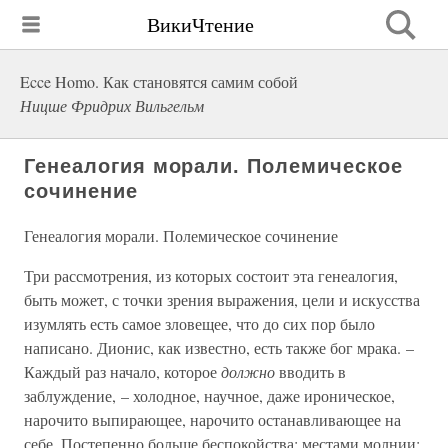
ВикиЧтение
Ecce Homo. Как становятся самим собой
Ницше Фридрих Вильгельм
Генеалогия морали. Полемическое
сочинение
Генеалогия морали. Полемическое сочинение
Три рассмотрения, из которых состоит эта генеалогия,
быть может, с точки зрения выражения, цели и искусства
изумлять есть самое зловещее, что до сих пор было
написано. Дионис, как известно, есть также бог мрака. –
Каждый раз начало, которое
должно
вводить в
заблуждение, – холодное, научное, даже ироническое,
нарочито выпирающее, нарочито останавливающее на
себе. Постепенно больше беспокойства; местами молнии;