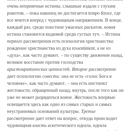
очень неприятные истины, слышные издали с глухим
рокотом, – пока наконец не достигается tempo feroce, где
все мчится вперед с чудовищным напряжением. В конце,
каждый раз, среди поистине ужасных раскатов,
новая
истина становится видимой среди густых туч. – Истина
первого
рассмотрения есть психология христианства:
рождение христианства из духа ressentiment, а не из
«духа», как часто думают, – по существу движение назад,
великое восстание против господства
аристократических
ценностей.
Второе
рассмотрение
дает психологию
совести:
она
не
есть «голос Бога в
человеке», как часто думают, – она есть инстинкт
жестокости, обращенный назад, внутрь, после того как он
уже не может разрядиться вовне. Жестокость впервые
освещается здесь как одно из самых старых и самых
неустранимых оснований культуры.
Третье
рассмотрение дает ответ на вопрос, откуда происходит
чудовищная
власть
аскетического идеала, идеала