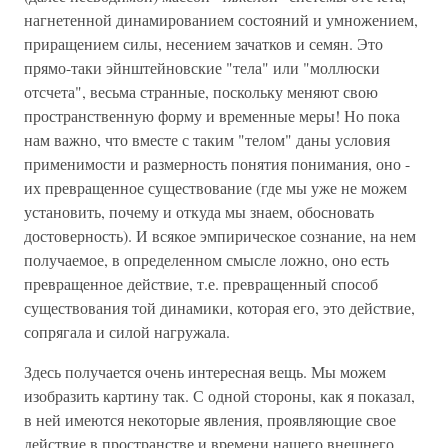
нагнетенной динамированием состояний и умножением,
приращением силы, несением зачатков и семян. Это
прямо-таки эйнштейновские "тела" или "моллюски
отсчета", весьма странные, поскольку меняют свою
пространственную форму и временные меры! Но пока
нам важно, что вместе с таким "телом" даны условия
применимости и размерность понятия понимания, оно -
их превращенное существование (где мы уже не можем
установить, почему и откуда мы знаем, обосновать
достоверность). И всякое эмпирическое сознание, на нем
получаемое, в определенном смысле ложно, оно есть
превращенное действие, т.е. превращенный способ
существования той динамики, которая его, это действие,
сопрягала и силой нагружала.
Здесь получается очень интересная вещь. Мы можем
изобразить картину так. С одной стороны, как я показал,
в ней имеются некоторые явления, проявляющие свое
действие в пространстве и времени нашего внешнего