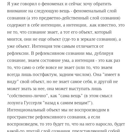
Я уже говорил о феноменах и сейчас хочу обратить
внимание на следующую вещь - феноменальный слой
сознания (а это предметно-действенный слой сознания)
содержит в себе интенции, а интенции, .как известно, это
не то, что сознание знает, а тот его объект, который
мнится, они не еще объект (где-то в зеркале сознания), а
уже объект. Интенция тем самым отличается от
рефлексии. В рефлексивном сознании мы, дублируя
сознание, знаем состояние ума, а интенция - это как раз
то, что само о себе вовсе не знает (или то, что знаем
всегда лишь постфактум, задним числом). Она "имеет в
виду" свой объект, но не знает самое себя, и другой не
может знать за нее, она может выступать лишь
"собственно-лично", как "сама вещь" (в этом смысл
лозунга Гуссерля "назад к самим вещам!").
Интенциональный объект мы не воспроизводим в
пространстве рефлексивного сознания, а если
воспроизведем, то это будет то, что на него наросло, будет
какой-то другой слой сознания, представляющий собой