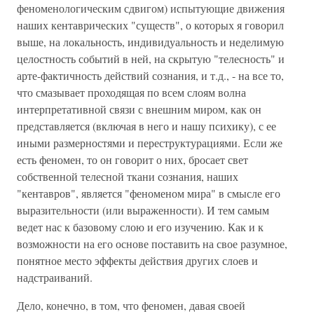
феноменологическим сдвигом) испытующие движения
наших кентаврических "существ", о которых я говорил
выше, на локальность, индивидуальность и неделимую
целостность событий в ней, на скрытую "телесность" и
арте-фактичность действий сознания, и т.д., - на все то,
что смазывает проходящая по всем слоям волна
интерпретативной связи с внешним миром, как он
представляется (включая в него и нашу психику), с ее
иными размерностями и переструктурациями. Если же
есть феномен, то он говорит о них, бросает свет
собственной телесной ткани сознания, наших
"кентавров", является "феноменом мира" в смысле его
выразительности (или выраженности). И тем самым
ведет нас к базовому слою и его изучению. Как и к
возможности на его основе поставить на свое разумное,
понятное место эффекты действия других слоев и
надстраиваний.
Дело, конечно, в том, что феномен, давая своей