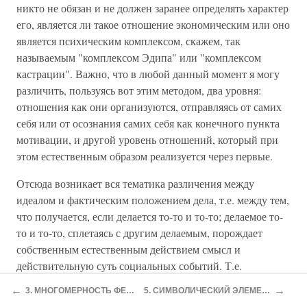
никто не обязан и не должен заранее определять характер
его, является ли такое отношение экономическим или оно
является психическим комплексом, скажем, так
называемым "комплексом Эдипа" или "комплексом
кастрации". Важно, что в любой данный момент я могу
различить, пользуясь вот этим методом, два уровня:
отношения как они организуются, отправляясь от самих
себя или от осознания самих себя как конечного пункта
мотивации, и другой уровень отношений, который при
этом естественным образом реализуется через первые.
Отсюда возникает вся тематика различения между
идеалом и фактическим положением дела, т.е. между тем,
что получается, если делается то-то и то-то; делаемое то-
то и то-то, сплетаясь с другим делаемым, порождает
собственным естественным действием смысл и
действительную суть социальных событий. Т.е.
объяснение социальных событий так, чтобы эти события
←
→
3. МНОГОМЕРНОСТЬ ФЕНОМЕНА СОЗНАНИЯ
5. СИМВОЛИЧЕСКИЙ ЭЛЕМЕНТ РАЦИОНАЛЬНОСТИ
не объяснялись ни в терминах желаний, ни в терминах