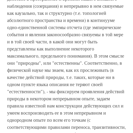
наблюдения (созерцания) и непрерывно в нем связуемые
как каузально, так и структурно (т.е. топологией
абсолютного пространства и времени) в континууме
одно-единственной системы отсчета (где эмпирические
события и явления законосообразно связуемы в той мере
и в той своей части, в какой они могут быть
представлены как выполнение некоторого
максимального, предельного понимания). В этом смысле
они "природны", или "естественны". Соответственно, в
физической науке мы знаем, как их прослеживать (в
качестве действий природы, т.е. таких, которые ни в
одном пункте языка описания не теряют своей
"естественности"), - мы фиксируем проявления действий
природы в некотором непрерывном опыте, задаем
правила известной нам конструкции действующих сил и
умеем воспроизводить ее в этом непрерывном и
однородном опыте по всем его точкам (с
соответствующими правилами переноса, транзитивности,