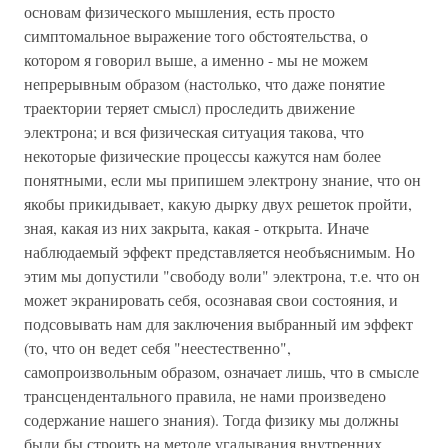
основам физического мышления, есть просто
симптомальное выражение того обстоятельства, о
котором я говорил выше, а именно - мы не можем
непрерывным образом (настолько, что даже понятие
траектории теряет смысл) проследить движение
электрона; и вся физическая ситуация такова, что
некоторые физические процессы кажутся нам более
понятными, если мы припишем электрону знание, что он
якобы прикидывает, какую дырку двух решеток пройти,
зная, какая из них закрыта, какая - открыта. Иначе
наблюдаемый эффект представляется необъяснимым. Но
этим мы допустили "свободу воли" электрона, т.е. что он
может экранировать себя, осознавая свои состояния, и
подсовывать нам для заключения выбранный им эффект
(то, что он ведет себя "неестественно",
самопроизвольным образом, означает лишь, что в смысле
трансцендентального правила, не нами произведено
содержание нашего знания). Тогда физику мы должны
были бы строить на методе угадывания внутренних