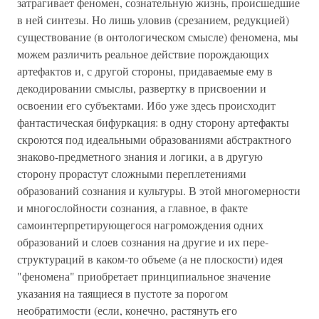
затрагивает феномен, сознательную жизнь, происшедшие
в ней синтезы. Но лишь уловив (срезанием, редукцией)
существование (в онтологическом смысле) феномена, мы
можем различить реальное действие порождающих
артефактов и, с другой стороны, придаваемые ему в
декодировании смыслы, развертку в присвоении и
освоении его субъектами. Ибо уже здесь происходит
фантастическая бифуркация: в одну сторону артефакты
скроются под идеальными образованиями абстрактного
знаково-предметного знания и логики, а в другую
сторону прорастут сложными переплетениями
образований сознания и культуры. В этой многомерности
и многослойности сознания, а главное, в факте
самоинтерпретирующегося нагромождения одних
образований и слоев сознания на другие и их пере-
структураций в каком-то объеме (а не плоскости) идея
"феномена" приобретает принципиальное значение
указания на таящиеся в пустоте за порогом
необратимости (если, конечно, растянуть его