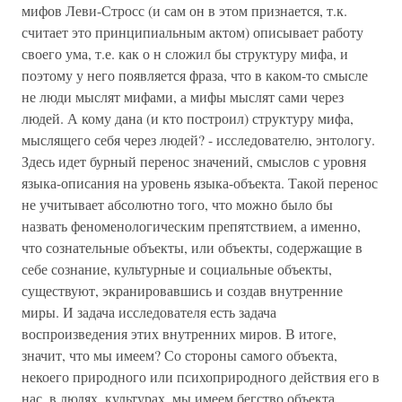
мифов Леви-Стросс (и сам он в этом признается, т.к.
считает это принципиальным актом) описывает работу
своего ума, т.е. как о н сложил бы структуру мифа, и
поэтому у него появляется фраза, что в каком-то смысле
не люди мыслят мифами, а мифы мыслят сами через
людей. А кому дана (и кто построил) структуру мифа,
мыслящего себя через людей? - исследователю, энтологу.
Здесь идет бурный перенос значений, смыслов с уровня
языка-описания на уровень языка-объекта. Такой перенос
не учитывает абсолютно того, что можно было бы
назвать феноменологическим препятствием, а именно,
что сознательные объекты, или объекты, содержащие в
себе сознание, культурные и социальные объекты,
существуют, экранировавшись и создав внутренние
миры. И задача исследователя есть задача
воспроизведения этих внутренних миров. В итоге,
значит, что мы имеем? Со стороны самого объекта,
некоего природного или психоприродного действия его в
нас, в людях, культурах, мы имеем бегство объекта