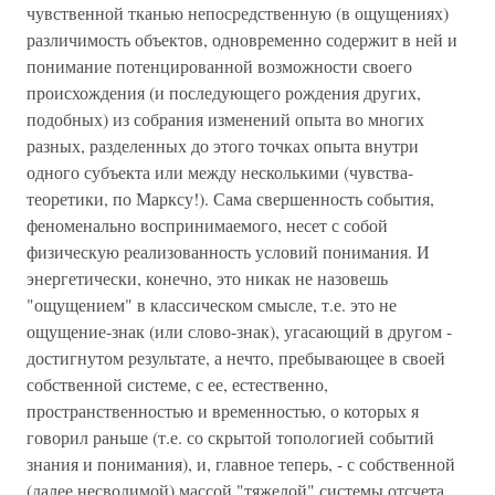
чувственной тканью непосредственную (в ощущениях)
различимость объектов, одновременно содержит в ней и
понимание потенцированной возможности своего
происхождения (и последующего рождения других,
подобных) из собрания изменений опыта во многих
разных, разделенных до этого точках опыта внутри
одного субъекта или между несколькими (чувства-
теоретики, по Марксу!). Сама свершенность события,
феноменально воспринимаемого, несет с собой
физическую реализованность условий понимания. И
энергетически, конечно, это никак не назовешь
"ощущением" в классическом смысле, т.е. это не
ощущение-знак (или слово-знак), угасающий в другом -
достигнутом результате, а нечто, пребывающее в своей
собственной системе, с ее, естественно,
пространственностью и временностью, о которых я
говорил раньше (т.е. со скрытой топологией событий
знания и понимания), и, главное теперь, - с собственной
(далее несводимой) массой "тяжелой" системы отсчета,