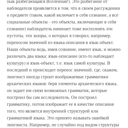
(как разбегающаяся Вселенная!). Это разбегание от
наблюдателя проявляется в том, что в своем рассуждении
о предмете (таком, какой включает в себя сознание, а все
социальные объекты - это объекты, включающие в себя
сознание) наблюдатель начинает тоже восполнять эти
пустоты, эти зазоры, о которых я говорил, например,
переносом значений из языка-описания в язык-объект.
Наши объекты ведь, имея сознание, имеют язык, и можно
различать два языка: язык-описание (кто-то наблюдает
культуру) и язык-объект, т.е. язык самой культуры. В
последний и происходит перенос значений, где, скажем,
лингвист иногда строит воображаемые грамматики
архаических языков: беря элементы архаического языка,
он задает им связи возможных грамматик, которые
построил бы сам исследователь. Он построил
грамматику, потом изображает ее в качестве описания
того, что является внутренней структурой или
грамматикой языка. Это принято называть ошибкой
лингвиста. Например, не случайно под видом структуры