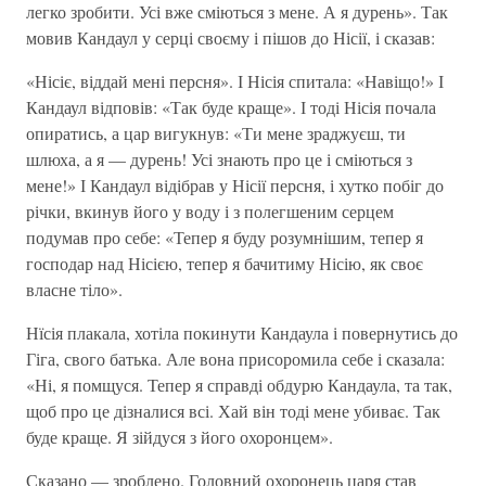
легко зробити. Усі вже сміються з мене. А я дурень». Так
мовив Кандаул у серці своєму і пішов до Нісії, і сказав:
«Нісіє, віддай мені персня». І Нісія спитала: «Навіщо!» І
Кандаул відповів: «Так буде краще». І тоді Нісія почала
опиратись, а цар вигукнув: «Ти мене зраджуєш, ти
шлюха, а я — дурень! Усі знають про це і сміються з
мене!» І Кандаул відібрав у Нісії персня, і хутко побіг до
річки, вкинув його у воду і з полегшеним серцем
подумав про себе: «Тепер я буду розумнішим, тепер я
господар над Нісією, тепер я бачитиму Нісію, як своє
власне тіло».
Нїсія плакала, хотіла покинути Кандаула і повернутись до
Гіга, свого батька. Але вона присоромила себе і сказала:
«Ні, я помщуся. Тепер я справді обдурю Кандаула, та так,
щоб про це дізналися всі. Хай він тоді мене убиває. Так
буде краще. Я зійдуся з його охоронцем».
Сказано — зроблено. Головний охоронець царя став