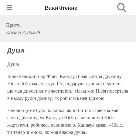
ВикиЧтение
Притчі
Каснер Рудольф
Душа
Душа
Коли великий цар Фрігії Кандаул брав собі за дружину
Нісію, її батько, чаклун Гіг, подарував доньці перстень,
що мав дивовижну властивість: тільки-но Нісія повертала
в ньому рубін донизу, як робилась невидимою.
Ніколи ще не було чоловіка, який би так гаряче кохав
свою дружину, як Кандаул Нісію, і коли вночі Нісія,
жартуючи, робилась невидимою, Кандаул казав: «Нісіє,
ти тепер зі мною, як моя власна душа».