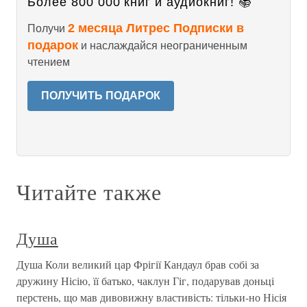
Более 800 000 книг и аудиокниг! 📚
2 месяца Литрес Подписки в
Получи
подарок
и наслаждайся неограниченным
чтением
ПОЛУЧИТЬ ПОДАРОК
Читайте также
Душа
Душа Коли великий цар Фрігії Кандаул брав собі за
дружину Нісію, її батько, чаклун Гіг, подарував доньці
перстень, що мав дивовижну властивість: тільки-но Нісія