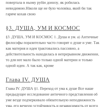
повертала в ньому рубін донизу, як робилась
невидимою.Ніколи ще не було чоловіка, який би так
гаряче кохав свою
§3. ДУША, УМ И КОСМОС
§3. ДУША, УМ И КОСМОС 1. Душа и ум. а) Античные
философы поразительно часто говорят о душе и уме. Так
как материя и идея трактовались пассивно, а
действительность находилась в непрерывном движении,
то для нее мало было только одной материи и только
одной идеи. А так как, кроме
Глава IV. ДУША
Глава IV. ДУША §1. Переход от ума к душе Все наше
предыдущее исследование античного представления об
уме везде подчеркивало обязательную неподвижность
ума, его вечную устойчивость и независимость от всего