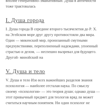
вполне генеративно–эманативный. Душа в античности
тоже трактовалась
I. Душа города
I. Душа города В середине второго тысячелетия до Р. X.
на Эгейском море друг другу противостояли два мира.
Один — микенский мир, пронизанный смутными
предчувствиями, переполненный надеждами, упоенный
страстью и делом, — неспешно вызревал для будущего.
Другой- минойский на
V. Душа и тело
V. Душа и тело Изо всех важнейших разделов знания
психология — наиболее отсталая наука. По смыслу
своему «психология» — это теория души; однако душа —
этот привычный предмет для теологов вряд ли может
считаться научным понятием. Ни один психолог не