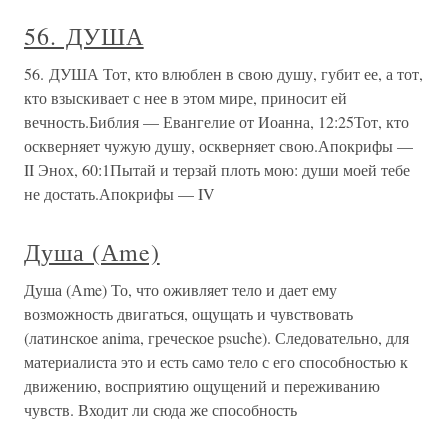
56. ДУША
56. ДУША Тот, кто влюблен в свою душу, губит ее, а тот,
кто взыскивает с нее в этом мире, приносит ей
вечность.Библия — Евангелие от Иоанна, 12:25Тот, кто
оскверняет чужую душу, оскверняет свою.Апокрифы —
II Энох, 60:1Пытай и терзай плоть мою: души моей тебе
не достать.Апокрифы — IV
Душа (Аme)
Душа (Аme) То, что оживляет тело и дает ему
возможность двигаться, ощущать и чувствовать
(латинское anima, греческое psuche). Следовательно, для
материалиста это и есть само тело с его способностью к
движению, восприятию ощущений и переживанию
чувств. Входит ли сюда же способность