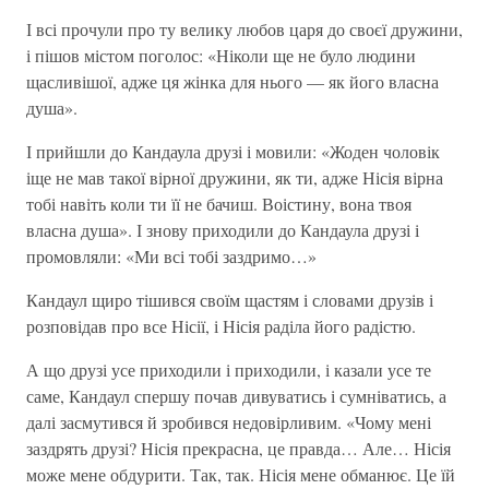
І всі прочули про ту велику любов царя до своєї дружини,
і пішов містом поголос: «Ніколи ще не було людини
щасливішої, адже ця жінка для нього — як його власна
душа».
І прийшли до Кандаула друзі і мовили: «Жоден чоловік
іще не мав такої вірної дружини, як ти, адже Нісія вірна
тобі навіть коли ти її не бачиш. Воістину, вона твоя
власна душа». І знову приходили до Кандаула друзі і
промовляли: «Ми всі тобі заздримо…»
Кандаул щиро тішився своїм щастям і словами друзів і
розповідав про все Нісії, і Нісія раділа його радістю.
А що друзі усе приходили і приходили, і казали усе те
саме, Кандаул спершу почав дивуватись і сумніватись, а
далі засмутився й зробився недовірливим. «Чому мені
заздрять друзі? Нісія прекрасна, це правда… Але… Нісія
може мене обдурити. Так, так. Нісія мене обманює. Це їй