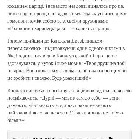
коханцем цариці, і все місто невдовзі дізналось про це,
лише цар ні про що не відав, тимчасом як усі його друзі
гомоніли поміж собою та зі своїми дружинами:
«Головний охоронець царя — коханець цариці».
І знову прийшли до Кандаула Друзі, нишком
пересміхаючись і підштовхуючи один одного ліктями в
бік, і один з них відвів Кандаула, який ні про що не
здогадувався, у куток і тихо мовив: «Твоя дружина тобі
невірна. Вона кохається з твоїм головним охоронцем, їй
це зробити неважко. Будь уважніший!»
Кандаул вислухав свого друга і відійшов від нього, весело
посміхаючись. «Дурні,— мовив сам до себе, — вони
думають, ніби знають усе, а насправді не знають
найголовнішого: де перстень! Тільки я знаю це і ніхто
більше».