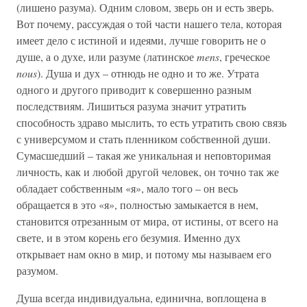
(лишено разума). Одним словом, зверь он и есть зверь.
Вот почему, рассуждая о той части нашего тела, которая
имеет дело с истиной и идеями, лучше говорить не о
душе, а о духе, или разуме (латинское
mens
, греческое
nous
). Душа и дух – отнюдь не одно и то же. Утрата
одного и другого приводит к совершенно разным
последствиям. Лишиться разума значит утратить
способность здраво мыслить, то есть утратить свою связь
с универсумом и стать пленником собственной души.
Сумасшедший – такая же уникальная и неповторимая
личность, как и любой другой человек, он точно так же
обладает собственным «я», мало того – он весь
обращается в это «я», полностью замыкается в нем,
становится отрезанным от мира, от истины, от всего на
свете, и в этом корень его безумия. Именно дух
открывает нам окно в мир, и потому мы называем его
разумом.
Душа всегда индивидуальна, единична, воплощена в