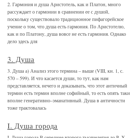
2. Гармония и душа Аристотель, как и Платон, много
рассуждает о гармонии в сравнении ее с душой,
поскольку существовало традиционное пифагорейское
учение о том, что душа есть гармония. По Аристотелю,
как и по Платону, душа вовсе не есть гармония. Однако
дело здесь для
3. Душа
3. Душа а) Анализ этого термина – выше (VIII, кн. 1, с.
570 – 599). И что касается души, то тут, как нам
представляется, нечего и доказывать, что этот античный
термин есть термин вполне софийный, то есть опять таки
вполне генеративно–эманативный. Душа в античности
тоже трактовалась
I. Душа города
I. Душа города В середине второго тысячелетия до Р. X.