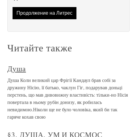
Продолжение на Литрес
Читайте также
Душа
Душа Коли великий цар Фрігії Кандаул брав собі за
дружину Нісію, її батько, чаклун Гіг, подарував доньці
перстень, що мав дивовижну властивість: тільки-но Нісія
повертала в ньому рубін донизу, як робилась
невидимою.Ніколи ще не було чоловіка, який би так
гаряче кохав свою
§3. ДУША, УМ И КОСМОС