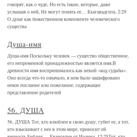
говорят, как о чуде, Но есть такие, которые, даже
услышав о ней, Не могут понять ее… Бхагавадгита, 2:29
О душе как божественном компоненте человеческого
существа
Душа-имя
Душа-имя Поскольку человек — существо общественное,
его непременной принадлежностью является имя.В
древности имя воспринималось как некий «код судьбы».
Оно всегда что-то означало, в нем было зашифровано
некое послание или пожелание, содержащее
представление родителей
56. ДУША
56. ДУША Тот, кто влюблен в свою душу, губит ее, а тот,
кто взыскивает с нее в этом мире, приносит ей
вечность.Библия — Евангелие от Иоанна, 12:25Тот, кто