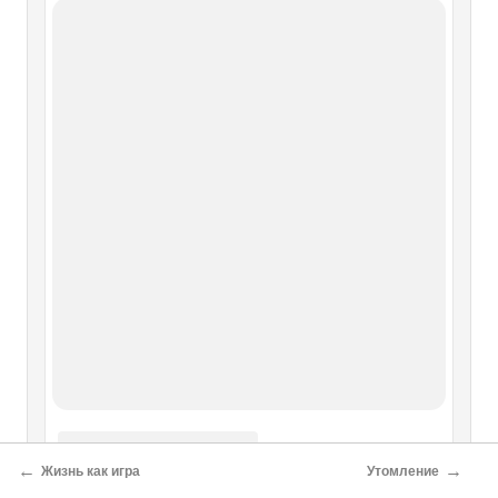
←
→
Жизнь как игра
Утомление