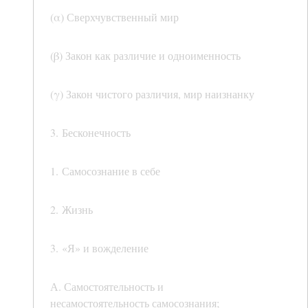
(α) Сверхчувственный мир
(β) Закон как различие и одноименность
(γ) Закон чистого различия, мир наизнанку
3. Бесконечность
1. Самосознание в себе
2. Жизнь
3. «Я» и вожделение
А. Самостоятельность и
несамостоятельность самосознания;