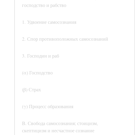
господство и рабство
1. Удвоение самосознания
2. Спор противоположных самосознаний
3. Господин и раб
(α) Господство
(β) Страх
(γ) Процесс образования
В. Свобода самосознания; стоицизм,
скептицизм и несчастное сознание