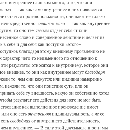
ают внутреннее слишком много, и то, что они
много
— так как само внутреннее в них появляется
не остается противоположности; они дают не только
о непосредственно;
слишком мало
— так как внутреннее
другим, то оно тем самым отдает себя стихии
несенное слово и совершённое действие и делает из
ь в себе и для себя как поступки «этого»
поступков благодаря этому внешнему проявлению не
х характер чего-то неизменного по отношению к
 эти результаты относятся к внутреннему, которое они
ное внешнее, то они как внутреннее могут
благодаря
жели то, чем они кажутся: или индивид намеренно
, нежели то, что они поистине суть, или он
придать себе ту внешность, какую он собственно хотел
 чтобы результат его действия для него не мог быть
йствование как выполненное произведение имеет
 или оно есть
внутренняя
индивидуальность, а
не
ее
 есть
свободная
от внутреннего действительность,
, чем внутреннее. — В силу этой двусмысленности мы