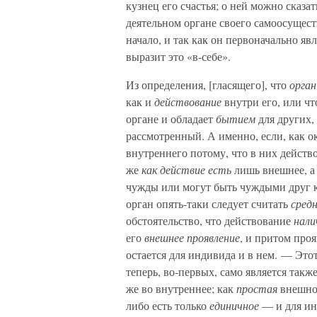
кузнец его счастья; о ней можно сказат
деятельном органе своего самоосущес
начало, и так как он первоначально явл
выразит это «в-себе».
Из определения, [гласящего], что
орган
как и
действование
внутри его, или ч
органе и обладает
бытием
для других, 
рассмотренный. А именно, если, как о
внутреннего потому, что в них действ
же
как действие есть
лишь внешнее, а 
чужды или могут быть чуждыми друг к
орган опять-таки следует считать
сред
обстоятельство, что действование
нали
его
внешнее проявление
, и притом про
остается для индивида и в нем. — Это
теперь, во-первых, само является такж
же во внутреннее; как
простая
внешнос
либо есть только
единичное
— и для ин