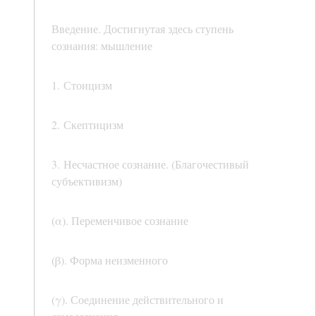
Введение. Достигнутая здесь ступень
сознания: мышление
1. Стоицизм
2. Скептицизм
3. Несчастное сознание. (Благочестивый
субъективизм)
(α). Переменчивое сознание
(β). Форма неизменного
(γ). Соединение действительного и