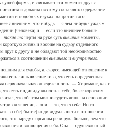
к сущей формы, и связывает эти моменты друг с
м понятием и должны поэтому составлять содержание
омантии и подобных науках, напротив того,
шнее с внешним, что-нибудь — с чем-нибудь чуждым
дении [человека] и — если это внешнее больше
 —
такие-то
черты на руке суть
внешние
моменты,
короткую жизнь и вообще на судьбу отдельного
ы друг к другу и не обладают той необходимостью
держаться в соотношении
внешнего
и
внутреннего
.
 внешним для судьбы, а, скорее, имеющей отношение к
таки есть лишь явление того, что есть определенная
яя первоначальная определенность. — Хиромант, как и
 что есть индивидуальность в себе, более коротким
 считал, что об этом можно судить лишь на основании
матривал явление, а они — то, что
в себе
. Но то
жать в-себе[-бытие] индивидуальности в отношении
того, что наряду с органом речи рука больше, чем что
проявления и воплощения себя. Она — одушевленный