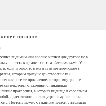
ачение органов
в
треннее видимым или вообще бытием для другого не в
льку оно есть в органе, есть сама
деятельность
. Уста,
т, и, если угодно, то и ноги суть претворяющие в
рганы, которым присуще действование как
овое; внешнее же проявление, которое внутреннее
ие как некоторая отделенная от индивида
 внешние проявления, в которых индивид в себе самом
 собой, а дает возможность внутреннему полностью
угому. Поэтому можно с таким же правом утверждать