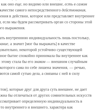
 как оно
еще
, но видимо или внешне,
есть в самом
в качестве самого непосредственного
действования
,
ния в действии, которое или представляет внутреннее
, если мы будем рассматривать орган со стороны этой
ого выражения.
ать внутреннюю индивидуальность лишь постольку,
вание
, а значит [мог бы выражать] в качестве
едовательно, некоторой устойчиво существующей
ичное бытие спокойно принимала бы внутреннее как
 этому стала бы его
знаком
— внешним случайным
которого сама по себе лишена значения, — речью,
яются самой сутью дела, а связаны с ней в силу
тов], которые друг для друга суть внешнее, не дает
лжна бы отличаться от других сомнительных искусств
рассматривает определенную индивидуальность в
о внутреннего и внешнего, характера как