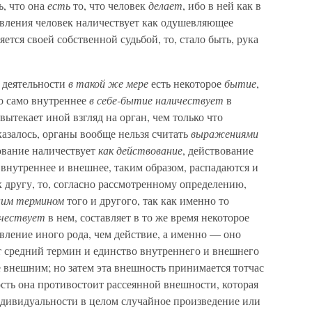
ь, что она
есть
то, что человек
делает
, ибо в ней как в
твления человек наличествует как одушевляющее
яется своей собственной судьбой, то, стало быть, рука
деятельности
в такой же мере
есть некоторое
бытие
,
то само внутреннее
в себе-бытие наличествует
в
вытекает иной взгляд на орган, чем только что
казалось, органы вообще нельзя считать
выражениями
ование наличествует
как действование
, действование
внутреннее и внешнее, таким образом, распадаются и
 другу, то, согласно рассмотренному определению,
ним термином
того и другого, так как именно то
чествует
в нем, составляет в то же время некоторое
явление иного рода, чем действие, а именно — оно
т средний термин и единство внутреннего и внешнего
е внешним; но затем эта внешность принимается тотчас
ть она противостоит рассеянной внешности, которая
дивидуальности в целом случайное произведение или