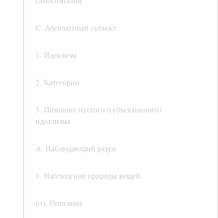
самосознания
C. Абсолютный субъект
1. Идеализм
2. Категории
3. Познание пустого (субъективного)
идеализма
A. Наблюдающий разум
1. Наблюдение природы вещей
(α). Описание