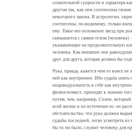
сознательной сущности и характера ка
другом так, как они соотнесены свои
некоторого закона. В астрологии, хир
соотнесены, по-видимому, только вне
ему.
Такое-то
положение звезд при рож
связывается с самим телом [человека]
указывающие на продолжительную или 
человека. Как внешние они равнодушн
друг для друга, которая должна бы со
Рука, правда, кажется чем-то вовсе не
ней как внутреннее. Ибо судьба опять-
индивидуальность в
себе
как внутренн
физиогномист, приходят к знанию того,
путем, чем, например, Солон, который
всей жизни и по истечении ее; он расс
обстоятельство, что рука должна выра
судьбы последней, легко усмотреть из 
бы то ни было, служит человеку для 