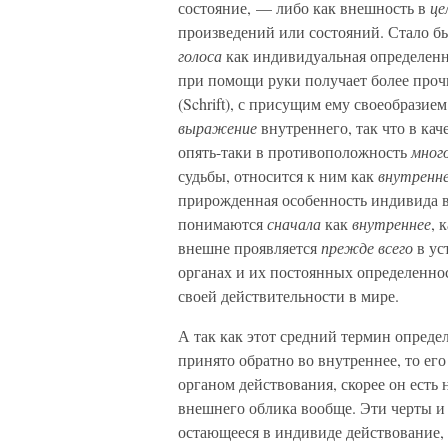
состояние, — либо как внешность в
це
произведений или состояний. Стало б
голоса
как индивидуальная определен
при помощи руки получает более проч
(Schrift), с присущим ему своеобразием 
выражение
внутреннего, так что в кач
опять-таки в противоположность
мног
судьбы, относится к ним как
внутренн
прирожденная особенность индивида вм
понимаются
сначала
как
внутреннее
, 
внешне проявляется
прежде всего
в уст
органах и их постоянных определеннос
своей действительности в мире.
А так как этот средний термин опреде
принято обратно во внутреннее, то ег
органом действования, скорее он есть
внешнего облика вообще. Эти черты и 
остающееся в индивиде действование,