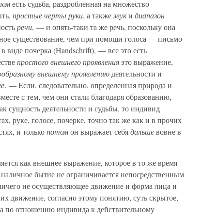
лом
есть судьба, раздробленная на множество
ыть,
простые черты руки
, а также
звук
и
диапазон
ность
речи
, — и опять-таки та же речь, поскольку она
ное существование, чем при помощи голоса — письмо
в виде почерка (Handschrift), — все это есть
естве
простого внешнего проявления
это выражение,
ообразному внешнему проявлению
деятельности и
ее
. — Если, следовательно, определенная природа и
есте с тем, чем они стали благодаря образованию,
как сущность деятельности и судьбы, то индивид
ах, руке, голосе, почерке, точно так же как и в прочих
тях, и только
потом
он выражает себя
дальше
вовне в
ляется как внешнее выражение, которое в то же время
о наличное бытие не ограничивается непосредственным
 ничего не осуществляющее движение и форма лица и
их движение, согласно этому понятию, суть скрытое,
 а по отношению индивида к действительному