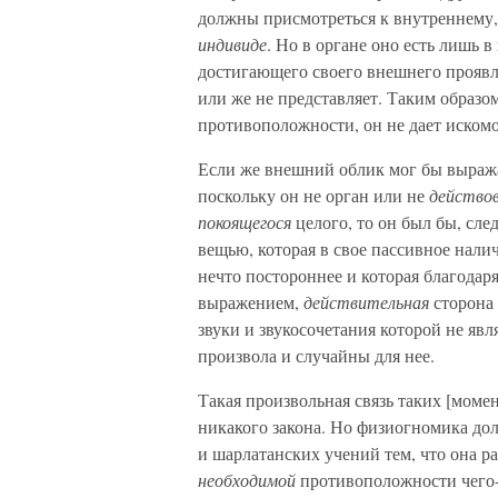
должны присмотреться к внутреннему,
индивиде
. Но в органе оно есть лишь 
достигающего своего внешнего проявле
или же не представляет. Таким образом
противоположности, он не дает иском
Если же внешний облик мог бы выраж
поскольку он не орган или не
действо
покоящегося
целого, то он был бы, сл
вещью, которая в свое пассивное нал
нечто постороннее и которая благодаря
выражением,
действительная
сторона 
звуки и звукосочетания которой не явл
произвола и случайны для нее.
Такая произвольная связь таких [момен
никакого закона. Но физиогномика до
и шарлатанских учений тем, что она 
необходимой
противоположности чего-т