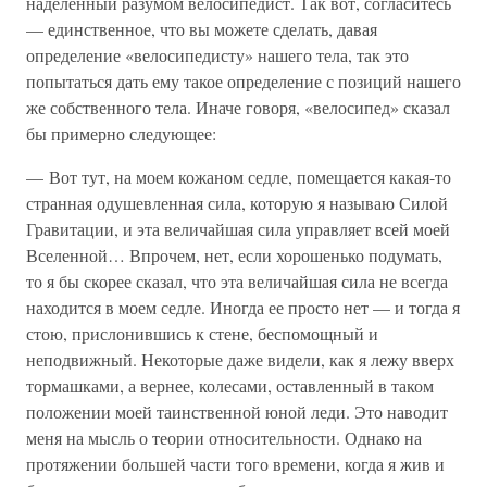
наделенный разумом велосипедист. Так вот, согласитесь
— единственное, что вы можете сделать, давая
определение «велосипедисту» нашего тела, так это
попытаться дать ему такое определение с позиций нашего
же собственного тела. Иначе говоря, «велосипед» сказал
бы примерно следующее:
— Вот тут, на моем кожаном седле, помещается какая-то
странная одушевленная сила, которую я называю Силой
Гравитации, и эта величайшая сила управляет всей моей
Вселенной… Впрочем, нет, если хорошенько подумать,
то я бы скорее сказал, что эта величайшая сила не всегда
находится в моем седле. Иногда ее просто нет — и тогда я
стою, прислонившись к стене, беспомощный и
неподвижный. Некоторые даже видели, как я лежу вверх
тормашками, а вернее, колесами, оставленный в таком
положении моей таинственной юной леди. Это наводит
меня на мысль о теории относительности. Однако на
протяжении большей части того времени, когда я жив и