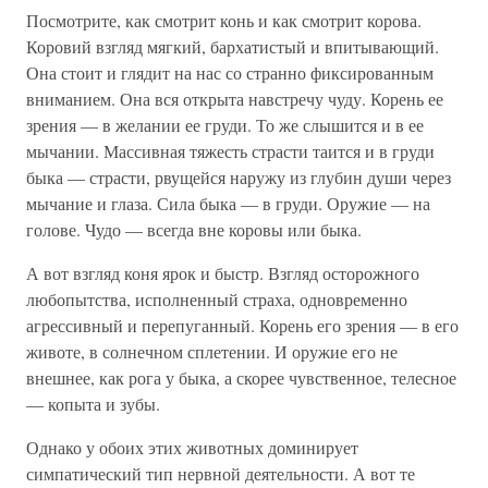
Посмотрите, как смотрит конь и как смотрит корова.
Коровий взгляд мягкий, бархатистый и впитывающий.
Она стоит и глядит на нас со странно фиксированным
вниманием. Она вся открыта навстречу чуду. Корень ее
зрения — в желании ее груди. То же слышится и в ее
мычании. Массивная тяжесть страсти таится и в груди
быка — страсти, рвущейся наружу из глубин души через
мычание и глаза. Сила быка — в груди. Оружие — на
голове. Чудо — всегда вне коровы или быка.
А вот взгляд коня ярок и быстр. Взгляд осторожного
любопытства, исполненный страха, одновременно
агрессивный и перепуганный. Корень его зрения — в его
животе, в солнечном сплетении. И оружие его не
внешнее, как рога у быка, а скорее чувственное, телесное
— копыта и зубы.
Однако у обоих этих животных доминирует
симпатический тип нервной деятельности. А вот те