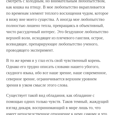
смотреть с холодным, но внимательным любопытством,
как кошка на птицу. В мое любопытство вкрапливается
по временам элемент теплого восхищения чудом, которое
я вижу вне моего существа. А иногда мое любопытство
полностью лишено тепла, превращаясь в объективный,
чисто рассудочный интерес. Это бездушное любопытство
верхней воли, исходящее из плечевого ганглия, острое,
всевидящее, препарирующее любопытство ученого,
проводящего эксперимент.
В то же время и у глаз есть свой чувственный корень.
Однако его трудно описать словами нашего убогого,
скудного языка, ибо все наше зрение, наше современное,
северное зрение, ограничивается верхним уровнем
зрения в узком смысле этого слова.
Существует такой вид обладания, как обладание с
помощью одних только чувств. Таков темный, жаждущий
взгляд дикаря, воспринимающий в мире лишь то, что
имеет непосредственное отношение к нему самому и что