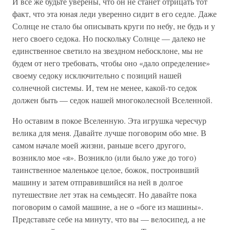
И все же будьте уверены, что он не станет отрицать тот
факт, что эта юная леди уверенно сидит в его седле. Даже
Солнце не стало бы описывать круги по небу, не будь и у
него своего седока. Но поскольку Солнце — далеко не
единственное светило на звездном небосклоне, мы не
будем от него требовать, чтобы оно «дало определение»
своему седоку исключительно с позиций нашей
солнечной системы. И, тем не менее, какой-то седок
должен быть — седок нашей многоколесной Вселенной.
Но оставим в покое Вселенную. Эта игрушка чересчур
велика для меня. Давайте лучше поговорим обо мне. В
самом начале моей жизни, раньше всего другого,
возникло мое «я». Возникло (или было уже до того)
таинственное маленькое целое, божок, построивший
машину и затем отправившийся на ней в долгое
путешествие лет этак на семьдесят. Но давайте пока
поговорим о самой машине, а не о «боге из машины».
Представьте себе на минуту, что вы — велосипед, а не