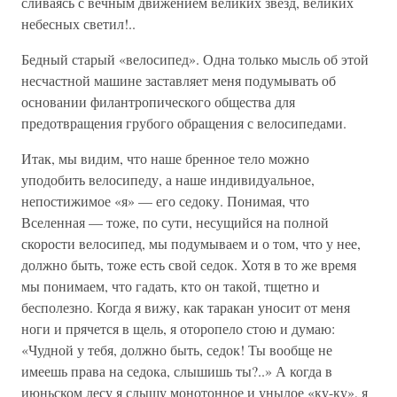
сливаясь с вечным движением великих звезд, великих
небесных светил!..
Бедный старый «велосипед». Одна только мысль об этой
несчастной машине заставляет меня подумывать об
основании филантропического общества для
предотвращения грубого обращения с велосипедами.
Итак, мы видим, что наше бренное тело можно
уподобить велосипеду, а наше индивидуальное,
непостижимое «я» — его седоку. Понимая, что
Вселенная — тоже, по сути, несущийся на полной
скорости велосипед, мы подумываем и о том, что у нее,
должно быть, тоже есть свой седок. Хотя в то же время
мы понимаем, что гадать, кто он такой, тщетно и
бесполезно. Когда я вижу, как таракан уносит от меня
ноги и прячется в щель, я оторопело стою и думаю:
«Чудной у тебя, должно быть, седок! Ты вообще не
имеешь права на седока, слышишь ты?..» А когда в
июньском лесу я слышу монотонное и унылое «ку-ку», я