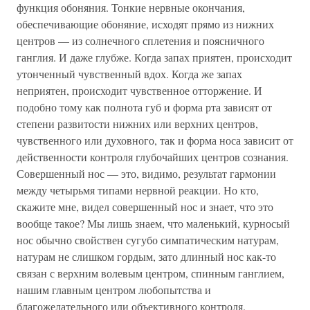
функция обоняния. Тонкие нервные окончания,
обеспечивающие обоняние, исходят прямо из нижних
центров — из солнечного сплетения и поясничного
ганглия. И даже глубже. Когда запах приятен, происходит
утонченный чувственный вдох. Когда же запах
неприятен, происходит чувственное отторжение. И
подобно тому как полнота губ и форма рта зависят от
степени развитости нижних или верхних центров,
чувственного или духовного, так и форма носа зависит от
действенности контроля глубочайших центров сознания.
Совершенный нос — это, видимо, результат гармонии
между четырьмя типами нервной реакции. Но кто,
скажите мне, видел совершенный нос и знает, что это
вообще такое? Мы лишь знаем, что маленький, курносый
нос обычно свойствен сугубо симпатическим натурам,
натурам не слишком гордым, зато длинный нос как-то
связан с верхним волевым центром, спинным ганглием,
нашим главным центром любопытства и
благожелательного или объективного контроля.