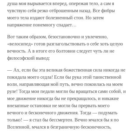
душа моя вырывается вперед, опережая тело, а сам я
чувствую себя резко отброшенным назад. Все фибры
моего тела издают болезненный стон. Но затем
напряжение понемногу спадает…
Вот таким образом, безостановочно и увлеченно,
«велосипед» готов разглагольствовать о себе хоть целую
вечность. А в итоге его болтовни следует чуть ли не
философский вывод:
— Ах, если бы эта великая божественная сила никогда не
покидала моего седла! Если бы рука этой таинственной
воли, направляющая мой путь, вечно покоилась на моем
руле! Тогда мои педали могли бы вращаться сами собой, и
мое движение никогда бы не прекращалось, и никакие
внезапные остановки не могли бы прервать моего
вечного и бесконечного движения. Тогда — подумать
только! — я стал бы бессмертен. Вечно мчался бы я по
Вселенной, мчался в безграничную бесконечность,