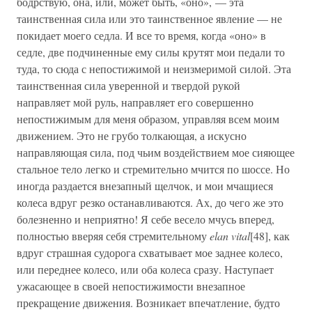
бодрствую, она, или, может быть, «оно», — эта
таинственная сила или это таинственное явление — не
покидает моего седла. И все то время, когда «оно» в
седле, две подчиненные ему силы крутят мои педали то
туда, то сюда с непостижимой и неизмеримой силой. Эта
таинственная сила уверенной и твердой рукой
направляет мой руль, направляет его совершенно
непостижимым для меня образом, управляя всем моим
движением. Это не грубо толкающая, а искусно
направляющая сила, под чьим воздействием мое сияющее
стальное тело легко и стремительно мчится по шоссе. Но
иногда раздается внезапный щелчок, и мои мчащиеся
колеса вдруг резко останавливаются. Ах, до чего же это
болезненно и неприятно! Я себе весело мчусь вперед,
полностью вверяя себя стремительному
elan vital
[48], как
вдруг страшная судорога схватывает мое заднее колесо,
или переднее колесо, или оба колеса сразу. Наступает
ужасающее в своей непостижимости внезапное
прекращение движения. Возникает впечатление, будто