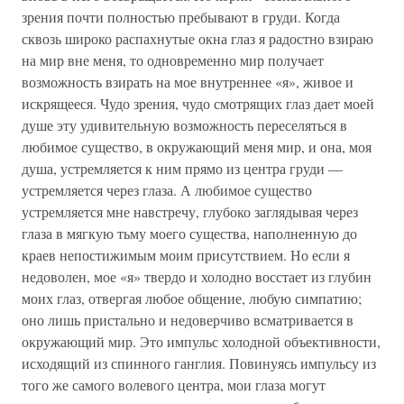
зрения почти полностью пребывают в груди. Когда
сквозь широко распахнутые окна глаз я радостно взираю
на мир вне меня, то одновременно мир получает
возможность взирать на мое внутреннее «я», живое и
искрящееся. Чудо зрения, чудо смотрящих глаз дает моей
душе эту удивительную возможность переселяться в
любимое существо, в окружающий меня мир, и она, моя
душа, устремляется к ним прямо из центра груди —
устремляется через глаза. А любимое существо
устремляется мне навстречу, глубоко заглядывая через
глаза в мягкую тьму моего существа, наполненную до
краев непостижимым моим присутствием. Но если я
недоволен, мое «я» твердо и холодно восстает из глубин
моих глаз, отвергая любое общение, любую симпатию;
оно лишь пристально и недоверчиво всматривается в
окружающий мир. Это импульс холодной объективности,
исходящий из спинного ганглия. Повинуясь импульсу из
того же самого волевого центра, мои глаза могут