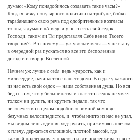
думаю: «Кому понадобилось создавать такие часы?»
Когда я вижу популярного политика на трибуне, бойко
тарабанящего свою речь под одобрительные возгласы
толпы, я думаю: «А ведь и у него есть свой седок.
Господи, таким ли Ты представлял Себе венец Твоего
творения?» Вот почему — уж увольте меня — я не стану
в очередной раз пускаться во все эти бесполезные
догадки о творце Вселенной.
Начнем уж лучше с себя: ведь мудрость, как и
милосердие, начинается с нашего дома. В седле у каждого
из нас есть свой седок — наша собственная душа. Но вся
беда в том, что у большинства из нас этот седок не умеет
толком ни рулить, ни крутить педали, так что
человечество в целом подобно огромной команде
безумных велосипедистов, и, чтобы никто из нас не упал,
мы видим лишь один выход: рулить, прижимаясь плечом
к плечу, держаться сплошной, плотной массой, где
каждый поддерживает каждого и все поддерживают всех.