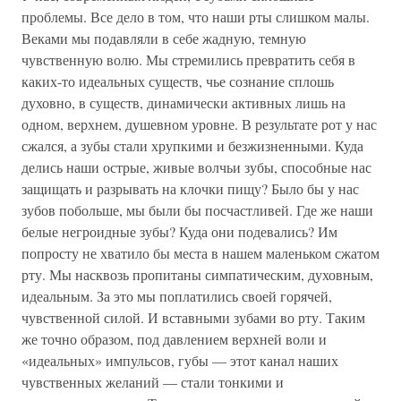
проблемы. Все дело в том, что наши рты слишком малы.
Веками мы подавляли в себе жадную, темную
чувственную волю. Мы стремились превратить себя в
каких-то идеальных существ, чье сознание сплошь
духовно, в существ, динамически активных лишь на
одном, верхнем, душевном уровне. В результате рот у нас
сжался, а зубы стали хрупкими и безжизненными. Куда
делись наши острые, живые волчьи зубы, способные нас
защищать и разрывать на клочки пищу? Было бы у нас
зубов побольше, мы были бы посчастливей. Где же наши
белые негроидные зубы? Куда они подевались? Им
попросту не хватило бы места в нашем маленьком сжатом
рту. Мы насквозь пропитаны симпатическим, духовным,
идеальным. За это мы поплатились своей горячей,
чувственной силой. И вставными зубами во рту. Таким
же точно образом, под давлением верхней воли и
«идеальных» импульсов, губы — этот канал наших
чувственных желаний — стали тонкими и