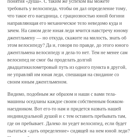
понятия «душа». С таким же успехом вы можете
требовать у велосипеда, чтобы он дал определение тому,
что такое его наездница, с грациозностью юной богини
направляющая его механическое тело неведомо куда и
зачем. На самом деле юная леди мчится навстречу юному
джентльмену — но откуда, скажите на милость, знать об
этом велосипеду? Да и, говоря по правде, до этого юного
джентльмена велосипеду и дела-то нет. Тем не менее сам
велосипед не смог бы проделать долгий
двадцатикилометровый путь из одного пункта в другой,
не управляй им юная леди, спешащая на свидание со
своим юным джентльменом.
Видимо, подобным же образом и наши с вами тела-
машины оседланы каждое своим собственным божком-
наездником. Вот его-то нам и придется назвать нашей
индивидуальной душой и с тем оставить пребывать там,
где он пребывает. Далеко ли уедет велосипед, если будет
пытаться «дать определение» сидящей на нем юной леди?