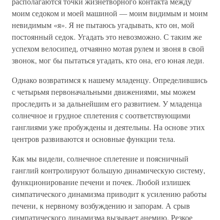
располагаются точки жизнетворного контакта между
моим седоком и моей машиной — моим видимым и моим
невидимым «я». Я не пытаюсь угадывать, кто он, мой
постоянный седок. Угадать это невозможно. С таким же
успехом велосипед, отчаянно мотая рулем и звоня в свой
звонок, мог бы пытаться угадать, кто она, его юная леди.
Однако возвратимся к нашему младенцу. Определившись
с четырьмя первоначальными движениями, мы можем
проследить и за дальнейшим его развитием. У младенца
солнечное и грудное сплетения с соответствующими
ганглиями уже пробуждены и деятельны. На основе этих
центров развиваются и основные функции тела.
Как мы видели, солнечное сплетение и поясничный
ганглий контролируют большую динамическую систему,
функционирование печени и почек. Любой излишек
симпатического динамизма приводит к усилению работы
печени, к нервному возбуждению и запорам. А срыв
симпатического динамизма вызывает анемию. Резкое