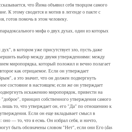
ссказывается, что Йима объявил себя творцом самого
не. К этому сводится и мотив в легенде о пакте с
ия, готов помочь в этом человеку.
парадоксального мифа о двух духах, один из которых
й дух", в котором уже присутствует зло, пусть даже
 совершить выбор между двумя утверждениями: между
нием миропорядка, который положил и вечно полагает
 второе как отрицаемое. Если он утверждает
рым", а это значит, что он должен подвергнуть
ое состояние в настоящем; если же он утверждает
 подвергнуть искажению миропорядок, привести на
ало "доброе", принцип собственного утверждения самого
 лишь то, что утверждает он, его "Да" по отношению к
 утверждения. Если он еще вкладывает смысл в
оно — то, что я есмь. Он избрал себя, и ничто,
могут быть обозначены словом "Нет", если они Его (das