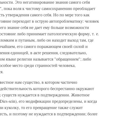
ьности. Это негативирование знания самого себя
я", пока воля к чистому самосохранению преобладает
ть утверждения самого себя. Но по мере того как
стояние переходит в острую автопроблематику: человек
к его знание себя не дает ему больше возможности
состояние либо принимает патологическую форму, т. е.
 ломким и путаным, либо он находит выход там, где
личайшем, его самого поражающем своей силой и
ения единицей, в акте решения, следовательно,
ком языке религии называется "обращением"; либо
особое место среди странностей человека,
я.
вестное нам существо, в котором частично
 действительность которого беспрестанно окружают
х существ нуждается в подтверждении. Животное
Dies-sein), его модификации предопределены, и когда
ли куколку, то его превращение также служит
о есть, и поэтому не нуждается в подтверждении; более