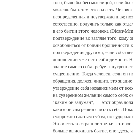
того, было бы бессмыслицей, если бы к
можешь быть тем, что ты есть. Челове
неопределенная и неутвержденная; поэ
естественно, получить только как отде
в его бытии этого человека (Dieser-Me
подтверждение во взгляде того, кому о
освободиться от боязни брошенности к
подтверждения другими, если собствен
дополнении уже нет необходимости. Но
знание самого себя требует внутреннег
существенно. Тогда человек, если он н
обращения, должен лишить это знание 
утверждение себя независимым от всех
на суверенном желании самого себя; о
"каким он задуман", — этот образ долж
каким он сам решил считать себя. Пок
судорожно сжатым губам, по судорож
Это и есть то странное третье, которое
больше выискивать бытие, оно здесь, чел