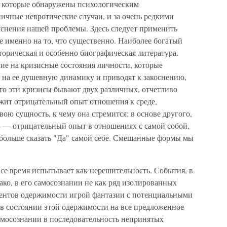
, которые обнаружены психологическим
ичные невротические случаи, и за очень редкими
снения нашей проблемы. Здесь следует применить
 именно на то, что существенно. Наиболее богатый
орическая и особенно биографическая литература.
ие на кризисные состояния личности, которые
 на ее душевную динамику и приводят к закоснению,
о эти кризисы бывают двух различных, отчетливо
ежит отрицательный опыт отношения к среде,
ою сущность, к чему она стремится; в основе другого,
т, — отрицательный опыт в отношениях с самой собой,
 больше сказать "Да" самой себе. Смешанные формы мы
все время испытывает как нерешительность. События, в
ако, в его самосознании не как ряд изолированных
оментов одержимости игрой фантазии с потенциальными
 в состоянии этой одержимости на все предложенное
самосознании в последовательность непринятых