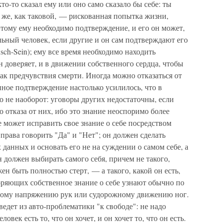
то-то сказал ему или оно само сказало бы себе: ты
к же, как таковой, — рискованная попытка жизни,
тому ему необходимо подтверждение, и его он может,
льный человек, если другие и он сам подтверждают его
nsch-Sein); ему все время необходимо находить
н доверяет, и в движении собственного сердца, чтобы
ак предчувствия смерти. Иногда можно отказаться от
ное подтверждение настолько усилилось, что в
 не наоборот: уговоры других недостаточны, если
о отказа от них, ибо это знание неоспоримо более
е может исправить свое знание о себе посредством
права говорить "Да" и "Нет"; он должен сделать
 данных и основать его не на суждении о самом себе, а
н должен выбирать самого себя, причем не такого,
ен быть полностью стерт, — а такого, какой он есть,
оряющих собственное знание о себе узнают обычно по
ному напряжению рук или судорожному движению ног.
 ведет из авто-проблематики "к свободе": не надо
овек есть то, что он хочет, и он хочет то, что он есть.