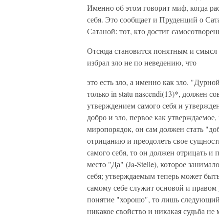
Именно об этом говорит миф, когда ра
себя. Это сообщает и Пруденций о Сата
Сатаной: тот, кто достиг самосотворен
Отсюда становится понятным и смысл 
избрал зло не по неведению, что
это есть зло, а именно как зло. "Дурно
только in statu nascendi(13)*, должен
утверждением самого себя и утвержде
добро и зло, первое как утверждаемое,
миропорядок, он сам должен стать "доб
отрицанию и преодолеть свое сущностн
самого себя, то он должен отрицать и
место "Да" (Ja-Stelle), которое заним
себя; утверждаемым теперь может быть
самому себе служит основой и правом
понятие "хорошо", то лишь следующий: 
никакое свойство и никакая судьба не 