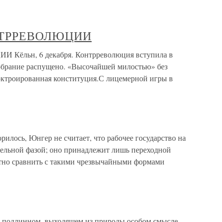
НТРРЕВОЛЮЦИИ
льн, 6 декабря. Контрреволюция вступила в
обрание распущено. «Высочайшей милостью» без
октроированная конституция.С лицемерной игры в
рилось, Юнгер не считает, что рабочее государство на
тельной фазой; оно принадлежит лишь переходной
естно сравнить с такими чрезвычайными формами
ее подлинном, выходящем из природы особом смысле