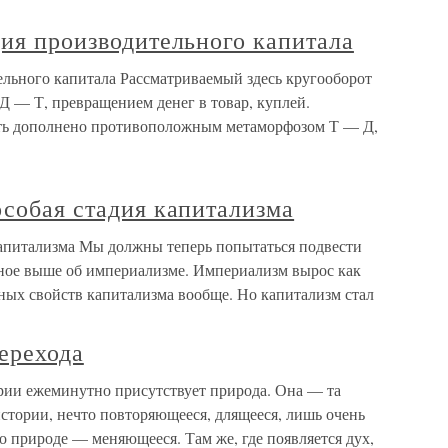
ция производительного капитала
ельного капитала Рассматриваемый здесь кругооборот
Д — Т, превращением денег в товар, куплей.
ть дополнено противоположным метаморфозом Т — Д,
особая стадия капитализма
 капитализма Мы должны теперь попытаться подвести
анное выше об империализме. Империализм вырос как
ных свойств капитализма вообще. Но капитализм стал
перехода
ории ежеминутно присутствует природа. Она — та
 истории, нечто повторяющееся, длящееся, лишь очень
о природе — меняющееся. Там же, где появляется дух,