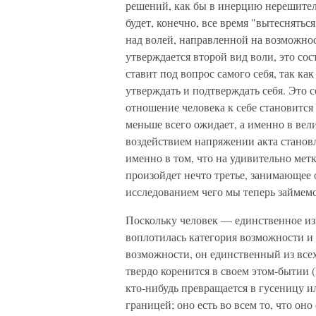
решений, как бы в инерцию нерешител
будет, конечно, все время "вытеснятьс
над волей, направленной на возможнос
утверждается второй вид воли, это со
ставит под вопрос самого себя, так ка
утверждать и подтверждать себя. Это 
отношение человека к себе становится
меньше всего ожидает, а именно в ве
воздействием напряжении акта становл
именно в том, что на удивительно мет
произойдет нечто третье, занимающее 
исследованием чего мы теперь займемс
Поскольку человек — единственное из
воплотилась категория возможности и
возможности, он единственный из все
твердо коренится в своем этом-бытии (
кто-нибудь превращается в гусеницу и
границей; оно есть во всем то, что он