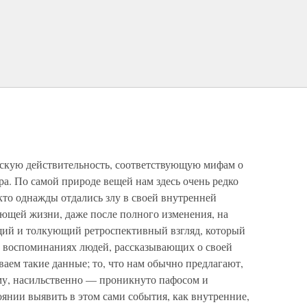
ескую действительность, соответствующую мифам о
. По самой природе вещей нам здесь очень редко
 кто однажды отдались злу в своей внутренней
ующей жизни, даже после полного изменения, на
щий и толкующий ретроспективный взгляд, который
В воспоминаниях людей, рассказывающих о своей
ваем такие данные; то, что нам обычно предлагают,
му, насильственно — проникнуто пафосом и
оянии выявить в этом сами события, как внутренние,