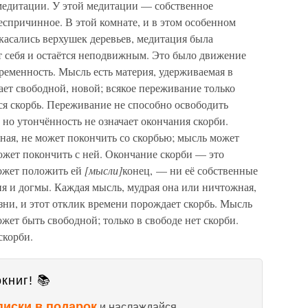
 медитации. У этой медитации — собственное
спричинное. В этой комнате, и в этом особенном
 касались верхушек деревьев, медитация была
т себя и остаётся неподвижным. Это было движение
временность. Мысль есть материя, удерживаемая в
ает свободной, новой; всякое переживание только
ся скорбь. Переживание не способно освободить
 но утончённость не означает окончания скорби.
ная, не может покончить со скорбью; мысль может
может покончить с ней. Окончание скорби — это
ожет положить ей
[мысли]
конец, — ни её собственные
ия и догмы. Каждая мысль, мудрая она или ничтожная,
зни, и этот отклик времени порождает скорбь. Мысль
жет быть свободной; только в свободе нет скорби.
скорби.
книг! 📚
писки в подарок
и наслаждайся