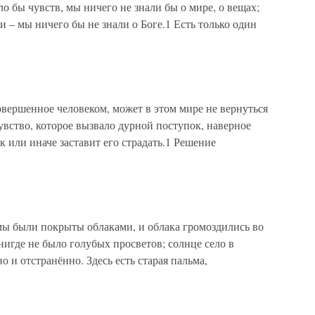
о бы чувств, мы ничего не знали бы о мире, о вещах;
и – мы ничего бы не знали о Боге.1 Есть только один
вершенное человеком, может в этом мире не вернуться
 чувство, которое вызвало дурной поступок, наверное
ак или иначе заставит его страдать.1 Решение
лмы были покрыты облаками, и облака громоздились во
нигде не было голубых просветов; солнце село в
о и отстранённо. Здесь есть старая пальма,