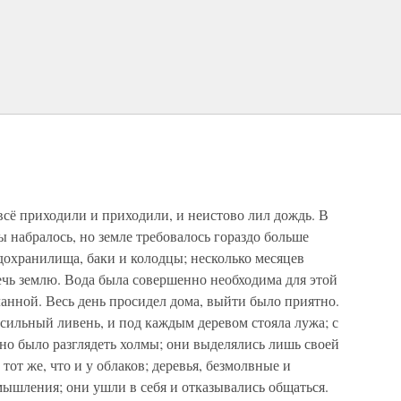
сё приходили и приходили, и неистово лил дождь. В
ы набралось, но земле требовалось гораздо больше
дохранилища, баки и колодцы; несколько месяцев
жечь землю. Вода была совершенно необходима для этой
ланной. Весь день просидел дома, выйти было приятно.
 сильный ливень, и под каждым деревом стояла лужа; с
жно было разглядеть холмы; они выделялись лишь своей
тот же, что и у облаков; деревья, безмолвные и
ышления; они ушли в себя и отказывались общаться.