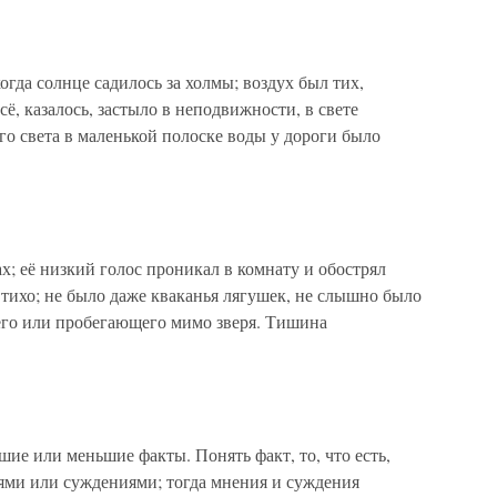
когда солнце садилось за холмы; воздух был тих,
сё, казалось, застыло в неподвижности, в свете
го света в маленькой полоске воды у дороги было
ах; её низкий голос проникал в комнату и обострял
о тихо; не было даже кваканья лягушек, не слышно было
его или пробегающего мимо зверя. Тишина
ьшие или меньшие факты. Понять факт, то, что есть,
иями или суждениями; тогда мнения и суждения