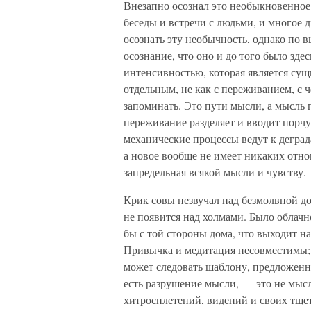
Внезапно осознал это необыкновенное и
беседы и встречи с людьми, и многое д
осознать эту необычность, однако по в
осознание, что оно и до того было зд
интенсивностью, которая является сущн
отдельным, не как с переживанием, с ч
запоминать. Это пути мысли, а мысль 
переживание разделяет и вводит порчу
механические процессы ведут к дегра
а новое вообще не имеет никаких отно
запредельная всякой мысли и чувству.
Крик совы незвучал над безмолвной до
не появится над холмами. Было облачн
бы с той стороны дома, что выходит на
Привычка и медитация несовместимы; 
может следовать шаблону, предложен
есть разрушение мысли, — это не мысл
хитросплетений, видений и своих тще