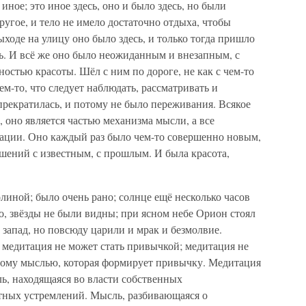
ное; это иное здесь, оно и было здесь, но были
ругое, и тело не имело достаточно отдыха, чтобы
ыходе на улицу оно было здесь, и только тогда пришло
есь. И всё же оно было неожиданным и внезапным, с
остью красоты. Шёл с ним по дороге, не как с чем-то
ем-то, что следует наблюдать, рассматривать и
прекратилась, и потому не было переживания. Всякое
, оно является частью механизма мысли, а все
дации. Оно каждый раз было чем-то совершенно новым,
шений с известным, с прошлым. И была красота,
линой; было очень рано; солнце ещё несколько часов
о, звёзды не были видны; при ясном небе Орион стоял
 запад, но повсюду царили и мрак и безмолвие.
медитация не может стать привычкой; медитация не
ному мыслью, которая формирует привычку. Медитация
ь, находящаяся во власти собственных
тных устремлений. Мысль, разбивающаяся о