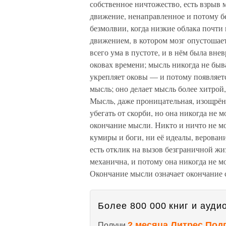
собственное ничтожество, есть взрыв
движение, ненаправленное и потому бе
безмолвии, когда низкие облака почти
движением, в котором мозг опустошае
всего ума в пустоте, и в нём была вне
оковах времени; мысль никогда не быв
укрепляет оковы — и потому появляет
мысль; оно делает мысль более хитрой,
Мысль, даже проницательная, изощрён
убегать от скорби, но она никогда не 
окончание мысли. Никто и ничто не м
кумиры и боги, ни её идеалы, верован
есть отклик на вызов безграничной жи
механична, и потому она никогда не мо
Окончание мысли означает окончание 
Более 800 000 книг и аудио
2 месяца Литрес Под
Получи