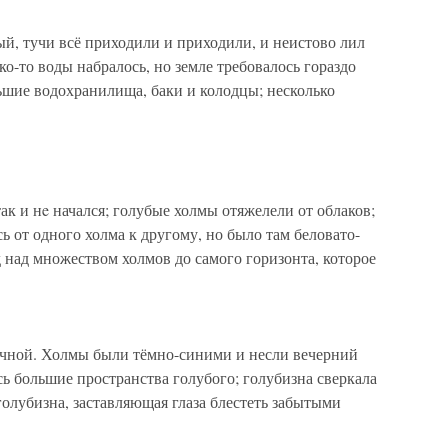
й, тучи всё приходили и приходили, и неистово лил
о-то воды набралось, но земле требовалось гораздо
ьшие водохранилища, баки и колодцы; несколько
так и нe начался; голубые холмы отяжелели от облаков;
ь от одного холма к другому, но было там беловато-
д над множеством холмов до самого горизонта, которое
личной. Холмы были тёмно-синими и несли вечерний
сь большие пространства голубого; голубизна сверкала
голубизна, заставляющая глаза блестеть забытыми