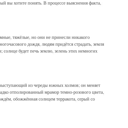
орый вы хотите понять. В процессе выяснения факта,
тёмные, тяжёлые, но они не принесли никакого
ногочасового дождя, людям придётся страдать, земля
и; солнце будет печь землю, зелень этих немногих
, выступающий из череды южных холмов; он меняет
гладко отполированный мрамор темно-розового цвета,
ждём, обожжённая солнцем терракота, серый со