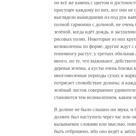
он всё же камень с цветом и достоинств
присущее каждому из них, все они не 
выглядели вышедшими из-под рук ваяте
полной гармонии с долиной, не очень 
зелёной, когда идёт дождь, и засушлив
рисовых полях. Некоторые из них круп
великолепны по форме; другие ждут с 
понемногу растут; у третьих обильная 
много, но те, что выживают, действит
деревья зелены, а кусты очень близки
многомесячные периоды сухих и жарких
потрясает спокойствие долины; и кажд
зелёный листок совершенно удивителен
становится тем великолепием, каким он
В долине не было слышно ни звука, и 
должен был наступить через час или о
вызываемое словами или мыслью, повт
быть отброшено, ибо оно ведёт к забл