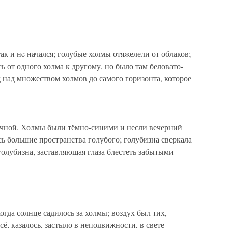
так и нe начался; голубые холмы отяжелели от облаков;
ь от одного холма к другому, но было там беловато-
д над множеством холмов до самого горизонта, которое
личной. Холмы были тёмно-синими и несли вечерний
сь большие пространства голубого; голубизна сверкала
голубизна, заставляющая глаза блестеть забытыми
когда солнце садилось за холмы; воздух был тих,
сё, казалось, застыло в неподвижности, в свете