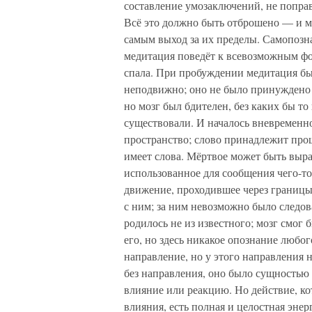
составление умозаключений, не поправ
Всё это должно быть отброшено — и м
самым выход за их пределы. Самопозна
медитация поведёт к всевозможным фо
спала. При пробуждении медитация бы
неподвижно; оно не было принуждено 
но мозг был бдителен, без каких бы т
существовали. И началось вневременно
пространство; слово принадлежит про
имеет слова. Мёртвое может быть выра
использованное для сообщения чего-то
движение, проходившее через границы 
с ним; за ним невозможно было следо
родилось не из известного; мозг смог 
его, но здесь никакое опознание любо
направление, но у этого направления 
без направления, оно было сущностью 
влияние или реакцию. Но действие, кот
влияния, есть полная и целостная энер