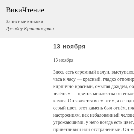
ВикиЧтение
Записные книжки
Джидду Кришнамурти
13 ноября
13 ноября
Здесь есть огромный валун, выступаю
часа к часу — красный, гладко отполи
кирпично-красный, омытая дождём, об
зелёным — цветок множества оттенков
камня. Он является всем этим, а сегодн
серый цвет, этот камень был огнём, п
настроениям, как избалованный челове
угрожающими; у него всегда есть цве
приветливый или отстранённый. Он мо