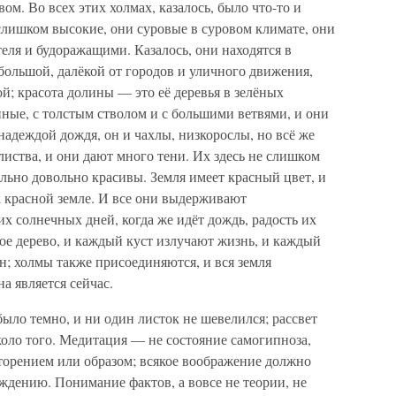
ом. Во всех этих холмах, казалось, было что-то и
слишком высокие, они суровые в суровом климате, они
ля и будоражащими. Казалось, они находятся в
большой, далёкой от городов и уличного движения,
ой; красота долины — это её деревья в зелёных
ные, с толстым стволом и с большими ветвями, и они
надеждой дождя, он и чахлы, низкорослы, но всё же
листва, и они дают много тени. Их здесь не слишком
ельно довольно красивы. Земля имеет красный цвет, и
 к красной земле. И все они выдерживают
 солнечных дней, когда же идёт дождь, радость их
ое дерево, и каждый куст излучают жизнь, и каждый
; холмы также присоединяются, и вся земля
а является сейчас.
было темно, и ни один листок не шевелился; рассвет
коло того. Медитация — не состояние самогипноза,
орением или образом; всякое воображение должно
уждению. Понимание фактов, а вовсе не теории, не