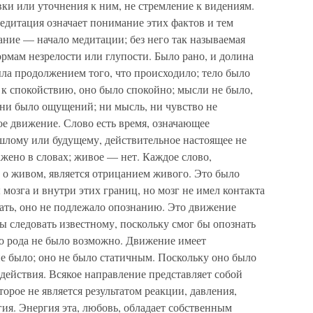
ки или уточнения к ним, не стремление к видениям.
едитация означает понимание этих фактов и тем
ние — начало медитации; без него так называемая
рмам незрелости или глупости. Было рано, и долина
ла продолжением того, что происходило; тело было
к спокойствию, оно было спокойно; мысли не было,
о ни было ощущений; ни мысль, ни чувство не
е движение. Слово есть время, означающее
шлому или будущему, действительное настоящее не
жено в словах; живое — нет. Каждое слово,
 о живом, является отрицанием живого. Это было
мозга и внутри этих границ, но мозг не имел контакта
вать, оно не подлежало опознанию. Это движение
бы следовать известному, поскольку смог бы опознать
го рода не было возможно. Движение имеет
не было; оно не было статичным. Поскольку оно было
действия. Всякое направление представляет собой
орое не является результатом реакции, давления,
гия. Энергия эта, любовь, обладает собственным