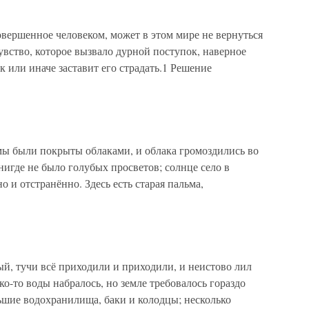
вершенное человеком, может в этом мире не вернуться
 чувство, которое вызвало дурной поступок, наверное
ак или иначе заставит его страдать.1 Решение
лмы были покрыты облаками, и облака громоздились во
нигде не было голубых просветов; солнце село в
о и отстранённо. Здесь есть старая пальма,
й, тучи всё приходили и приходили, и неистово лил
о-то воды набралось, но земле требовалось гораздо
ьшие водохранилища, баки и колодцы; несколько