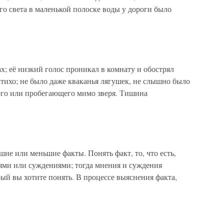
го света в маленькой полоске воды у дороги было
ах; её низкий голос проникал в комнату и обострял
о тихо; не было даже кваканья лягушек, не слышно было
его или пробегающего мимо зверя. Тишина
ьшие или меньшие факты. Понять факт, то, что есть,
иями или суждениями; тогда мнения и суждения
орый вы хотите понять. В процессе выяснения факта,