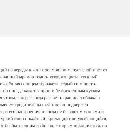
щий из череды южных холмов; он меняет свой цвет от
рованный мрамор темно-розового цвета, тусклый
ожжённая солнцем терракота, серый со мшисто-
, но иногда кажется просто безжизненным куском
я утром, как раз когда рассвет окрашивал облака в
ламенем среди зелёных кустов; он подвержен
к, и его настроения никогда не бывают мрачными и
т, яркий или спокойный, кричащий или улыбающийся,
г бы быть одним из богов, которым поклоняются, но