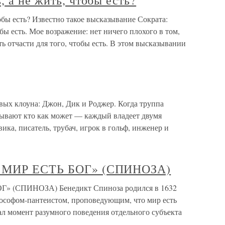
, а не жить, чтобы есть?
обы есть? Известно такое высказывание Сократа:
обы есть. Мое возражение: нет ничего плохого в том,
ить отчасти для того, чтобы есть. В этом высказывании
вых клоуна: Джон, Дик и Роджер. Когда труппа
тывают кто как может — каждый владеет двумя
ика, писатель, трубач, игрок в гольф, инженер и
А МИР ЕСТЬ БОГ» (СПИНОЗА)
Г» (СПИНОЗА) Бенедикт Спиноза родился в 1632
ософом-пантеистом, проповедующим, что мир есть
вал момент разумного поведения отдельного субъекта