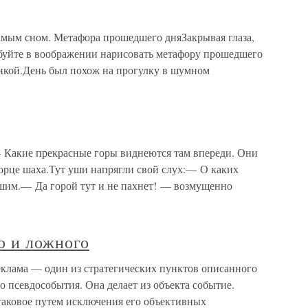
самым сном. Метафора прошедшего дняЗакрывая глаза,
буйте в воображении нарисовать метафору прошедшего
инкой.День был похож на прогулку в шумном
— Какие прекрасные горы виднеются там впереди. Они
ворце шаха.Тут уши напрягли свой слух:— О каких
шим.— Да горой тут и не пахнет! — возмущенно
о и ложного
еклама — один из стратегических пунктов описанного
о псевдособытия. Она делает из объекта событие.
таковое путем исключения его объективных