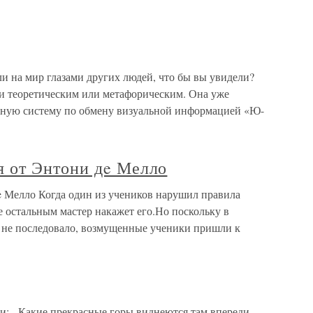
ли на мир глазами других людей, что бы вы увидели?
ии теоретическим или метафорическим. Она уже
ьную систему по обмену визуальной информацией «Ю-
 от Энтони дe Мелло
Мелло Когда один из учеников нарушил правила
е остальным мастер накажет его.Но поскольку в
и не последовало, возмущенные ученики пришли к
:– Какие прекрасные горы виднеются там впереди.