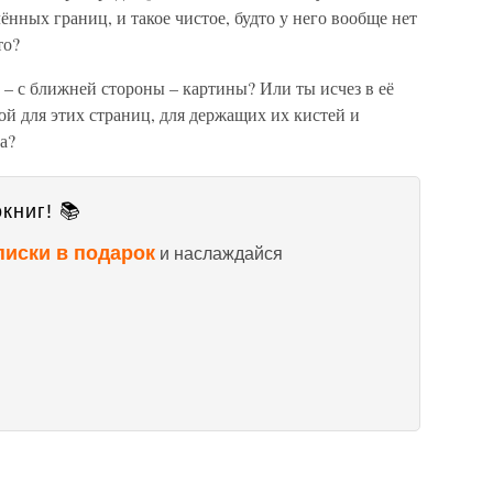
нных границ, и такое чистое, будто у него вообще нет
то?
ы – с ближней стороны – картины? Или ты исчез в её
ой для этих страниц, для держащих их кистей и
а?
книг! 📚
писки в подарок
и наслаждайся